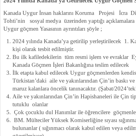
2024 Yılında Kanada’ya Getirilecek Uygur Göçmen Sa
Kanada Uygur İnsan haklarını Koruma Projesi İcra D
Tohti’nin sosyal medya üzerinden yaptığı açıklamalar
Uygur göçmen Yasasının ayrıntıları şöyle ;
2024 yılında Kanada’ya getirilip yerleştirilecek 1. Ka
kişi olarak tesbit edilmiştir.
Bu ilk kafiledekilerin tüm resmi işlem ve evraklar E
Kanada Göçmen İşleri Bakanlığına teslim edilecek
İlk etapta kabul edilecek Uygur göçmenlerden kendi
Türkistan’daki aile ve yakınlarından Çin’in baskı ve
maruz kalanlara öncelik tanınacaktır. (Şabat/2024’teki 
Aile ve yakınlarından Çin’in Hapishaneleri ile Çin 
tutuklu olanlar
Çok çocuklu dul Hanımlar ile öğrencilere göçmenler
BM. Mülteciler Yüksek Komiserliğine sıyası sığınma
bulunanlar ( sığınmacı olarak kabul edilen veya edilm
gözetilmiyor)