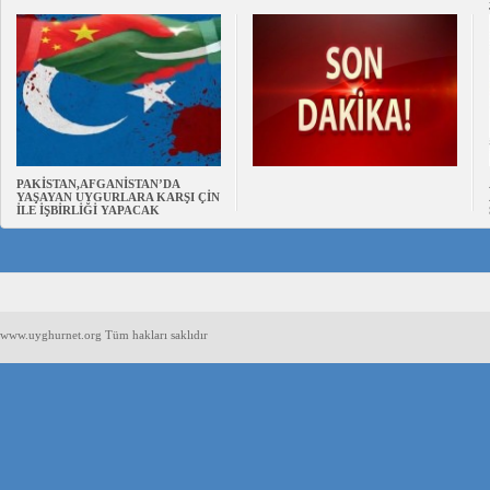
PAKİSTAN,AFGANİSTAN’DA
YAŞAYAN UYGURLARA KARŞI ÇİN
İLE İŞBİRLİĞİ YAPACAK
www.uyghurnet.org Tüm hakları saklıdır