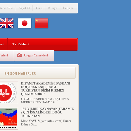
itene Ekle
Kayıt Ol
Giriş
Künye
İletişim
eri
TV Rehberi
etleri
Uygur Yemekleri
AYDIN TÜRK OCAĞI : TÜRK
MİLLETİ DAİMA MAZLUM UYGUR
SOYDAŞLARININ YANINDADIR !
UYGUR HABER VE ARAŞTIRMA
EN SON HABERLER
MERKEZİ(UYHAM) ...
DİYANET AKADEMİSİ BAŞKANI
DOÇ.DR.KAAN : DOĞU
TÜRKİSTAN BİZİM KIRMIZI
ÇİZGİMİZDİR!”
UYGUR HABER VE ARAŞTIRMA
MERKEZİ(UYHAM) 19...
150 YILDIR KAYNAYAN YARAMIZ
: ÇİN İŞGALİNDEKİ DOĞU
TÜRKİSTAN
Mete YAVUZ( yenişafak.com) İkinci
Dünya Sa...