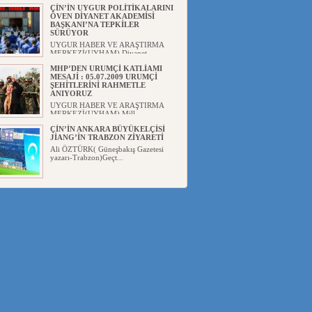
ÇİN’İN UYGUR POLİTİKALARINI
ÖVEN DİYANET AKADEMİSİ
BAŞKANI’NA TEPKİLER
SÜRÜYOR
UYGUR HABER VE ARAŞTIRMA
MERKEZİ(UYHAM) Diyanet
Akademis...
MHP’DEN URUMÇİ KATLİAMI
MESAJİ : 05.07.2009 URUMÇİ
ŞEHİTLERİNİ RAHMETLE
ANIYORUZ
UYGUR HABER VE ARAŞTIRMA
MERKEZİ(UYHAM) Mill...
ÇİN’İN ANKARA BÜYÜKELÇİSİ
JİANG’İN TRABZON ZİYARETİ
Ali ÖZTÜRK( Güneşbakış Gazetesi
yazarı-Trabzon)Geçt...
İŞGALCİ ÇİN’DEN “FETİHLER
SULTANI MEHMET”DİZİSİNE
GARİP SANSÜR VE HADSIZ İHTAR
Av. Oğuzhan ŞAHİN ÇİN'İN
TÜRKİYE'DE SANSÜR ARAYIŞI VE
...
SAADET PARTİSİ İLÇE BAŞKANI :
TEMMUZ AYI,DOĞU TÜRKİSTAN
İÇİN KATLİAM AYI DEĞİLDİR !
UYGUR HABER VE ARAŞTIRMA
MERKEZİ(UYHAM) Komünist
Çin'in...
İŞGALCİ ÇİN,DOĞU