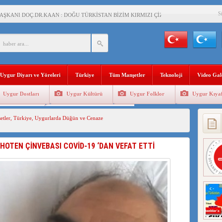
S
AŞKANI DOÇ.DR.KAAN : DOĞU TÜRKİSTAN BİZİM KIRMIZI ÇİZGİMİZDİR!”
 YARAMIZ : ÇİN İŞGALİNDEKİ DOĞU TÜRKİSTAN
KALARINI ÖVEN DİYANET AKADEMİSİ BAŞKANI’NA TEPKİLER SÜRÜYOR
İAMI MESAJİ : 05.07.2009 URUMÇİ ŞEHİTLERİNİ RAHMETLE ANIYORUZ
Uygur Diyarı ve Yöreleri
Türkiye
Tüm Manşetler
Teknoloji
Video Gal
LÇİSİ JİANG’İN TRABZON ZİYARETİ
Uygur Dostları
Uygur Kültürü
Uygur Folklor
Uygur Kıyaf
İHLER SULTANI MEHMET”DİZİSİNE GARİP SANSÜR VE HADSIZ İHTAR
Geleneksel Tip
Uygur Geleneksel Sporlar
tler
,
Türkiye
,
Uygurlarda Düğün ve Cenaze
BAŞKANI : TEMMUZ AYI,DOĞU TÜRKİSTAN İÇİN KATLİAM AYI DEĞİLDİR !
RKİSTAN’DA EN AZ 143 BİN UYGUR ÇOCUĞU AİLELERİNDEN KOPARDI
OTEN ÇİNVEBASI COVİD-19 ‘DAN VEFAT ETTİ