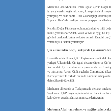
Merhum Hoca Abdullah Hoten İşgalci Çin’in Doğu Türk
iyi yetişleyerini sağlamak için çok meşakkatlı bir ser
yerleşmiş ve daha sonra Türk Vatandaşlığı kazanmıştır
Toptancı Halı’nda nakliyeci olarak çalışıyor ve ailesin
Kendisi Doğu Türkistan toplumunda dini ve milli değerl
münis,yardımsever Allah,Vatan ve Millet aşığı bir kişi o
gücünü bırakarak katılır ve katkı verirdi. Kendisi b
vefatı büyük üzüntü yaratmıştır.
Çin Zulmünden Kaçtı,Türkiye’de Çinvirüsü’nden 
Hoca Abdullah Hoten, ÇKP Faşizminin işgalindeki ka
yerleşti. Ülkesindeki Çin işgalı devam ediyor ve Çin’i
Yurdundaki Çin mezalimi ve soykırımından ve Kardeşl
ve müstaripti. Ancak Çinli işgalcılar Çinvirüsünü ülk
Kardeşlerimiz ile birlikte onun da ölümüne sebep old
defnedileceği öğrenildi.
Merhumu ülkesinde ve Türkiyemizde de rahat bırakmaya
Soykırımcı ÇKP Faşist rejiminin bir an önce insanlık 
kahrederek cezalanadırmasını niyaz ederiz.Amin
Merhuma Allah’tan rahmet ve mağfiret,ailesi.yakınl