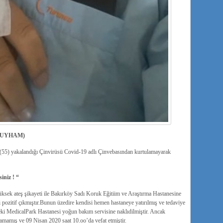
(UYHAM)
55) yakalandığı Çinvirüsü Covid-19 adlı Çinvebasından kurtulamayarak
iniz ! “
sek ateş şikayeti ile Bakırköy Sadı Koruk Eğitiim ve Araştırma Hastanesine
pozitif çıkmıştır.Bunun üzedire kendisi hemen hastaneye yatırılmış ve tedaviye
ki MedicalPark Hastanesi yoğun bakım servisine naklıdilmiştir. Ancak
amamış ve 09 Nisan 2020 saat 10.oo’da vefat etmiştir.