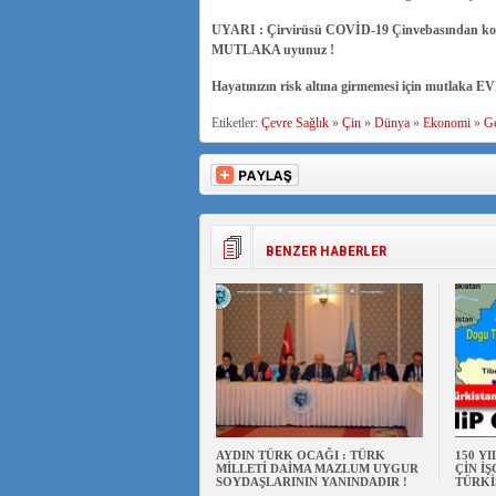
UYARI : Çirvirüsü COVİD-19 Çinvebasından koru
MUTLAKA uyunuz !
Hayatınızın risk altına girmemesi için mutlaka
Etiketler:
Çevre Sağlık
»
Çin
»
Dünya
»
Ekonomi
»
Ge
BENZER HABERLER
AYDIN TÜRK OCAĞI : TÜRK
150 Y
MİLLETİ DAİMA MAZLUM UYGUR
ÇİN İ
SOYDAŞLARININ YANINDADIR !
TÜRKİ