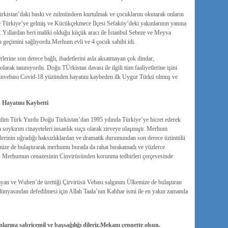
istan’daki baskı ve zulmündeen kurtulmak ve çocuklarını okutarak onların
çte Türkiye’ye gelmiş ve Kücükçekmece İlçesi Sefaköy’deki yakınlarının yanına
. Yıllardan beri maliki olduğu küçük aracı ile İstanbul Sebeze ve Meyva
in geçimini sağlıyordu.Merhum evli ve 4 çocuk sahibi idi.
erine son derece bağlı, ibadetlerini asla aksatmayan çok dindar,
larak tanınıyordu. Doğu TÜrkistan davası ile ilgili tüm faaliyetlerine işini
u Çinvebası Covid-18 yüzünden hayatını kaybeden ilk Uygur Türkü olmuş ve
Hayatını Kaybetti
dim Türk Yurdu Doğu Türkistan’dan 1995 yılında Türkiye’ye hicret ederek
n soykırım cinayeteleri insanlık suçu olarak zirveye ulaşmıştı. Merhum
erinin uğradığı haksızlıklardan ve dramatik durumundan son derece üzüntülü
emize de bulaştırarak merhumu burada da rahat bırakamadı ve yüzlerce
u. Merhumun cenazesinin Cinvirüsünden korunma tedbirleri çerçevesinde
n ve Wuhen’de ürettiği Çirvirüsü Vebası salgınını Ülkemize de bulaştıran
dünyasından defedilmesi için Allah Taala’nın Kahhar ismi ile en yakın zamanda
arına sabricemil ve başsağılığı dileriz.Mekanı cennette olsun.