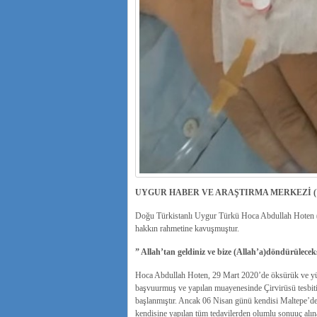
UYGUR HABER VE ARAŞTIRMA MERKEZİ 
Doğu Türkistanlı Uygur Türkü Hoca Abdullah Hoten (
hakkın rahmetine kavuşmuştur.
” Allah’tan geldiniz ve bize (Allah’a)döndürüleceks
Hoca Abdullah Hoten, 29 Mart 2020’de öksürük ve yük
başvuurmuş ve yapılan muayenesinde Çirvirüsü tesbiti 
başlanmıştır. Ancak 06 Nisan günü kendisi Maltepe’de
kendisine yapılan tüm tedavilerden olumlu sonuuç alın