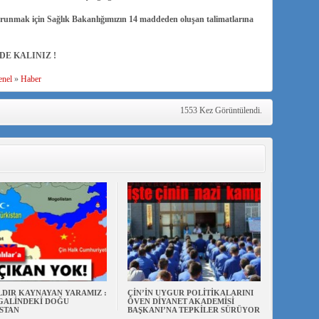
nmak için Sağlık Bakanlığımızın 14 maddeden oluşan talimatlarına
 EVDE KALINIZ !
nel
»
Haber
1553 Kez Görüntülendi.
ILDIR KAYNAYAN YARAMIZ :
ÇİN’İN UYGUR POLİTİKALARINI
ŞGALİNDEKİ DOĞU
ÖVEN DİYANET AKADEMİSİ
STAN
BAŞKANI’NA TEPKİLER SÜRÜYOR