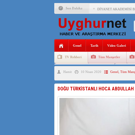
Son Dakika
DİYANET AKADEMİSİ B
150 YILDIR KAYNAYAN
ÇİN’İN UYGUR POLİTİ
MHP’DEN URUMÇİ KATL
Genel
Tarih
Video Galeri
ÇİN’İN ANKARA BÜYÜKE
TV Rehberi
Tüm Manşetler
İŞGALCİ ÇİN’DEN “FET
Uygurlarda Düğün ve Cenaze
Uygur 
Hamit
10 Nisan 2020
Genel
,
Tüm Manşe
SAADET PARTİSİ İLÇE 
İŞGALCİ ÇİN,DOĞU TÜ
DOĞU TÜRKİSTANLI HOCA ABDULLAH H