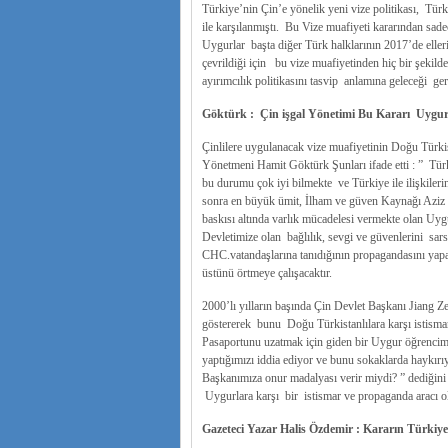
Türkiye’nin Çin’e yönelik yeni vize politikası, Türk
ile karşılanmıştı. Bu Vize muafiyeti kararından sade
Uygurlar başta diğer Türk halklarının 2017’de elleri
çevrildiği için bu vize muafiyetinden hiç bir şekilde
ayırımcılık politikasını tasvip anlamına geleceği gere
Göktürk : Çin işgal Yönetimi Bu Kararı Uygur
Çinlilere uygulanacak vize muafiyetinin Doğu Türki
Yönetmeni Hamit Göktürk Şunları ifade etti : ” Türk
bu durumu çok iyi bilmekte ve Türkiye ile ilişkiler
sonra en büyük ümit, İlham ve güven Kaynağı Aziz T
baskısı altında varlık mücadelesi vermekte olan Uyg
Devletimize olan bağlılık, sevgi ve güvenlerini sar
CHC.vatandaşlarına tanıdığının propagandasını yapa
üstünü örtmeye çalışacaktır.
2000’lı yılların başında Çin Devlet Başkanı Jiang Z
göstererek bunu Doğu Türkistanlılara karşı istismar
Pasaportunu uzatmak için giden bir Uygur öğrencimi
yaptığımızı iddia ediyor ve bunu sokaklarda haykırı
Başkanımıza onur madalyası verir miydi? ” dediğini
Uygurlara karşı bir istismar ve propaganda aracı ola
Gazeteci Yazar Halis Özdemir : Kararın Türki