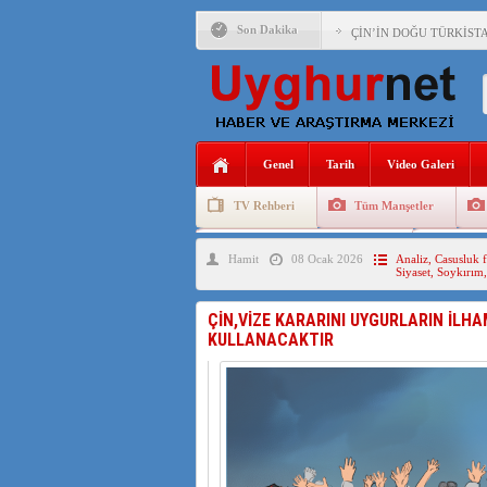
Son Dakika
ÇİN’İN DOĞU TÜRKİST
DİYANET AKADEMİSİ B
150 YILDIR KAYNAYAN
ÇİN’İN UYGUR POLİTİ
Genel
Tarih
Video Galeri
MHP’DEN URUMÇİ KATL
TV Rehberi
Tüm Manşetler
ÇİN’İN ANKARA BÜYÜKE
Uygurlarda Düğün ve Cenaze
Uygur 
Hamit
08 Ocak 2026
Analiz
,
Casusluk f
İŞGALCİ ÇİN’DEN “FET
Siyaset
,
Soykırım
SAADET PARTİSİ İLÇE 
ÇİN,VİZE KARARINI UYGURLARIN İLHA
KULLANACAKTIR
İŞGALCİ ÇİN,DOĞU TÜ