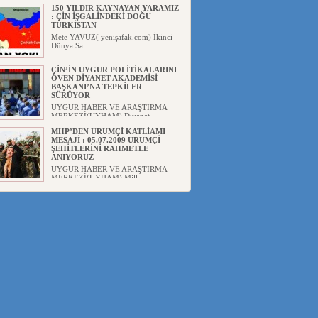
150 YILDIR KAYNAYAN YARAMIZ
: ÇİN İŞGALİNDEKİ DOĞU
TÜRKİSTAN
Mete YAVUZ( yenişafak.com) İkinci
Dünya Sa...
ÇİN’İN UYGUR POLİTİKALARINI
ÖVEN DİYANET AKADEMİSİ
BAŞKANI’NA TEPKİLER
SÜRÜYOR
UYGUR HABER VE ARAŞTIRMA
MERKEZİ(UYHAM) Diyanet
Akademis...
MHP’DEN URUMÇİ KATLİAMI
MESAJİ : 05.07.2009 URUMÇİ
ŞEHİTLERİNİ RAHMETLE
ANIYORUZ
UYGUR HABER VE ARAŞTIRMA
MERKEZİ(UYHAM) Mill...
ÇİN’İN ANKARA BÜYÜKELÇİSİ
JİANG’İN TRABZON ZİYARETİ
Ali ÖZTÜRK( Güneşbakış Gazetesi
yazarı-Trabzon)Geçt...
İŞGALCİ ÇİN’DEN “FETİHLER
SULTANI MEHMET”DİZİSİNE
GARİP SANSÜR VE HADSIZ İHTAR
Av. Oğuzhan ŞAHİN ÇİN'İN
TÜRKİYE'DE SANSÜR ARAYIŞI VE
...
SAADET PARTİSİ İLÇE BAŞKANI :