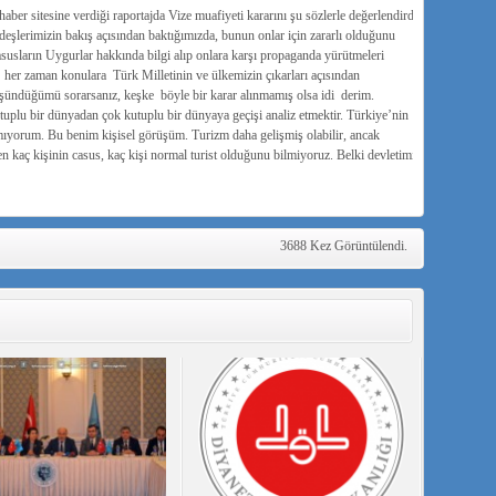
r sitesine verdiği raportajda Vize muafiyeti kararını şu sözlerle değerlendirdi :
lerimizin bakış açısından baktığımızda, bunun onlar için zararlı olduğunu
usların Uygurlar hakkında bilgi alıp onlara karşı propaganda yürütmeleri
k her zaman konulara Türk Milletinin ve ülkemizin çıkarları açısından
şündüğümü sorarsanız, keşke böyle bir karar alınmamış olsa idi derim.
tuplu bir dünyadan çok kutuplu bir dünyaya geçişi analiz etmektir. Türkiye’nin
nmıyorum. Bu benim kişisel görüşüm. Turizm daha gelişmiş olabilir, ancak
n kaç kişinin casus, kaç kişi normal turist olduğunu bilmiyoruz. Belki devletimiz
3688 Kez Görüntülendi.