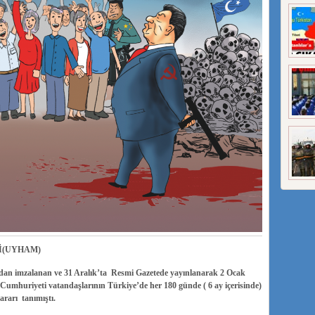
İ(UYHAM)
an imzalanan ve 31 Aralık’ta Resmi Gazetede yayınlanarak 2 Ocak
Cumhuriyeti vatandaşlarının Türkiye’de her 180 günde ( 6 ay içerisinde)
kararı tanımıştı.