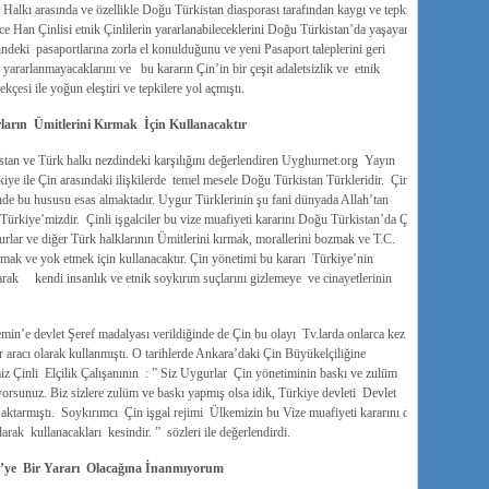
 Halkı arasında ve özellikle Doğu Türkistan diasporası tarafından kaygı ve tepki
ce Han Çinlisi etnik Çinlilerin yararlanabileceklerini Doğu Türkistan’da yaşayan
ndeki pasaportlarına zorla el konulduğunu ve yeni Pasaport taleplerini geri
 yararlanmayacaklarını ve bu kararın Çin’in bir çeşit adaletsizlik ve etnik
kçesi ile yoğun eleştiri ve tepkilere yol açmıştı.
ların Ümitlerini Kırmak İçin Kullanacaktır
stan ve Türk halkı nezdindeki karşılığını değerlendiren Uyghurnet.org Yayın
iye ile Çin arasındaki ilişkilerde temel mesele Doğu Türkistan Türkleridir. Çin
inde bu hususu esas almaktadır. Uygur Türklerinin şu fani dünyada Allah’tan
ürkiye’mizdir. Çinli işgalciler bu vize muafiyeti kararını Doğu Türkistan’da Çin
urlar ve diğer Türk halklarının Ümitlerini kırmak, morallerini bozmak ve T.C.
smak ve yok etmek için kullanacaktır. Çin yönetimi bu kararı Türkiye’nin
rak kendi insanlık ve etnik soykırım suçlarını gizlemeye ve cinayetlerinin
emin’e devlet Şeref madalyası verildiğinde de Çin bu olayı Tv.larda onlarca kez
 aracı olarak kullanmıştı. O tarihlerde Ankara’daki Çin Büyükelçiliğine
z Çinli Elçilik Çalışanının : ” Siz Uygurlar Çin yönetiminin baskı ve zulüm
yorsunuz. Biz sizlere zulüm ve baskı yapmış olsa idik, Türkiye devleti Devlet
 aktarmıştı. Soykırımcı Çin işgal rejimi Ülkemizin bu Vize muafiyeti kararını de
rak kullanacakları kesindir. ” sözleri ile değerlendirdi.
ye’ye Bir Yararı Olacağına İnanmıyorum