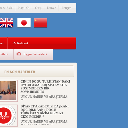
itene Ekle
Kayıt Ol
Giriş
Künye
İletişim
eri
TV Rehberi
etleri
Uygur Yemekleri
ANAHTAR PARTİ GENEL
BAŞKANI AĞIRALİOĞLU : ÇİN’İN
UYGUR SOYKIRIMI BİR
HAKİKATTIR!
EN SON HABERLER
UYGUR HABER VE ARAŞTIRMA
MERKEZİ Anahtar Parti Genel
Başka...
ÇİN’İN DOĞU TÜRKİSTAN’DAKİ
UYGULAMALARI SİSTEMATİK
POSTMODERN BİR
SOYKIRIMDIR!
UYGUR HABER VE ARAŞTIRMA
ME...
DİYANET AKADEMİSİ BAŞKANI
DOÇ.DR.KAAN : DOĞU
TÜRKİSTAN BİZİM KIRMIZI
ÇİZGİMİZDİR!”
UYGUR HABER VE ARAŞTIRMA
MERKEZİ(UYHAM) 19...