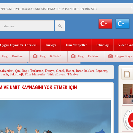
S
AN’DAKİ UYGULAMALARI SİSTEMATİK POSTMODERN BİR SOYKIRIMDIR!
AŞKANI DOÇ.DR.KAAN : DOĞU TÜRKİSTAN BİZİM KIRMIZI ÇİZGİMİZDİR!”
 YARAMIZ : ÇİN İŞGALİNDEKİ DOĞU TÜRKİSTAN
KALARINI ÖVEN DİYANET AKADEMİSİ BAŞKANI’NA TEPKİLER SÜRÜYOR
Uygur Diyarı ve Yöreleri
Türkiye
Tüm Manşetler
Teknoloji
Video Gal
İAMI MESAJİ : 05.07.2009 URUMÇİ ŞEHİTLERİNİ RAHMETLE ANIYORUZ
Uygur Dostları
Uygur Kültürü
Uygur Folklor
Uygur Kıyaf
LÇİSİ JİANG’İN TRABZON ZİYARETİ
Geleneksel Tip
Uygur Geleneksel Sporlar
aaliyetleri
,
Çin
,
Doğu Türkistan
,
Dünya
,
Genel
,
Haber
,
İnsan hakları
,
Raportaj
,
İHLER SULTANI MEHMET”DİZİSİNE GARİP SANSÜR VE HADSIZ İHTAR
,
Tarih
,
Teknoloji
,
Tüm Manşetler
,
Türk dünyası
,
Türkiye
BAŞKANI : TEMMUZ AYI,DOĞU TÜRKİSTAN İÇİN KATLİAM AYI DEĞİLDİR !
M VE ÜMİT KAYNAĞINI YOK ETMEK İÇİN
RKİSTAN’DA EN AZ 143 BİN UYGUR ÇOCUĞU AİLELERİNDEN KOPARDI