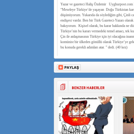
Yazar ve gazeteci Haliş Özdemir Uyghurpost.com habe
“Meseleye Türkiye’de yaşayan Doğu Türkistan kardeş
düşünüyorum. Yukarıda da söylediğim gibi, Çinli cas
endişesi vardır. Ben bir Türk Gazeteci-Yazarı olara
bakıyorum. Kişisel olarak, bu karar hakkında ne dü
Türkiye’nin bu kararı vermedeki temel amacı, tek ku
Çin ile anlaşmasının Türkiye için iyi olacağına ina
komünist bir ülkeden gönüllü olarak Türkiye’ye gele
bu konuda gerekli adımları atar. ” dedi. (40 kez)
BENZER HABERLER