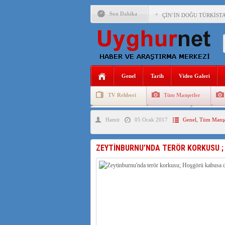
Son Dakika
ÇİN’İN DOĞU TÜRKİST
DİYANET AKADEMİSİ B
150 YILDIR KAYNAYAN
ÇİN’İN UYGUR POLİTİ
Genel
Tarih
Video Galeri
MHP’DEN URUMÇİ KATL
TV Rehberi
Tüm Manşetler
ÇİN’İN ANKARA BÜYÜKE
Uygurlarda Düğün ve Cenaze
Uygur 
Hamit
05 Ocak 2017
Genel
,
Tüm Manşe
İŞGALCİ ÇİN’DEN “FET
SAADET PARTİSİ İLÇE 
ZEYTİNBURNU’NDA TERÖR KORKUSU 
İŞGALCİ ÇİN,DOĞU TÜ