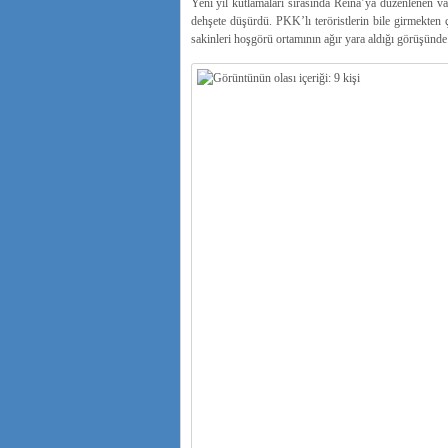
Yeni yıl kutlamaları sırasında Reina’ya düzenlenen vah
dehşete düşürdü. PKK’lı teröristlerin bile girmekten 
sakinleri hoşgörü ortamının ağır yara aldığı görüşünde