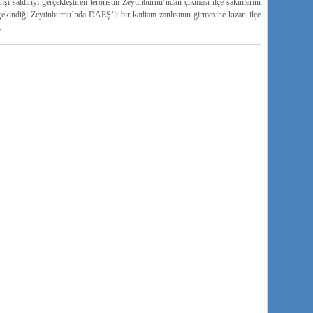
şi saldırıyı gerçekleştiren teröristin Zeytinburnu’ndan çıkması ilçe sakinlerini
çekindiği Zeytinburnu’nda DAEŞ’li bir katliam zanlısının girmesine kızan ilçe
.