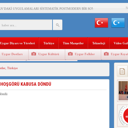
S
AN’DAKİ UYGULAMALARI SİSTEMATİK POSTMODERN BİR SOYKIRIMDIR!
AŞKANI DOÇ.DR.KAAN : DOĞU TÜRKİSTAN BİZİM KIRMIZI ÇİZGİMİZDİR!”
 YARAMIZ : ÇİN İŞGALİNDEKİ DOĞU TÜRKİSTAN
KALARINI ÖVEN DİYANET AKADEMİSİ BAŞKANI’NA TEPKİLER SÜRÜYOR
Uygur Diyarı ve Yöreleri
Türkiye
Tüm Manşetler
Teknoloji
Video Gal
İAMI MESAJİ : 05.07.2009 URUMÇİ ŞEHİTLERİNİ RAHMETLE ANIYORUZ
Uygur Dostları
Uygur Kültürü
Uygur Folklor
Uygur Kıyaf
LÇİSİ JİANG’İN TRABZON ZİYARETİ
Geleneksel Tip
Uygur Geleneksel Sporlar
tler
,
Türkiye
İHLER SULTANI MEHMET”DİZİSİNE GARİP SANSÜR VE HADSIZ İHTAR
BAŞKANI : TEMMUZ AYI,DOĞU TÜRKİSTAN İÇİN KATLİAM AYI DEĞİLDİR !
; HOŞGÖRÜ KABUSA DÖNDÜ
RKİSTAN’DA EN AZ 143 BİN UYGUR ÇOCUĞU AİLELERİNDEN KOPARDI