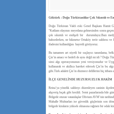
Göktürk : Doğu Türkistanlılar Çok Sıkıntılı ve En
Doğu Türkistan Vakfı eski Genel Başkanı Hamit Gö
“Katliam olayının meyedana gelmesinden sonra geçen 
çok sıkıntılı ve endişeli bir durumdayız.Bazı me
bahsederken, ne hikmetse Ortaköy terör saldırısı ve
ifadesini kullandığını hayretli görüyoruz.
Bu tamamen art niyetli bir suçlayıcı tanımlama, belk
Çin’in amacı ve hedefi de aynı değil mi idi ? Doğu T
sinsi algı operasyonunun yeni versiyonudur ve Uygur 
kullanarak ve akıllıca hareket edersek Çin’in bu al
gibi.Türk adaleti Çin’in düzmece delillerini hiç itibara 
İLÇE GENELİNDE HUZURSUZLUK HAKİM
Reina’ya yönelik saldırıyı düzenleyen caninin ilçed
alışveriş bıçak gibi kesildi. Semt pazarlarında bile gü
Bölgede oturan vatandaşlar Olivium AVM’nin tarihinde 
Mahalle Muhtarları ise güvenlik güçlerinin son dön
bölgede kiraların yüksek olmasına rağmen bir odalı küçü