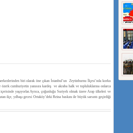
rkezlerinden biri olarak öne çıkan İstanbul’un Zeytinburnu İlçesi’nda korku
özerk cumhuriyetin yanısıra kardeş ve akraba halk ve topluluklarına onlarca
ş içerisinde yaşıyorlar.Ayrıca, çoğunluğu Suriyelı olmak üzere Arap ülkeleri ve
tutan ilçe, yılbaşı gecesi Ortaköy’deki Reina baskını ile büyük sarsıntı geçirdiği