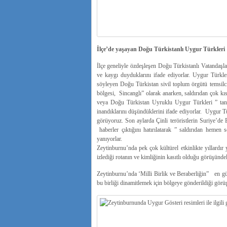
İlçe’de yaşayan Doğu Türkistanlı Uygur Türkleri 
İlçe geneliyle özdeşleşen Doğu Türkistanlı Vatandaşl
ve kaygı duyduklarını ifade ediyorlar. Uygur Türkleri
söyleyen Doğu Türkistan sivil toplum örgütü temsil
bölgesi, Sincanglı” olarak anarken, saldırıdan çok
veya Doğu Türkistan Uyruklu Uygur Türkleri ” tanım
inandıklarını düşündüklerini ifade ediyorlar. Uygur Tü
görüyoruz. Son aylarda Çinli teröristlerin Suriye’d
haberler çıktığını hatırılatarak ” saldırıdan hemen
yanıyorlar.
Zeytinburnu’nda pek çok kültürel etkinlikte yıllardı
izlediği rotanın ve kimliğinin kasıtlı olduğu görüşündel
Zeytinburnu’nda ‘Milli Birlik ve Beraberliğin” en güç
bu birliği dinamitlemek için bölgeye gönderildiği görü