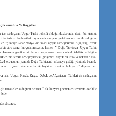
çok üzüntülü Ve Kaygılılar
ar ise, saldırganın Uygur Türkü kökenli olduğu iddialarından derin bin üzüntü
 ile terörist faaileyetlerin aynı anda yanyana getirilmesinin kasıtlı olduğunu
cileri “Şimdiye kadar medya kurumları Uygur kardeşlerimizi “Şinjiang özerk
 kısa bir süre sanra kurgulanmışcasına hemen ” Doğu Türkistan- Uygur Türkü
lamasına geçtiklerini bunun ise,tamamen kasıtlı olarak teleffüz edildiğine
rkleri’nin terörle özdeşleştirmesi girişimini büyük bir iftira ve hakaret olarak
e Esad ordusunun yanında Doğu Türkistanlı avlamaya geldiği yönünde basında
 sonrası çıkan haberlerle bu tür başlıkları manidar buluyoruz” diyerek dert
r yer alan Uygur, Kazak, Kırgız, Özbek ve Afganistan Türkleri de saldırganın
er.
lü temsilcileri olduğunu belirten Türk Dünyası göçmenleri teröristin özellikle
şünde.