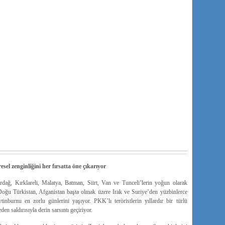
esel zenginliğini her fırsatta öne çıkarıyor
ağ, Kırklareli, Malatya, Batman, Siirt, Van ve Tunceli’lerin yoğun olarak
Doğu Türkistan, Afganistan başta olmak üzere Irak ve Suriye’den yüzbinlerce
tinburnu en zorlu günlerini yaşıyor. PKK’lı teröristlerin yıllardır bir türlü
en saldırısıyla derin sarsıntı geçiriyor.