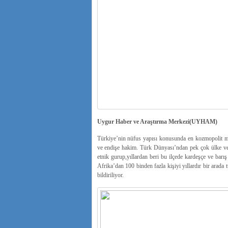
Uygur Haber ve Araştırma Merkezi(UYHAM)
Türkiye’nin nüfus yapısı konusunda en kozmopolit me
ve endişe hakim. Türk Dünyası’ndan pek çok ülke ve 
etnik gurup,yıllardan beri bu ilçede kardeşçe ve barı
Afrika’dan 100 binden fazla kişiyi yıllardır bir arada 
bildiriliyor.