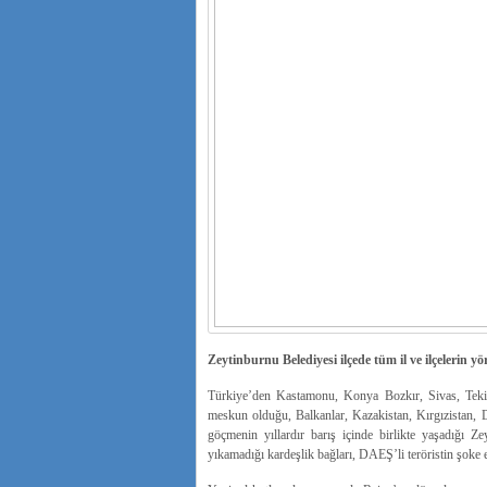
Zeytinburnu Belediyesi ilçede tüm il ve ilçelerin yör
Türkiye’den Kastamonu, Konya Bozkır, Sivas, Tekird
meskun olduğu, Balkanlar, Kazakistan, Kırgızistan, 
göçmenin yıllardır barış içinde birlikte yaşadığı Zey
yıkamadığı kardeşlik bağları, DAEŞ’li teröristin şoke ed