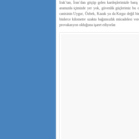
Irak’tan, İran’dan göçüp gelen kardeşlerimizle barış
aramızda içimizde yer yok, güvenlik güçlerimiz bu ol
canisinin Uygur, Özbek, Kazak ya da Kırgız değil bir 
binlerce kilometre uzakta bağımsızlık mücadelesi ver
provakasyon olduğuna işaret ediyorlar.