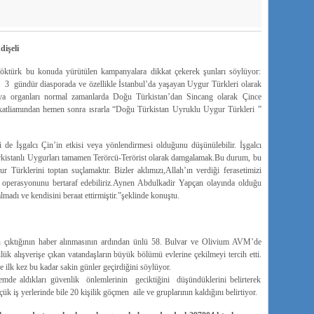
dişeli
ktürk bu konuda yürütülen kampanyalara dikkat çekerek şunları söylüyor:
3 gündür diasporada ve özellikle İstanbul’da yaşayan Uygur Türkleri olarak
dya organları normal zamanlarda Doğu Türkistan’dan Sincang olarak Çince
 katliamından hemen sonra ısrarla “Doğu Türkistan Uyruklu Uygur Türkleri ”
i de İşgalcı Çin’in etkisi veya yönlendirmesi olduğunu düşünülebilir. İşgalcı
ürkistanlı Uygurları tamamen Terörcü-Terörist olarak damgalamak.Bu durum, bu
Türklerini toptan suçlamaktır. Bizler aklımızı,Allah’ın verdiği ferasetimizi
gı operasyonunu bertaraf edebiliriz.Aynen Abdulkadir Yapçan olayında olduğu
almadı ve kendisini beraat ettirmiştir.”şeklinde konuştu.
en çıktığının haber alınmasının ardından ünlü 58. Bulvar ve Olivium AVM’de
nlük alışverişe çıkan vatandaşların büyük bölümü evlerine çekilmeyi tercih etti.
ilk kez bu kadar sakin günler geçirdiğini söylüyor.
emde aldıkları güvenlik önlemlerinin geciktiğini düşündüklerini belirterek
k iş yerlerinde bile 20 kişilik göçmen aile ve gruplarının kaldığını belirtiyor.