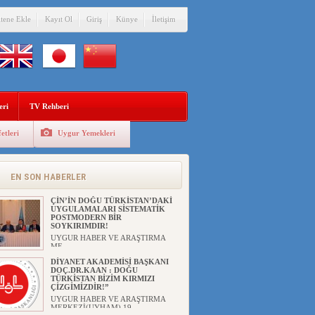
itene Ekle
Kayıt Ol
Giriş
Künye
İletişim
eri
TV Rehberi
etleri
Uygur Yemekleri
ANAHTAR PARTİ GENEL
BAŞKANI AĞIRALİOĞLU : ÇİN’İN
UYGUR SOYKIRIMI BİR
HAKİKATTIR!
EN SON HABERLER
UYGUR HABER VE ARAŞTIRMA
MERKEZİ Anahtar Parti Genel
Başka...
ÇİN’İN DOĞU TÜRKİSTAN’DAKİ
UYGULAMALARI SİSTEMATİK
POSTMODERN BİR
SOYKIRIMDIR!
UYGUR HABER VE ARAŞTIRMA
ME...
DİYANET AKADEMİSİ BAŞKANI
DOÇ.DR.KAAN : DOĞU
TÜRKİSTAN BİZİM KIRMIZI
ÇİZGİMİZDİR!”
UYGUR HABER VE ARAŞTIRMA
MERKEZİ(UYHAM) 19...