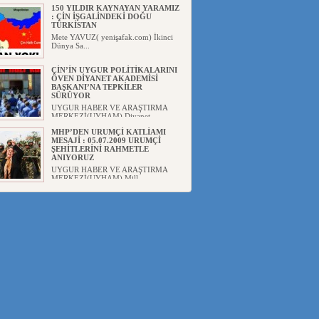
150 YILDIR KAYNAYAN YARAMIZ
: ÇİN İŞGALİNDEKİ DOĞU
TÜRKİSTAN
Mete YAVUZ( yenişafak.com) İkinci
Dünya Sa...
ÇİN’İN UYGUR POLİTİKALARINI
ÖVEN DİYANET AKADEMİSİ
BAŞKANI’NA TEPKİLER
SÜRÜYOR
UYGUR HABER VE ARAŞTIRMA
MERKEZİ(UYHAM) Diyanet
Akademis...
MHP’DEN URUMÇİ KATLİAMI
MESAJİ : 05.07.2009 URUMÇİ
ŞEHİTLERİNİ RAHMETLE
ANIYORUZ
UYGUR HABER VE ARAŞTIRMA
MERKEZİ(UYHAM) Mill...
ÇİN’İN ANKARA BÜYÜKELÇİSİ
JİANG’İN TRABZON ZİYARETİ
Ali ÖZTÜRK( Güneşbakış Gazetesi
yazarı-Trabzon)Geçt...
İŞGALCİ ÇİN’DEN “FETİHLER
SULTANI MEHMET”DİZİSİNE
GARİP SANSÜR VE HADSIZ İHTAR
Av. Oğuzhan ŞAHİN ÇİN'İN
TÜRKİYE'DE SANSÜR ARAYIŞI VE
...
SAADET PARTİSİ İLÇE BAŞKANI :