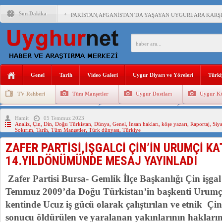
Son Dakika
PAKİSTAN,AFGANİSTAN’DA YAŞAYAN UYGURLARA KARŞI Ç
ANAHTAR PARTİ GENEL BAŞKANI AĞIRALİOĞLU : ÇİN’İN
ÇİN’İN DOĞU TÜRKİSTAN’DAKİ UYGULAMALARI SİSTEM
Genel
Tarih
Video Galeri
Uygur Diyarı ve Yöreleri
Türki
DİYANET AKADEMİSİ BAŞKANI DOÇ.DR.KAAN : DOĞU TÜR
TV Rehberi
Tüm Manşetler
Uygur Dostları
Uygur Kü
150 YILDIR KAYNAYAN YARAMIZ : ÇİN İŞGALİNDEKİ DO
Uygurlarda Düğün ve Cenaze
Uygur Geleneksel Tip
Uygur Gele
Hamit
05 Temmuz 2023
ÇİN’İN UYGUR POLİTİKALARINI ÖVEN DİYANET AKADEM
Analiz
,
Çin
,
Din
,
Doğu Türkistan
,
Dünya
,
Genel
,
İnsan hakları
,
köşe yazarı
,
Raportaj
,
Siya
Sokırım
,
Tarih
,
Tüm Manşetler
,
Türk dünyası
,
Türkiye
MHP’DEN URUMÇİ KATLİAMI MESAJİ : 05.07.2009 URUM
ZAFER PARTİSİ,İŞGALCİ ÇİN’İN URUMÇİ K
ÇİN’İN ANKARA BÜYÜKELÇİSİ JİANG’İN TRABZON ZİYAR
14.YILDÖNÜMÜNDE MESAJ YAYINLADI
Zafer Partisi Bursa- Gemlik İlçe Başkanlığı Çin işga
Temmuz 2009’da Doğu Türkistan’in başkenti Urumç
kentinde Ucuz iş gücü olarak çalıştırılan ve etnik Çinli
sonucu öldürülen ve yaralanan yakınlarının hakların