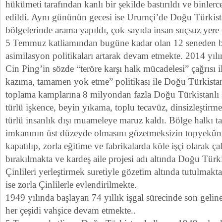
hükümeti tarafından kanlı bir şekilde bastırıldı ve binler
edildi. Aynı gününün gecesi ise Urumçi’de Doğu Türkista
bölgelerinde arama yapıldı, çok sayıda insan suçsuz yere 
5 Temmuz katliamından bugüne kadar olan 12 seneden b
asimilasyon politikaları artarak devam etmekte. 2014 yıl
Cin Ping’in sözde “teröre karşı halk mücadelesi” çağrısı
kazıma, tamamen yok etme” politikası ile Doğu Türkist
toplama kamplarına 8 milyondan fazla Doğu Türkistanlı s
türlü işkence, beyin yıkama, toplu tecavüz, dinsizleştirmek
türlü insanlık dışı muameleye maruz kaldı. Bölge halkı t
imkanının üst düzeyde olmasını gözetmeksizin topyekûn
kapatılıp, zorla eğitime ve fabrikalarda köle işçi olarak 
bırakılmakta ve kardeş aile projesi adı altında Doğu Türki
Çinlileri yerleştirmek suretiyle gözetim altında tutulmakt
ise zorla Çinlilerle evlendirilmekte.
1949 yılında başlayan 74 yıllık işgal sürecinde son geli
her çeşidi vahşice devam etmekte..