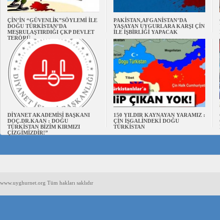
ÇİN’İN “GÜVENLİK”SÖYLEMİ İLE
PAKİSTAN,AFGANİSTAN’DA
DOĞU TÜRKİSTAN’DA
YAŞAYAN UYGURLARA KARŞI ÇİN
MEŞRULAŞTIRDIĞI ÇKP DEVLET
İLE İŞBİRLİĞİ YAPACAK
TERÖRÜ
DİYANET AKADEMİSİ BAŞKANI
150 YILDIR KAYNAYAN YARAMIZ :
DOÇ.DR.KAAN : DOĞU
ÇİN İŞGALİNDEKİ DOĞU
TÜRKİSTAN BİZİM KIRMIZI
TÜRKİSTAN
ÇİZGİMİZDİR!”
www.uyghurnet.org Tüm hakları saklıdır