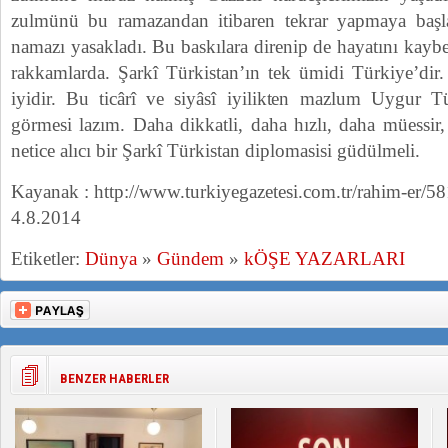
zulmünü bu ramazandan itibaren tekrar yapmaya başl
namazı yasakladı. Bu baskılara direnip de hayatını kaybe
rakkamlarda. Şarkî Türkistan’ın tek ümidi Türkiye’dir.
iyidir. Bu ticârî ve siyâsî iyilikten mazlum Uygur T
görmesi lazım. Daha dikkatli, daha hızlı, daha müessir
netice alıcı bir Şarkî Türkistan diplomasisi güdülmeli.
Kayanak : http://www.turkiyegazetesi.com.tr/rahim-er/5
4.8.2014
Etiketler:
Dünya
»
Gündem
»
kÖŞE YAZARLARI
BENZER HABERLER