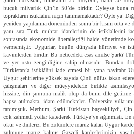
Şarkî Türkistan, bırakalım 25 milyonu, hatta 30 mily
buçuk milyarlık Çin’in 50’de biridir. Öyleyse buna r
toprakların istiklalini niçin tanımamaktadır? Öyle ya! D
yeniden yapılanma döneminden sonra bir kısım orta ve d
yanı sıra Türk muhtar idarelerinin de istiklallerini i
sonrasında ekonomide liberalleştiği halde yönetimde k
vermemiştir. Uygurlar, bugün dünyada hürriyet ve ist
kavimlerden biridir. Bu neticedeki esas amilse Şarkî Türki
ve yer üstü zenginliğine sahip olmasıdır. Bundan dol
Türkistan’a istiklâlini iade etmesi bir yana payitaht 
Uygur şehirlerine yüksek sayıda Çinli nüfus iskan eder
çalışmaları ve diğer müeyyidelerle birlikte asimilasy
hissine, din şuuruna malik olup da bunu dile getirme ce
hapse atılmakta, idam edilmekteler. Üniversite yıllarım
tanımıştık. Merhum, Şarkî Türkistan başvekiliydi, Çin 
çok zahmetli yollar katederek Türkiye’ye sığınmıştı. En
okur ve dinleriz. Bu zulümlere maruz kalan Uygur kardeşle
zulmüne maruz kalmış Gazzeli kardeşlerimizin yaşadıkl