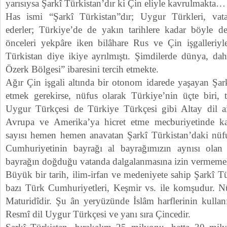
yarısıysa Şarkî Türkistan’dır ki Çin eliyle kavrulmakta…
Has ismi “Şarkî Türkistan”dır; Uygur Türkleri, vata
ederler; Türkiye’de de yakın tarihlere kadar böyle d
önceleri yekpâre iken bilâhare Rus ve Çin işgalleriyl
Türkistan diye ikiye ayrılmıştı. Şimdilerde dünya, d
Özerk Bölgesi” ibaresini tercih etmekte.
Ağır Çin işgali altında bir otonom idarede yaşayan Şar
etmek gerekirse, nüfus olarak Türkiye’nin üçte biri, t
Uygur Türkçesi de Türkiye Türkçesi gibi Altay dil ai
Avrupa ve Amerika’ya hicret etme mecburiyetinde k
sayısı hemen hemen anavatan Şarkî Türkistan’daki nüf
Cumhuriyetinin bayrağı al bayrağımızın aynısı olan
bayrağın doğduğu vatanda dalgalanmasına izin vermemek
Büyük bir tarih, ilim-irfan ve medeniyete sahip Şarkî Tü
bazı Türk Cumhuriyetleri, Keşmir vs. ile komşudur. 
Maturidîdir. Şu ân yeryüzünde İslâm harflerinin kullanı
Resmî dil Uygur Türkçesi ve yanı sıra Çincedir.