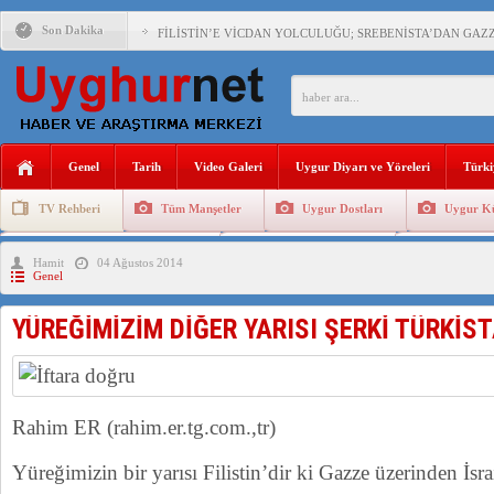
Son Dakika
FİLİSTİN’E VİCDAN YOLCULUĞU; SREBENİSTA’DAN GAZZ
ÇİN’İN “GÜVENLİK”SÖYLEMİ İLE DOĞU TÜRKİSTAN’DA 
Genel
Tarih
Video Galeri
Uygur Diyarı ve Yöreleri
Türki
PAKİSTAN,AFGANİSTAN’DA YAŞAYAN UYGURLARA KARŞI Ç
TV Rehberi
Tüm Manşetler
Uygur Dostları
Uygur Kü
Uygurlarda Düğün ve Cenaze
Uygur Geleneksel Tip
Uygur Gele
Hamit
04 Ağustos 2014
ANAHTAR PARTİ GENEL BAŞKANI AĞIRALİOĞLU : ÇİN’İN
Genel
ÇİN’İN DOĞU TÜRKİSTAN’DAKİ UYGULAMALARI SİSTEM
YÜREĞİMİZİM DİĞER YARISI ŞERKİ TÜRKİS
DİYANET AKADEMİSİ BAŞKANI DOÇ.DR.KAAN : DOĞU TÜR
150 YILDIR KAYNAYAN YARAMIZ : ÇİN İŞGALİNDEKİ DO
Rahim ER (rahim.er.tg.com.,tr)
Yüreğimizin bir yarısı Filistin’dir ki Gazze üzerinden İsra