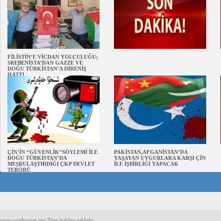
FİLİSTİN’E VİCDAN YOLCULUĞU;
SREBENİSTA’DAN GAZZE VE
DOĞU TÜRKİSTAN’A DİRENİŞ
HATTI
ÇİN’İN “GÜVENLİK”SÖYLEMİ İLE
PAKİSTAN,AFGANİSTAN’DA
DOĞU TÜRKİSTAN’DA
YAŞAYAN UYGURLARA KARŞI ÇİN
MEŞRULAŞTIRDIĞI ÇKP DEVLET
İLE İŞBİRLİĞİ YAPACAK
TERÖRÜ
www.uyghurnet.org Tüm hakları saklıdır