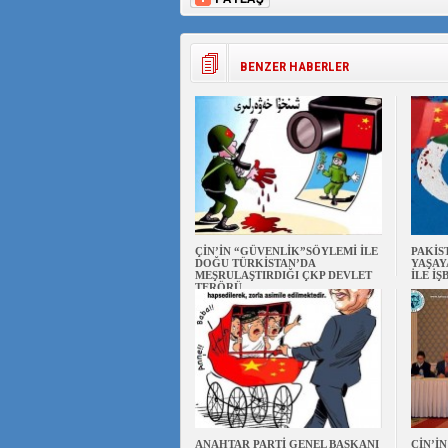
BENZER HABERLER
ÇİN’İN “GÜVENLİK”SÖYLEMİ İLE
PAKİS
DOĞU TÜRKİSTAN’DA
YAŞAY
MEŞRULAŞTIRDIĞI ÇKP DEVLET
İLE İŞ
TERÖRÜ
ANAHTAR PARTİ GENEL BAŞKANI
ÇİN’İ