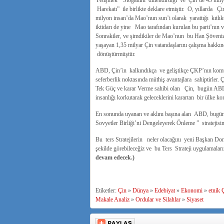
Yetişmek ” Sloganını dillendirdiği ve Çin’de 45 mily
Harekatı” ile birlikte deklare etmiştir. O, yıllarda 
milyon insan’da Mao’nun sun’i olarak yarattığı kıtlık
iktidarı de yine Mao tarafından kurulan bu parti’nın
Sonrakiler, ve şimdikiler de Mao’nun bu Han Şöveniz
yaşayan 1,35 milyar Çin vatandaşlarını çalışma hakkı
dönüştürmüştür.
ABD, Çin’in kalkındıkça ve geliştikçe ÇKP’nın komün
seferberlik noktasında müthiş avantajlara sahiptirler.
Tek Güç ve karar Verme sahibi olan Çin, bugün ABD.ve
insanlığı korkutarak geleceklerini karartan bir ülke k
En sonunda uyanan ve aklını başına alan ABD, bugün 
Sovyetler Birliği’ni Dengeleyerek Önleme ” stratejisi
Bu ters Stratejilerin neler olacağını yeni Başkan Do
şekilde görebileceğiz ve bu Ters Strateji uygulamaları
devam edecek.)
Etiketler:
Çin
»
Dünya
»
Edebiyat
»
Ekonomi
»
etnik 
Makale Analiz
»
Ordular ve Silahlar
»
Siyaset