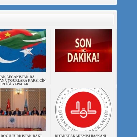
TAN,AFGANİSTAN’DA
AN UYGURLARA KARŞI ÇİN
BİRLİĞİ YAPACAK
N DOĞU TÜRKİSTAN’DAKİ
DİYANET AKADEMİSİ BAŞKANI