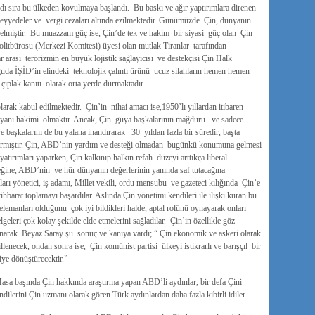
ardı sıra bu ülkeden kovulmaya başlandı. Bu baskı ve ağır yaptırımlara direnen
üeyyedeler ve vergi cezaları altında ezilmektedir. Günümüzde Çin, dünyanın
lmiştir. Bu muazzam güç ise, Çin’de tek ve hakim bir siyasi güç olan Çin
 Politbürosu (Merkezi Komitesi) üyesi olan mutlak Tiranlar tarafından
 arası terörizmin en büyük lojistik sağlayıcısı ve destekçisi Çin Halk
da İŞİD’in elindeki teknolojik çalıntı ürünü ucuz silahların hemen hemen
ıplak kanıtı olarak orta yerde durmaktadır.
arak kabul edilmektedir. Çin’in nihai amacı ise,1950’lı yıllardan itibaren
 yanı hakimi olmaktır. Ancak, Çin güya başkalarının mağduru ve sadece
 başkalarını de bu yalana inandırarak 30 yıldan fazla bir süredir, başta
mıştır. Çin, ABD’nin yardım ve desteği olmadan bugünkü konumuna gelmesi
ırımları yaparken, Çin kalkınıp halkın refah düzeyi arttıkça liberal
ğine, ABD’nin ve hür dünyanın değerlerinin yanında saf tutacağına
rı yönetici, iş adamı, Millet vekili, ordu mensubu ve gazeteci kılığında Çin’e
tihbarat toplamayı başardılar. Aslında Çin yönetimi kendileri ile ilişki kuran bu
lemanları olduğunu çok iyi bildikleri halde, aptal rolünü oynayarak onları
geleri çok kolay şekilde elde etmelerini sağladılar. Çin’in özellikle göz
anarak Beyaz Saray şu sonuç ve kanıya vardı; “ Çin ekonomik ve askeri olarak
llenecek, ondan sonra ise, Çin komünist partisi ülkeyi istikrarlı ve barışçıl bir
iye dönüştürecektir.”
. Masa başında Çin hakkında araştırma yapan ABD’li aydınlar, bir defa Çini
lerini Çin uzmanı olarak gören Türk aydınlardan daha fazla kibirli idiler.