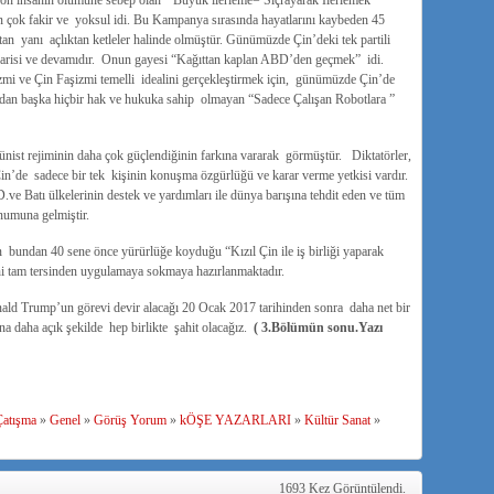
on insanın ölümüne sebep olan “ Büyük ilerleme= Sıçrayarak İlerlemek
Çin çok fakir ve yoksul idi. Bu Kampanya sırasında hayatlarını kaybeden 45
tan yanı açlıktan ketleler halinde olmüştür. Günümüzde Çin’deki tek partili
 varisi ve devamıdır. Onun gayesi “Kağıttan kaplan ABD’den geçmek” idi.
mi ve Çin Faşizmi temelli idealini gerçekleştirmek için, günümüzde Çin’de
ndan başka hiçbir hak ve hukuka sahip olmayan “Sadece Çalışan Robotlara ”
ist rejiminin daha çok güçlendiğinin farkına vararak görmüştür. Diktatörler,
 Çin’de sadece bir tek kişinin konuşma özgürlüğü ve karar verme yetkisi vardır.
 Batı ülkelerinin destek ve yardımları ile dünya barışına tehdit eden ve tüm
onumuna gelmiştir.
bundan 40 sene önce yürürlüğe koyduğu “Kızıl Çin ile iş birliği yaparak
ni tam tersinden uygulamaya sokmaya hazırlanmaktadır.
nald Trump’un görevi devir alacağı 20 Ocak 2017 tarihinden sonra daha net bir
na daha açık şekilde hep birlikte şahit olacağız.
( 3.Bölümün sonu.Yazı
Çatışma
»
Genel
»
Görüş Yorum
»
kÖŞE YAZARLARI
»
Kültür Sanat
»
1693 Kez Görüntülendi.