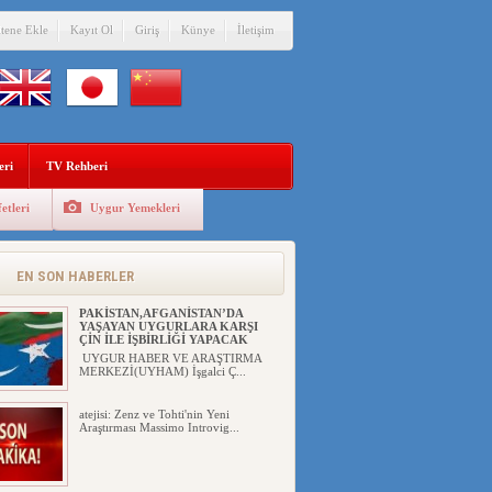
itene Ekle
Kayıt Ol
Giriş
Künye
İletişim
eri
TV Rehberi
etleri
Uygur Yemekleri
ÇİN’İN “GÜVENLİK”SÖYLEMİ İLE
DOĞU TÜRKİSTAN’DA
MEŞRULAŞTIRDIĞI ÇKP DEVLET
TERÖRÜ
EN SON HABERLER
YILMAZ ER(habernida.com) Çin
yönetimi 4 Ağustos 2...
PAKİSTAN,AFGANİSTAN’DA
YAŞAYAN UYGURLARA KARŞI
ÇİN İLE İŞBİRLİĞİ YAPACAK
UYGUR HABER VE ARAŞTIRMA
MERKEZİ(UYHAM) İşgalci Ç...
atejisi: Zenz ve Tohti'nin Yeni
Araştırması Massimo Introvig...