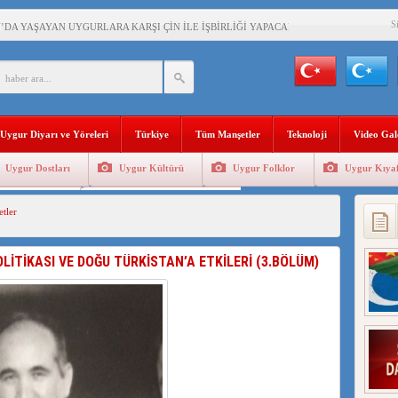
S
’DA YAŞAYAN UYGURLARA KARŞI ÇİN İLE İŞBİRLİĞİ YAPACAK
BAŞKANI AĞIRALİOĞLU : ÇİN’İN UYGUR SOYKIRIMI BİR HAKİKATTIR!
AN’DAKİ UYGULAMALARI SİSTEMATİK POSTMODERN BİR SOYKIRIMDIR!
Uygur Diyarı ve Yöreleri
Türkiye
Tüm Manşetler
Teknoloji
Video Gal
AŞKANI DOÇ.DR.KAAN : DOĞU TÜRKİSTAN BİZİM KIRMIZI ÇİZGİMİZDİR!”
Uygur Dostları
Uygur Kültürü
Uygur Folklor
Uygur Kıyaf
 YARAMIZ : ÇİN İŞGALİNDEKİ DOĞU TÜRKİSTAN
Geleneksel Tip
Uygur Geleneksel Sporlar
tler
KALARINI ÖVEN DİYANET AKADEMİSİ BAŞKANI’NA TEPKİLER SÜRÜYOR
İAMI MESAJİ : 05.07.2009 URUMÇİ ŞEHİTLERİNİ RAHMETLE ANIYORUZ
LİTİKASI VE DOĞU TÜRKİSTAN’A ETKİLERİ (3.BÖLÜM)
LÇİSİ JİANG’İN TRABZON ZİYARETİ