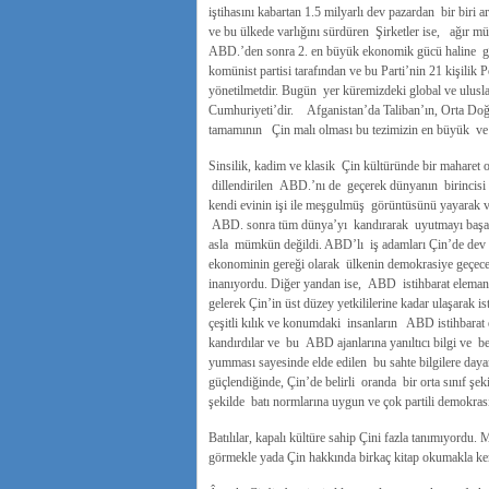
iştihasını kabartan 1.5 milyarlı dev pazardan bir biri 
ve bu ülkede varlığını sürdüren Şirketler ise, ağır m
ABD.’den sonra 2. en büyük ekonomik gücü haline ge
komünist partisi tarafından ve bu Parti’nin 21 kişilik
yönetilmetdir. Bugün yer küremizdeki global ve uluslar
Cumhuriyeti’dir. Afganistan’da Taliban’ın, Orta Doğu
tamamının Çin malı olması bu tezimizin en büyük ve ç
Sinsilik, kadim ve klasik Çin kültüründe bir maharet ol
dillendirilen ABD.’nı de geçerek dünyanın birincisi
kendi evinin işi ile meşgulmüş görüntüsünü yayarak ve
ABD. sonra tüm dünya’yı kandırarak uyutmayı başar
asla mümkün değildi. ABD’lı iş adamları Çin’de dev yat
ekonominin gereği olarak ülkenin demokrasiye geçece
inanıyordu. Diğer yandan ise, ABD istihbarat elemanla
gelerek Çin’in üst düzey yetkililerine kadar ulaşarak is
çeşitli kılık ve konumdaki insanların ABD istihbarat e
kandırdılar ve bu ABD ajanlarına yanıltıcı bilgi ve bel
yumması sayesinde elde edilen bu sahte bilgilere day
güçlendiğinde, Çin’de belirli oranda bir orta sınıf şeki
şekilde batı normlarına uygun ve çok partili demokras
Batılılar, kapalı kültüre sahip Çini fazla tanımıyordu
görmekle yada Çin hakkında birkaç kitap okumakla kendi