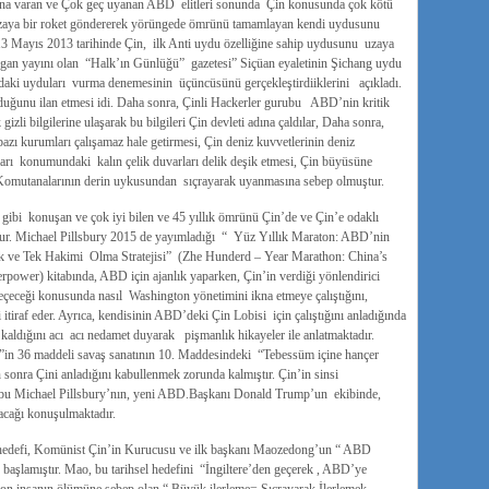
kına varan ve Çok geç uyanan ABD elitleri sonunda Çin konusunda çok kötü
e uzaya bir roket göndererek yörüngede ömrünü tamamlayan kendi uydusunu
13 Mayıs 2013 tarihinde Çin, ilk Anti uydu özelliğine sahip uydusunu uzaya
an yayını olan “Halk’ın Günlüğü” gazetesi” Siçüan eyaletinin Şichang uydu
ydaki uyduları vurma denemesinin üçüncüsünü gerçekleştirdiiklerini açıkladı.
uğunu ilan etmesi idi. Daha sonra, Çinli Hackerler gurubu ABD’nin kritik
 gizli bilgilerine ulaşarak bu bilgileri Çin devleti adına çaldılar, Daha sonra,
azı kurumları çalışamaz hale getirmesi, Çin deniz kuvvetlerinin deniz
ları konumundaki kalın çelik duvarları delik deşik etmesi, Çin büyüsüne
omutanalarının derin uykusundan sıçrayarak uyanmasına sebep olmuştur.
 gibi konuşan ve çok iyi bilen ve 45 yıllık ömrünü Çin’de ve Çin’e odaklı
ştur. Michael Pillsbury 2015 de yayımladığı “ Yüz Yıllık Maraton: ABD’nin
 ve Tek Hakimi Olma Stratejisi” (Zhe Hunderd – Year Marathon: China’s
rpower) kitabında, ABD için ajanlık yaparken, Çin’in verdiği yönlendirici
geçeceği konusunda nasıl Washington yönetimini ikna etmeye çalıştığını,
itiraf eder. Ayrıca, kendisinin ABD’deki Çin Lobisi için çalıştığını anladığında
de kaldığını acı acı nedamet duyarak pişmanlık hikayeler ile anlatmaktadır.
in”in 36 maddeli savaş sanatının 10. Maddesindeki “Tebessüm içine hançer
 sonra Çini anladığını kabullenmek zorunda kalmıştır. Çin’in sinsi
i bu Michael Pillsbury’nın, yeni ABD.Başkanı Donald Trump’un ekibinde,
acağı konuşulmaktadır.
hedefi, Komünist Çin’in Kurucusu ve ilk başkanı Maozedong’un “ ABD
 başlamıştır. Mao, bu tarihsel hedefini “İngiltere’den geçerek , ABD’ye