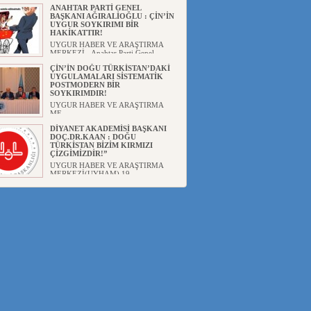
ANAHTAR PARTİ GENEL
BAŞKANI AĞIRALİOĞLU : ÇİN’İN
UYGUR SOYKIRIMI BİR
HAKİKATTIR!
UYGUR HABER VE ARAŞTIRMA
MERKEZİ Anahtar Parti Genel
Başka...
ÇİN’İN DOĞU TÜRKİSTAN’DAKİ
UYGULAMALARI SİSTEMATİK
POSTMODERN BİR
SOYKIRIMDIR!
UYGUR HABER VE ARAŞTIRMA
ME...
DİYANET AKADEMİSİ BAŞKANI
DOÇ.DR.KAAN : DOĞU
TÜRKİSTAN BİZİM KIRMIZI
ÇİZGİMİZDİR!”
UYGUR HABER VE ARAŞTIRMA
MERKEZİ(UYHAM) 19...
150 YILDIR KAYNAYAN YARAMIZ
: ÇİN İŞGALİNDEKİ DOĞU
TÜRKİSTAN
Mete YAVUZ( yenişafak.com) İkinci
Dünya Sa...
ÇİN’İN UYGUR POLİTİKALARINI
ÖVEN DİYANET AKADEMİSİ
BAŞKANI’NA TEPKİLER
SÜRÜYOR
UYGUR HABER VE ARAŞTIRMA
MERKEZİ(UYHAM) Diyanet
Akademis...
MHP’DEN URUMÇİ KATLİAMI