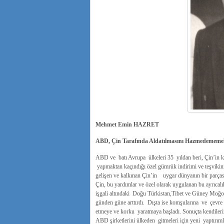
Mehmet Emin HAZRET
ABD, Çin Tarafında Aldatılmasını Hazmedememe
ABD ve batı Avrupa ülkeleri 35 yıldan beri, Çin’in ka
yapmaktan kaçındığı özel gümrük indirimi ve teşvikin
gelişen ve kalkınan Çin’in uygar dünyanın bir parça
Çin, bu yardımlar ve özel olarak uygulanan bu ayrıcal
işgali altındaki Doğu Türkistan,Tibet ve Güney Moğoli
günden güne arttırdı. Dışta ise komşularına ve çevre ül
etmeye ve korku yaratmaya başladı. Sonuçta kendileri
ABD şirketlerini ülkeden gitmeleri için yeni yaptırımla