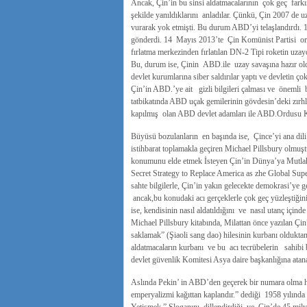
Âncak, Çin’in bu sinsi aldatmacalarının çok geç far
şekilde yanıldıklarını anladılar. Çünkü, Çin 2007 d
vurarak yok etmişti. Bu durum ABD’yi telaşlandırdı. 
gönderdi. 14 Mayıs 2013’te Çin Komünist Partisi org
fırlatma merkezinden fırlatılan DN-2 Tipi roketin uza
Bu, durum ise, Çinin ABD.ile uzay savaşına hazır old
devlet kurumlarına siber saldırılar yaptı ve devletin çok
Çin’in ABD.’ye ait gizli bilgileri çalması ve önemli b
tatbikatında ABD uçak gemilerinin gövdesin’deki zırh
kapılmış olan ABD devlet adamları ile ABD.Ordusu K
Büyüsü bozulanların en başında ise, Çince’yi ana dili
istihbarat toplamakla geçiren Michael Pillsbury olmu
konumunu elde etmek İsteyen Çin’in Dünya’ya Mutlak
Secret Strategy to Replace America as zhe Global Supe
sahte bilgilerle, Çin’in yakın gelecekte demokrasi’ye 
ancak,bu konudaki acı gerçeklerle çok geç yüzleştiğini 
ise, kendisinin nasıl aldatıldığını ve nasıl utanç için
Michael Pillsbury kitabında, Milattan önce yazılan Ç
saklamak” (Şiaoli sang dao) hilesinin kurbanı olduktan
aldatmacaların kurbanı ve bu acı tecrübelerin sahib
devlet güvenlik Komitesi Asya daire başkanlığına atan
Aslında Pekin’ in ABD’den geçerek bir numara olma 
emperyalizmi kağıttan kaplandır.” dediği 1958 yılında