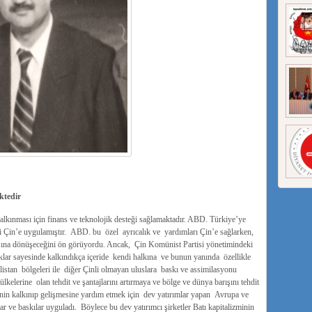
ktedir
lkınması için finans ve teknolojik desteği sağlamaktadır. ABD. Türkiye’ye
i Çin’e uygulamıştır. ABD. bu özel ayrıcalık ve yardımları Çin’e sağlarken,
sına dönüşeceğini ön görüyordu. Ancak, Çin Komünist Partisi yönetimindeki
ıklar sayesinde kalkındıkça içeride kendi halkına ve bunun yanında özellikle
stan bölgeleri ile diğer Çinli olmayan uluslara baskı ve assimilasyonu
kelerine olan tehdit ve şantajlarını artırmaya ve bölge ve dünya barışını tehdit
nin kalkınıp gelişmesine yardım etmek için dev yatırımlar yapan Avrupa ve
r ve baskılar uyguladı. Böylece bu dev yatırımcı şirketler Batı kapitalizminin