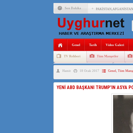
Son Dakika
PAKİSTAN,AFGANİSTAN
ANAHTAR PARTİ GENEL 
ÇİN’İN DOĞU TÜRKİST
Genel
Tarih
Video Galeri
DİYANET AKADEMİSİ B
TV Rehberi
Tüm Manşetler
150 YILDIR KAYNAYAN
Uygurlarda Düğün ve Cenaze
Uygur 
Hamit
18 Ocak 2017
Genel
,
Tüm Manşe
ÇİN’İN UYGUR POLİTİ
MHP’DEN URUMÇİ KATL
YENİ ABD BAŞKANI TRUMP’IN ASYA PO
ÇİN’İN ANKARA BÜYÜKE