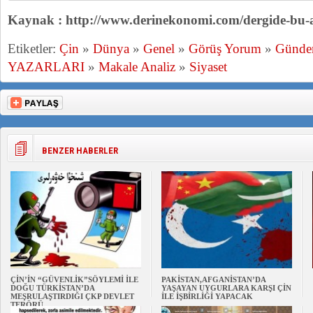
Kaynak : http://www.derinekonomi.com/dergide-bu-ay
Etiketler:
Çin
»
Dünya
»
Genel
»
Görüş Yorum
»
Günd
YAZARLARI
»
Makale Analiz
»
Siyaset
BENZER HABERLER
ÇİN’İN “GÜVENLİK”SÖYLEMİ İLE
PAKİSTAN,AFGANİSTAN’DA
DOĞU TÜRKİSTAN’DA
YAŞAYAN UYGURLARA KARŞI ÇİN
MEŞRULAŞTIRDIĞI ÇKP DEVLET
İLE İŞBİRLİĞİ YAPACAK
TERÖRÜ