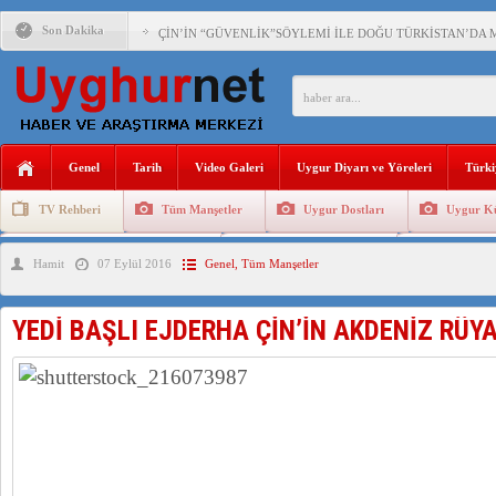
Son Dakika
ÇİN’İN “GÜVENLİK”SÖYLEMİ İLE DOĞU TÜRKİSTAN’DA 
PAKİSTAN,AFGANİSTAN’DA YAŞAYAN UYGURLARA KARŞI Ç
ANAHTAR PARTİ GENEL BAŞKANI AĞIRALİOĞLU : ÇİN’İN
Genel
Tarih
Video Galeri
Uygur Diyarı ve Yöreleri
Türki
ÇİN’İN DOĞU TÜRKİSTAN’DAKİ UYGULAMALARI SİSTEM
TV Rehberi
Tüm Manşetler
Uygur Dostları
Uygur Kü
DİYANET AKADEMİSİ BAŞKANI DOÇ.DR.KAAN : DOĞU TÜR
Uygurlarda Düğün ve Cenaze
Uygur Geleneksel Tip
Uygur Gele
Hamit
07 Eylül 2016
Genel
,
Tüm Manşetler
150 YILDIR KAYNAYAN YARAMIZ : ÇİN İŞGALİNDEKİ DO
ÇİN’İN UYGUR POLİTİKALARINI ÖVEN DİYANET AKADEM
YEDİ BAŞLI EJDERHA ÇİN’İN AKDENİZ RÜYA
MHP’DEN URUMÇİ KATLİAMI MESAJİ : 05.07.2009 URUM
ÇİN’İN ANKARA BÜYÜKELÇİSİ JİANG’İN TRABZON ZİYAR