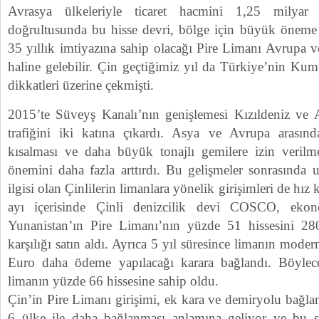
Avrasya ülkeleriyle ticaret hacmini 1,25 milyar
doğrultusunda bu hisse devri, bölge için büyük öneme
35 yıllık imtiyazına sahip olacağı Pire Limanı Avrupa ve
haline gelebilir. Çin geçtiğimiz yıl da Türkiye’nin Kum
dikkatleri üzerine çekmişti.
2015’te Süveyş Kanalı’nın genişlemesi Kızıldeniz ve 
trafiğini iki katına çıkardı. Asya ve Avrupa arasında
kısalması ve daha büyük tonajlı gemilere izin verilm
önemini daha fazla arttırdı. Bu gelişmeler sonrasında
ilgisi olan Çinlilerin limanlara yönelik girişimleri de hı
ayı içerisinde Çinli denizcilik devi COSCO, eko
Yunanistan’ın Pire Limanı’nın yüzde 51 hissesini 
karşılığı satın aldı. Ayrıca 5 yıl süresince limanın mod
Euro daha ödeme yapılacağı karara bağlandı. Böy
limanın yüzde 66 hissesine sahip oldu.
Çin’in Pire Limanı girişimi, ek kara ve demiryolu bağlan
6 ülke ile daha bağlanması anlamına geliyor ve bu 