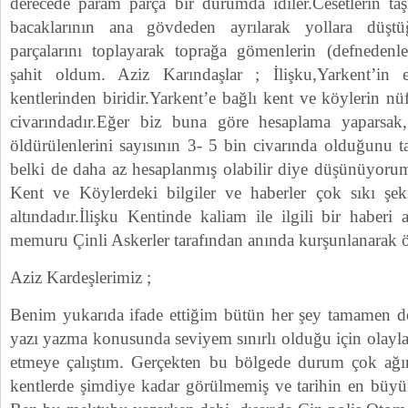
derecede param parça bir durumda idiler.Cesetlerin ta
bacaklarının ana gövdeden ayrılarak yollara düş
parçalarını toplayarak toprağa gömenlerin (defnedenle
şahit oldum. Aziz Karındaşlar ; İlişku,Yarkent’in
kentlerinden biridir.Yarkent’e bağlı kent ve köylerin 
civarındadır.Eğer biz buna göre hesaplama yaparsak,
öldürülenlerini sayısının 3- 5 bin civarında olduğunu t
belki de daha az hesaplanmış olabilir diye düşünüyoru
Kent ve Köylerdeki bilgiler ve haberler çok sıkı şek
altındadır.İlişku Kentinde kaliam ile ilgili bir haber
memuru Çinli Askerler tarafından anında kurşunlanarak 
Aziz Kardeşlerimiz ;
Benim yukarıda ifade ettiğim bütün her şey tamamen d
yazı yazma konusunda seviyem sınırlı olduğu için olayları
etmeye çalıştım. Gerçekten bu bölgede durum çok ağır
kentlerde şimdiye kadar görülmemiş ve tarihin en büyük