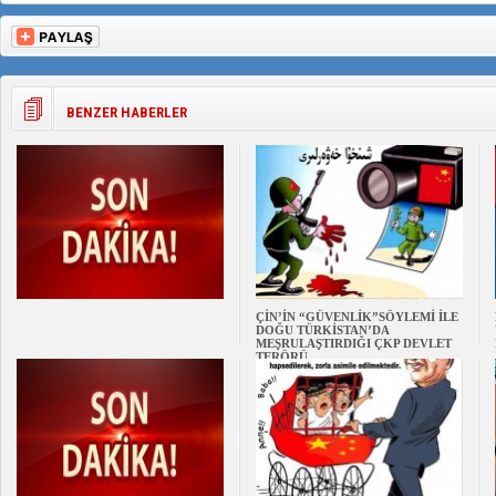
BENZER HABERLER
ÇİN’İN “GÜVENLİK”SÖYLEMİ İLE
DOĞU TÜRKİSTAN’DA
MEŞRULAŞTIRDIĞI ÇKP DEVLET
TERÖRÜ