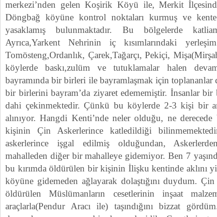
merkezi’nden gelen Koşirik Köyü ile, Merkit İlçesind
Döngbağ köyüne kontrol noktaları kurmuş ve kente 
yasaklamış bulunmaktadır. Bu bölgelerde katliam
Ayrıca,Yarkent Nehrinin iç kısımlarındaki yerleşi
Tomösteng,Ordanlık, Çarek,Tağarçı, Pekiçi, Mişa(Mirşah
köylerde baskı,zulüm ve tutuklamalar halen deva
bayramında bir birleri ile bayramlaşmak için toplananlar 
bir birlerini bayram’da ziyaret edememiştir. İnsanlar bir 
dahi çekinmektedir. Çünkü bu köylerde 2-3 kişi bir ara
alınıyor. Hangdi Kenti’nde neler olduğu, ne derecede
kişinin Çin Askerlerince katledildiği bilinmemekt
askerlerince işgal edilmiş olduğundan, Askerlerd
mahalleden diğer bir mahalleye gidemiyor. Ben 7 yaşında
bu kırımda öldürülen bir kişinin İlişku kentinde aklını 
köyüne gidemeden ağlayarak dolaştığını duydum. Çin A
öldürülen Müslümanların cesetlerinin inşaat malze
araçlarla(Pendur Aracı ile) taşındığını bizzat gördü