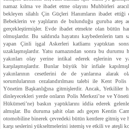
namaz kılma ve ibadet etme olayını Muhbirleri aracıl
bekleyen silahlı Çin Güçleri Hanımların ibadet ettiği
Bebeklerin ve yaşlıların de bulunduğu guruba ateş a
gerçekleştirmişler. Evde ibadet etmekte olan bütün han
olmuşlardır. Bu saldırıda hayatını kaybedenlerin tam sa
yapan Çinli işgal Askerleri katliamı yaptıktan son
uzaklaşmışlardır. Yatsı namazından sonra bu durumu h
yakınları olay yerine intikal ederek eşlerinin ve yak
karşılaşmışlardır. Bunlar büyük bir infiale kapılmı
yakınlarının cesetlerini de de yanlarına alarak o
sorumlularının cezalandırılması talebi ile Kent Poli
Yönetim Başkanlığına gitmişlerdir. Ancak, Yetkililer ha
dinleyecekleri yerde onların Polis Merkezi’ne ve Yöne
Hükümeti’ne) baskın yaptıklarını iddia ederek gelenl
almışlar. Bu duruma şahit olan adı geçen Kentin Ca
otomobiline binerek çevredeki bütün kentlere gitmiş ve 
karşı seslerini yükseltmelerini istemiş ve etkili ve ateşl