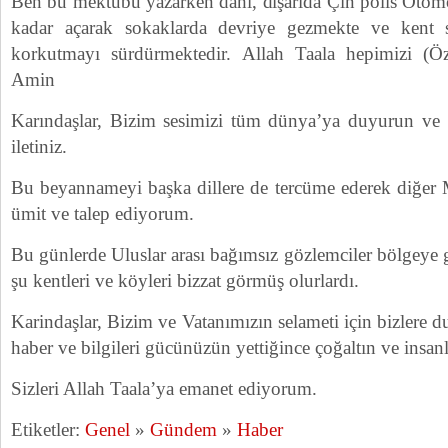
Ben bu mektubu yazarken dahi, dışarıda Çin polis Otomob
kadar açarak sokaklarda devriye gezmekte ve kent sa
korkutmayı sürdürmektedir. Allah Taala hepimizi (Ö
Amin
Karındaşlar, Bizim sesimizi tüm dünya’ya duyurun 
iletiniz.
Bu beyannameyi başka dillere de tercüme ederek diğer M
ümit ve talep ediyorum.
Bu günlerde Uluslar arası bağımsız gözlemciler bölgeye ge
şu kentleri ve köyleri bizzat görmüş olurlardı.
Karindaşlar, Bizim ve Vatanımızın selameti için bizlere 
haber ve bilgileri gücünüzün yettiğince çoğaltın ve insanla
Sizleri Allah Taala’ya emanet ediyorum.
Etiketler:
Genel
»
Gündem
»
Haber