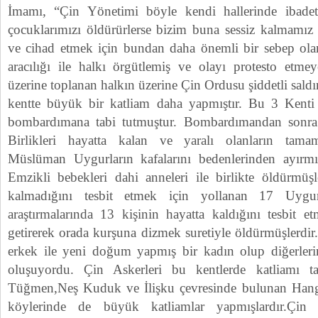
İmamı, “Çin Yönetimi böyle kendi hallerinde ibade
çocuklarımızı öldürürlerse bizim buna sessiz kalmamız
ve cihad etmek için bundan daha önemli bir sebep ola
aracılığı ile halkı örgütlemiş ve olayı protesto etme
üzerine toplanan halkın üzerine Çin Ordusu şiddetli saldır
kentte büyük bir katliam daha yapmıştır. Bu 3 Kenti 
bombardımana tabi tutmuştur. Bombardımandan sonra 
Birlikleri hayatta kalan ve yaralı olanların tamam
Müslüman Uygurların kafalarını bedenlerinden ayırmışl
Emzikli bebekleri dahi anneleri ile birlikte öldürmüşl
kalmadığını tesbit etmek için yollanan 17 Uyg
araştırmalarında 13 kişinin hayatta kaldığını tesbit e
getirerek orada kurşuna dizmek suretiyle öldürmüşlerdir.
erkek ile yeni doğum yapmış bir kadın olup diğerler
oluşuyordu. Çin Askerleri bu kentlerde katliamı 
Tüğmen,Neş Kuduk ve İlişku çevresinde bulunan Han
köylerinde de büyük katliamlar yapmışlardır.Çin a