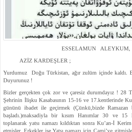
ESSELAMUN ALEYKUM,
AZİZ KARDEŞLER ;
Yurdumuz Doğu Türkistan, ağır zulüm içinde kaldı. 
Duyurunuz !
Bizler gerçekten çok zor ve çaresiz durumdayız ! 28
Şehrinin İlişku Kasabasının 15-16 ve 17.kentlerinde K
gününü ibadet ile geçirmek (Çünkü,bizde Ramazan
başladı.)maksadiyla bir kısım Hanımlar 30 ve 15 k
toplanarak yatsı namazı kıldıktan sonra Ku’an-İ Keri
etmişler. Erkekler ise,Yatsı namazı için Cami’ye gitmişl