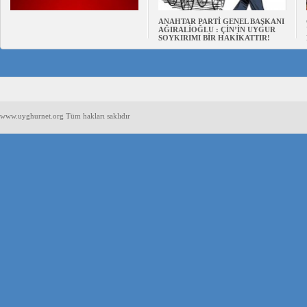
ANAHTAR PARTİ GENEL BAŞKANI
AĞIRALİOĞLU : ÇİN’İN UYGUR
SOYKIRIMI BİR HAKİKATTIR!
www.uyghurnet.org Tüm hakları saklıdır