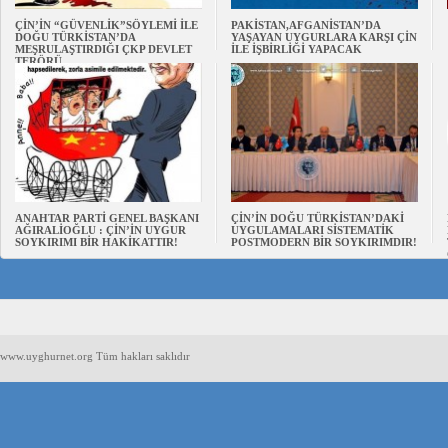
ÇİN’İN “GÜVENLİK”SÖYLEMİ İLE
PAKİSTAN,AFGANİSTAN’DA
DOĞU TÜRKİSTAN’DA
YAŞAYAN UYGURLARA KARŞI ÇİN
MEŞRULAŞTIRDIĞI ÇKP DEVLET
İLE İŞBİRLİĞİ YAPACAK
TERÖRÜ
ANAHTAR PARTİ GENEL BAŞKANI
ÇİN’İN DOĞU TÜRKİSTAN’DAKİ
AĞIRALİOĞLU : ÇİN’İN UYGUR
UYGULAMALARI SİSTEMATİK
SOYKIRIMI BİR HAKİKATTIR!
POSTMODERN BİR SOYKIRIMDIR!
www.uyghurnet.org Tüm hakları saklıdır