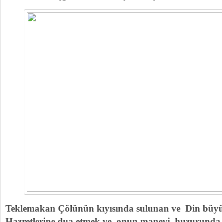
Teklemakan Çölünün kıyısında sulunan ve Din büy
Hazretlerine dua etmek ve onun manevi huzurunda 