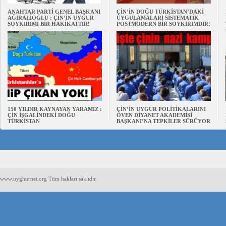
ANAHTAR PARTİ GENEL BAŞKANI
ÇİN’İN DOĞU TÜRKİSTAN’DAKİ
AĞIRALİOĞLU : ÇİN’İN UYGUR
UYGULAMALARI SİSTEMATİK
SOYKIRIMI BİR HAKİKATTIR!
POSTMODERN BİR SOYKIRIMDIR!
150 YILDIR KAYNAYAN YARAMIZ :
ÇİN’İN UYGUR POLİTİKALARINI
ÇİN İŞGALİNDEKİ DOĞU
ÖVEN DİYANET AKADEMİSİ
TÜRKİSTAN
BAŞKANI’NA TEPKİLER SÜRÜYOR
www.uyghurnet.org Tüm hakları saklıdır