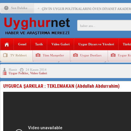
Son Dakika
ÇİN’İN UYGUR POLİTİKALARINI ÖVEN DİYANET AKADEM
MHP’DEN URUMÇİ KATLİAMI MESAJİ : 05.07.2009 URUM
ÇİN’İN ANKARA BÜYÜKELÇİSİ JİANG’İN TRABZON ZİYAR
İŞGALCİ ÇİN’DEN “FETİHLER SULTANI MEHMET”DİZİSİN
Genel
Tarih
Video Galeri
Uygur Diyarı ve Yöreleri
Türki
SAADET PARTİSİ İLÇE BAŞKANI : TEMMUZ AYI,DOĞU TÜR
TV Rehberi
Tüm Manşetler
Uygur Dostları
Uygur Kü
İŞGALCİ ÇİN,DOĞU TÜRKİSTAN’DA EN AZ 143 BİN UYGU
Uygurlarda Düğün ve Cenaze
Uygur Geleneksel Tip
Uygur Gele
Hamit
24 Kasım 2014
Uygur Folklor
,
Video Galeri
UYGURCA ŞARKILAR : TEKLEMAKAN (Abdullah Abdurrahim)