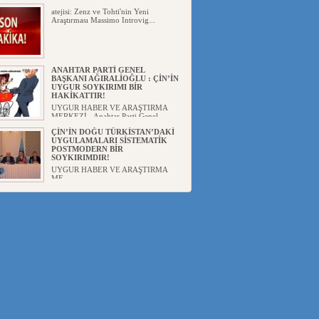
atejisi: Zenz ve Tohti'nin Yeni
Araştırması Massimo Introvig...
ANAHTAR PARTİ GENEL
BAŞKANI AĞIRALİOĞLU : ÇİN’İN
UYGUR SOYKIRIMI BİR
HAKİKATTIR!
UYGUR HABER VE ARAŞTIRMA
MERKEZİ Anahtar Parti Genel
Başka...
ÇİN’İN DOĞU TÜRKİSTAN’DAKİ
UYGULAMALARI SİSTEMATİK
POSTMODERN BİR
SOYKIRIMDIR!
UYGUR HABER VE ARAŞTIRMA
ME...
DİYANET AKADEMİSİ BAŞKANI
DOÇ.DR.KAAN : DOĞU
TÜRKİSTAN BİZİM KIRMIZI
ÇİZGİMİZDİR!”
UYGUR HABER VE ARAŞTIRMA
MERKEZİ(UYHAM) 19...
150 YILDIR KAYNAYAN YARAMIZ
: ÇİN İŞGALİNDEKİ DOĞU
TÜRKİSTAN
Mete YAVUZ( yenişafak.com) İkinci
Dünya Sa...
ÇİN’İN UYGUR POLİTİKALARINI