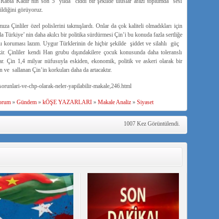
ia Kadir’nın son 5 yılda ciddi bir şekilde uluslar arazı toplumda sesi
ldiğini görüyoruz.
Çinliler özel polislerini takmışlardı. Onlar da çok kaliteli olmadıkları için
 Türkiye’ nin daha akılcı bir politika sürdürmesi Çin’i bu konuda fazla sertliğe
ını koruması lazım. Uygur Türklerinin de hiçbir şekilde şiddet ve silahlı güç
kir. Çinliler kendi Han grubu dışındakilere çocuk konusunda daha toleranslı
ar. Çin 1,4 milyar nüfusuyla eskiden, ekonomik, politik ve askeri olarak bir
ve sallanan Çin’in korkuları daha da artacaktır.
orunlari-ve-chp-olarak-neler-yapilabilir-makale,246.html
orum
»
Gündem
»
kÖŞE YAZARLARI
»
Makale Analiz
»
Siyaset
1007 Kez Görüntülendi.