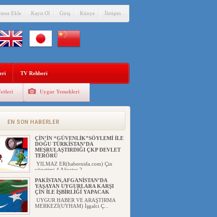
itene Ekle
Kayıt Ol
Giriş
Künye
İletişim
eri
TV Rehberi
etleri
Uygur Yemekleri
EN SON HABERLER
ÇİN’İN “GÜVENLİK”SÖYLEMİ İLE
DOĞU TÜRKİSTAN’DA
MEŞRULAŞTIRDIĞI ÇKP DEVLET
TERÖRÜ
YILMAZ ER(habernida.com) Çin
yönetimi 4 Ağustos 2...
PAKİSTAN,AFGANİSTAN’DA
YAŞAYAN UYGURLARA KARŞI
ÇİN İLE İŞBİRLİĞİ YAPACAK
UYGUR HABER VE ARAŞTIRMA
MERKEZİ(UYHAM) İşgalci Ç...