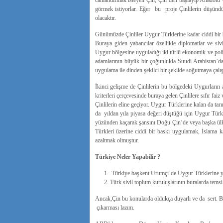
canlandırmak isteyen Çin, Çin’den başlayıp Anadolu 
görmek istiyorlar. Eğer bu proje Çinlilerin düşündü
olacaktır.
Günümüzde Çinliler Uygur Türklerine kadar ciddi bir 
Buraya giden yabancılar özellikle diplomatlar ve sivil
Uygur bölgesine uyguladığı iki türlü ekonomik ve poli
adamlarının büyük bir çoğunlukla Suudi Arabistan’da
uygulama ile dinden şekilci bir şekilde soğutmaya çalış
İkinci gelişme de Çinlilerin bu bölgedeki Uygurların 
kriterleri çerçevesinde buraya gelen Çinlilere sıfır fa
Çinlilerin eline geçiyor. Uygur Türklerine kalan da tar
da yıldan yıla piyasa değeri düştüğü için Uygur Türkl
yüzünden kaçarak şansını Doğu Çin’de veya başka ülke
Türkleri üzerine ciddi bir baskı uygulamak, İslama ka
azaltmak olmuştur.
Türkiye Neler Yapabilir ?
Türkiye başkent Urumçi’de Uygur Türklerine y
Türk sivil toplum kuruluşlarının buralarda temsil
Ancak,Çin bu konularda oldukça duyarlı ve da sert. Bu
çıkarması lazım.