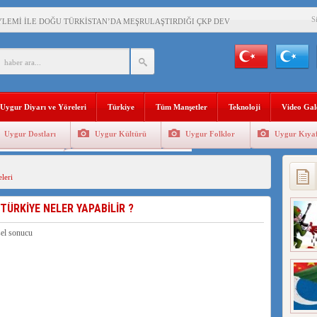
S
YLEMİ İLE DOĞU TÜRKİSTAN’DA MEŞRULAŞTIRDIĞI ÇKP DEVLET TERÖRÜ
’DA YAŞAYAN UYGURLARA KARŞI ÇİN İLE İŞBİRLİĞİ YAPACAK
BAŞKANI AĞIRALİOĞLU : ÇİN’İN UYGUR SOYKIRIMI BİR HAKİKATTIR!
Uygur Diyarı ve Yöreleri
Türkiye
Tüm Manşetler
Teknoloji
Video Gal
AN’DAKİ UYGULAMALARI SİSTEMATİK POSTMODERN BİR SOYKIRIMDIR!
Uygur Dostları
Uygur Kültürü
Uygur Folklor
Uygur Kıyaf
AŞKANI DOÇ.DR.KAAN : DOĞU TÜRKİSTAN BİZİM KIRMIZI ÇİZGİMİZDİR!”
Geleneksel Tip
Uygur Geleneksel Sporlar
 YARAMIZ : ÇİN İŞGALİNDEKİ DOĞU TÜRKİSTAN
leri
KALARINI ÖVEN DİYANET AKADEMİSİ BAŞKANI’NA TEPKİLER SÜRÜYOR
TÜRKİYE NELER YAPABİLİR ?
İAMI MESAJİ : 05.07.2009 URUMÇİ ŞEHİTLERİNİ RAHMETLE ANIYORUZ
LÇİSİ JİANG’İN TRABZON ZİYARETİ