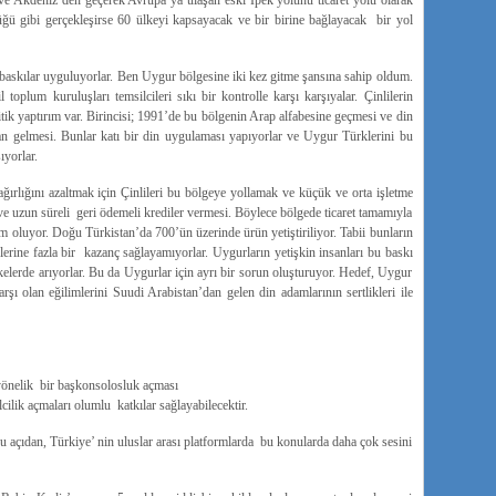
ve Akdeniz’den geçerek Avrupa’ya ulaşan eski İpek yolunu ticaret yolu olarak
ğü gibi gerçekleşirse 60 ülkeyi kapsayacak ve bir birine bağlayacak bir yol
baskılar uyguluyorlar. Ben Uygur bölgesine iki kez gitme şansına sahip oldum.
 toplum kuruluşları temsilcileri sıkı bir kontrolle karşı karşıyalar. Çinlilerin
tik yaptırım var. Birincisi; 1991’de bu bölgenin Arap alfabesine geçmesi ve din
n gelmesi. Bunlar katı bir din uygulaması yapıyorlar ve Uygur Türklerini bu
ıyorlar.
ağırlığını azaltmak için Çinlileri bu bölgeye yollamak ve küçük ve orta işletme
iz ve uzun süreli geri ödemeli krediler vermesi. Böylece bölgede ticaret tamamıyla
ım oluyor. Doğu Türkistan’da 700’ün üzerinde ürün yetiştiriliyor. Tabii bunların
erine fazla bir kazanç sağlayamıyorlar. Uygurların yetişkin insanları bu baskı
lerde arıyorlar. Bu da Uygurlar için ayrı bir sorun oluşturuyor. Hedef, Uygur
rşı olan eğilimlerini Suudi Arabistan’dan gelen din adamlarının sertlikleri ile
önelik bir başkonsolosluk açması
cilik açmaları olumlu katkılar sağlayabilecektir.
 açıdan, Türkiye’ nin uluslar arası platformlarda bu konularda daha çok sesini