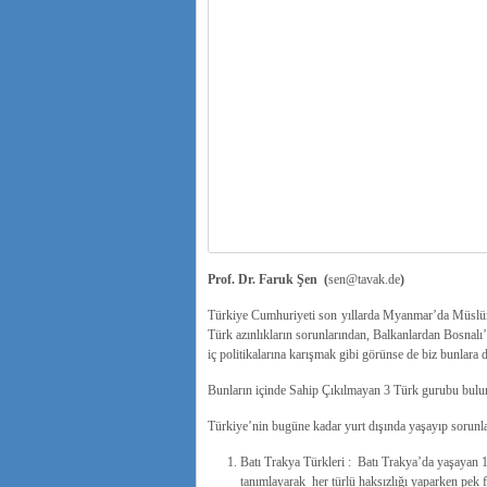
Prof. Dr. Faruk Şen (
sen@tavak.de
)
Türkiye Cumhuriyeti son yıllarda Myanmar’da Müslümanl
Türk azınlıkların sorunlarından, Balkanlardan Bosnalı’l
iç politikalarına karışmak gibi görünse de biz bunlara 
Bunların içinde Sahip Çıkılmayan 3 Türk gurubu bulu
Türkiye’nin bugüne kadar yurt dışında yaşayıp sorunla
Batı Trakya Türkleri : Batı Trakya’da yaşayan 
tanımlayarak her türlü haksızlığı yaparken pek f