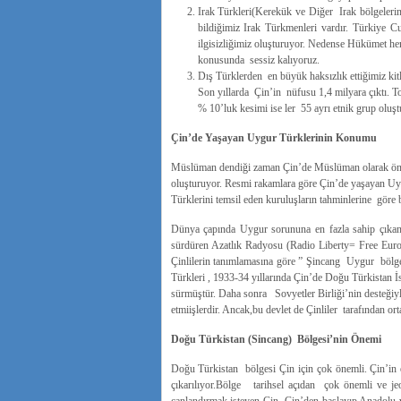
Irak Türkleri(Kerekük ve Diğer Irak bölgeleri
bildiğimiz Irak Türkmenleri vardır. Türkiye 
ilgisizliğimiz oluşturuyor. Nedense Hükümet her
konusunda sessiz kalıyoruz.
Dış Türklerden en büyük haksızlık ettiğimiz kitl
Son yıllarda Çin’in nüfusu 1,4 milyara çıktı. 
% 10’luk kesimi ise ler 55 ayrı etnik grup oluşt
Çin’de Yaşayan Uygur Türklerinin Konumu
Müslüman dendiği zaman Çin’de Müslüman olarak öngör
oluşturuyor. Resmi rakamlara göre Çin’de yaşayan Uy
Türklerini temsil eden kuruluşların tahminlerine göre 
Dünya çapında Uygur sorununa en fazla sahip çıkanl
sürdüren Azatlık Radyosu (Radio Liberty= Free Eur
Çinlilerin tanımlamasına göre ” Şincang Uygur bölge
Türkleri , 1933-34 yıllarında Çin’de Doğu Türkistan İ
sürmüştür. Daha sonra Sovyetler Birliği’nin desteğiy
etmiişlerdir. Ancak,bu devlet de Çinliler tarafından orta
Doğu Türkistan (Sincang) Bölgesi’nin Önemi
Doğu Türkistan bölgesi Çin için çok önemli. Çin’in 
çıkarılıyor.Bölge tarihsel açıdan çok önemli ve jeos