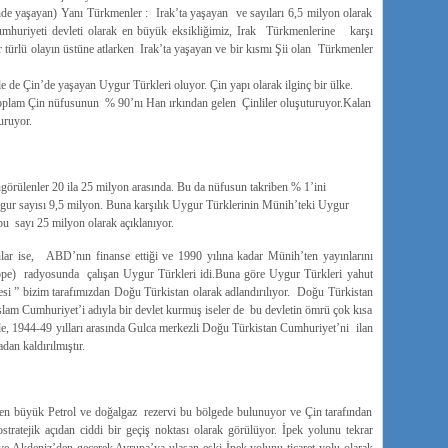
nde yaşayan) Yanı Türkmenler : Irak’ta yaşayan ve sayıları 6,5 milyon olarak
Cumhuriyeti devleti olarak en büyük eksikliğimiz, Irak Türkmenlerine karşı
 türlü olayın üstüne atlarken Irak’ta yaşayan ve bir kısmı Şii olan Türkmenler
e de Çin’de yaşayan Uygur Türkleri oluyor. Çin yapı olarak ilginç bir ülke.
Toplam Çin nüfusunun % 90’nı Han ırkından gelen Çinliler oluşuturuyor.Kalan
uruyor.
ülenler 20 ila 25 milyon arasında. Bu da nüfusun takriben % 1’ini
gur sayısı 9,5 milyon. Buna karşılık Uygur Türklerinin Münih’teki Uygur
bu sayı 25 milyon olarak açıklanıyor.
ar ise, ABD’nın finanse ettiği ve 1990 yılına kadar Münih’ten yayınlarını
ope) radyosunda çalışan Uygur Türkleri idi.Buna göre Uygur Türkleri yahut
si ” bizim tarafımızdan Doğu Türkistan olarak adlandırılıyor. Doğu Türkistan
slam Cumhuriyet’i adıyla bir devlet kurmuş iseler de bu devletin ömrü çok kısa
le, 1944-49 yılları arasında Gulca merkezli Doğu Türkistan Cumhuriyet’ni ilan
dan kaldırılmıştır.
en büyük Petrol ve doğalgaz rezervi bu bölgede bulunuyor ve Çin tarafından
tratejik açıdan ciddi bir geçiş noktası olarak görülüyor. İpek yolunu tekrar