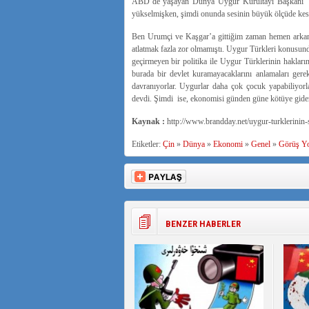
ABD’de yaşayan Dünya Uygur Kurultayı Başkanı Rab
yükselmişken, şimdi onunda sesinin büyük ölçüde kesi
Ben Urumçi ve Kaşgar’a gittiğim zaman hemen arkamıza 
atlatmak fazla zor olmamıştı. Uygur Türkleri konusunda
geçirmeyen bir politika ile Uygur Türklerinin haklar
burada bir devlet kuramayacaklarını anlamaları gere
davranıyorlar. Uygurlar daha çok çocuk yapabiliyorl
devdi. Şimdi ise, ekonomisi günden güne kötüye giden 
Kaynak :
http://www.brandday.net/uygur-turklerinin-s
Etiketler:
Çin
»
Dünya
»
Ekonomi
»
Genel
»
Görüş Y
BENZER HABERLER