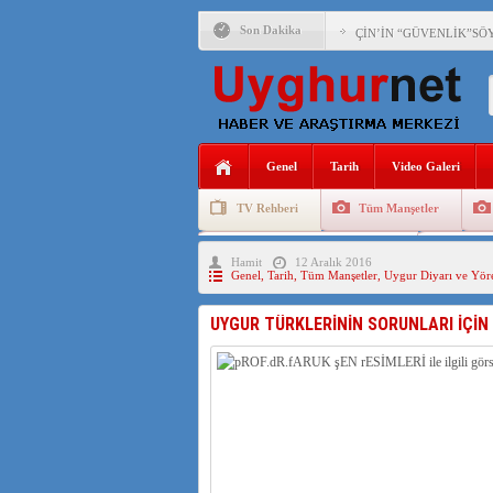
Son Dakika
ÇİN’İN “GÜVENLİK”SÖ
PAKİSTAN,AFGANİSTAN
ANAHTAR PARTİ GENEL 
Genel
Tarih
Video Galeri
ÇİN’İN DOĞU TÜRKİST
TV Rehberi
Tüm Manşetler
DİYANET AKADEMİSİ B
Uygurlarda Düğün ve Cenaze
Uygur 
Hamit
12 Aralık 2016
150 YILDIR KAYNAYAN
Genel
,
Tarih
,
Tüm Manşetler
,
Uygur Diyarı ve Yöre
ÇİN’İN UYGUR POLİTİ
UYGUR TÜRKLERİNİN SORUNLARI İÇİN 
MHP’DEN URUMÇİ KATL
ÇİN’İN ANKARA BÜYÜKE