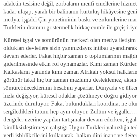
adaletin tesisine değil, zorbaların menfi emellerine hizmet
kadar ulaşıp, yaralı bir balinanın kurtuluş hikâyesine gen
medya, işgalci Çin yönetiminin baskı ve zulümlerine ma
Türklerin dramını göstermelik birkaç cümle ile geçiştiriyo
Küresel işgal ve sömürünün merkezi olan medya iletişim 
oldukları devletlere sizin yanınızdayız intibaı uyandırar
devam ederler. Fakat hiçbir zaman o toplumlarının mağdu
giderilmesinde etkin rol oynamazlar. Kimi zaman Kürtle
Kafkasların yanında kimi zaman Afrikalı yoksul halkları
görünür fakat hiç bir zaman mazlumu desteklemez, aksine
sömürebileceklerinin hesabını yaparlar. Dünyada ve ülke
hızla değişiyor, küresel odaklar çözülmeye doğru gidiyor v
üzerinde duruluyor. Fakat bulundukları koordinat ne olur
sergiledikleri tutum hep aynı oluyor. Zülüm ve işgaller…
dengeler üzerine yapılan tartışmalar devam ederken, işga
kimliksizleştirmeye çalıştığı Uygur Türkleri yalnızlığa te
yerli işbirlikçilerini kullanarak, halkın dini inanç ve değe