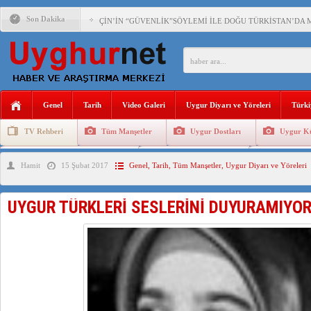
Son Dakika
ÇİN’İN “GÜVENLİK”SÖYLEMİ İLE DOĞU TÜRKİSTAN’DA 
PAKİSTAN,AFGANİSTAN’DA YAŞAYAN UYGURLARA KARŞI Ç
ANAHTAR PARTİ GENEL BAŞKANI AĞIRALİOĞLU : ÇİN’İN
Genel
Tarih
Video Galeri
Uygur Diyarı ve Yöreleri
Türki
ÇİN’İN DOĞU TÜRKİSTAN’DAKİ UYGULAMALARI SİSTEM
TV Rehberi
Tüm Manşetler
Uygur Dostları
Uygur Kü
DİYANET AKADEMİSİ BAŞKANI DOÇ.DR.KAAN : DOĞU TÜR
Uygurlarda Düğün ve Cenaze
Uygur Geleneksel Tip
Uygur Gele
Hamit
15 Şubat 2017
Genel
,
Tarih
,
Tüm Manşetler
,
Uygur Diyarı ve Yöreleri
150 YILDIR KAYNAYAN YARAMIZ : ÇİN İŞGALİNDEKİ DO
ÇİN’İN UYGUR POLİTİKALARINI ÖVEN DİYANET AKADEM
UYGUR TÜRKLERİ SESLERİNİ DUYURAMIYO
MHP’DEN URUMÇİ KATLİAMI MESAJİ : 05.07.2009 URUM
ÇİN’İN ANKARA BÜYÜKELÇİSİ JİANG’İN TRABZON ZİYAR