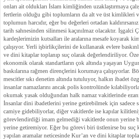
onları ait oldukları İslam kimliğinden uzaklaştırmaya çalış
fertlerin olduğu gibi toplumların da alt ve üst kimlikleri 
toplumun harcıdır, eğer bu değerleri ortadan kaldırırsanı
tarih sahnesinden silinmesi kaçınılmaz olacaktır. İşgalci
kardeşlerimizin kutsalları ile aralarına mesafe koyarak ki
çalışıyor. Yerli işbirlikçilerini de kullanarak evlere baskı
ve dini kitaplar toplanıp suç olarak değerlendiriliyor. Öz
ekonomik olarak standartların çok altında yaşayan Uygurl
baskılarına rağmen dirençlerini korumaya çalışıyorlar. B
mescitler sıkı denetim altında tutuluyor, halkın ibadet özg
insanlar namazlarını ancak polis kontrolünde kılabiliyorl
okumak yasak olduğundan halk namaz vakitlerinde ezanı 
İnsanlar dini ibadetlerini yerine getirebilmek için sadece 
camiye gidebiliyorlar, diğer vakitlerde ise kapılar kilitle
görevlendirdiği imam gelmediği vakitlerde onun yerine b
yerine getiremiyor. Eğer bu görevi biri üstlenirse bu suç 
yapılan aramalar neticesinde Kur’an ve dini kitaplar topl