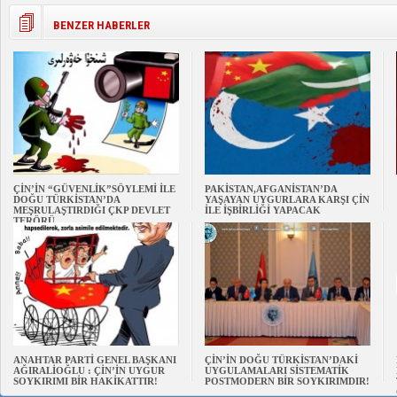
BENZER HABERLER
ÇİN’İN “GÜVENLİK”SÖYLEMİ İLE
PAKİSTAN,AFGANİSTAN’DA
DOĞU TÜRKİSTAN’DA
YAŞAYAN UYGURLARA KARŞI ÇİN
MEŞRULAŞTIRDIĞI ÇKP DEVLET
İLE İŞBİRLİĞİ YAPACAK
TERÖRÜ
ANAHTAR PARTİ GENEL BAŞKANI
ÇİN’İN DOĞU TÜRKİSTAN’DAKİ
AĞIRALİOĞLU : ÇİN’İN UYGUR
UYGULAMALARI SİSTEMATİK
SOYKIRIMI BİR HAKİKATTIR!
POSTMODERN BİR SOYKIRIMDIR!