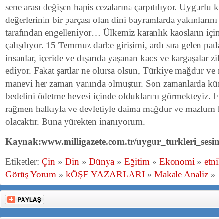
sene arası değişen hapis cezalarına çarpıtılıyor. Uygurlu 
değerlerinin bir parçası olan dini bayramlarda yakınlarını
tarafından engelleniyor… Ülkemiz karanlık kaosların iç
çalışılıyor. 15 Temmuz darbe girişimi, ardı sıra gelen pa
insanlar, içeride ve dışarıda yaşanan kaos ve kargaşalar z
ediyor. Fakat şartlar ne olursa olsun, Türkiye mağdur v
manevi her zaman yanında olmuştur. Son zamanlarda kür
bedelini ödetme hevesi içinde olduklarını görmekteyiz. 
rağmen halkıyla ve devletiyle daima mağdur ve mazlum 
olacaktır. Buna yürekten inanıyorum.
Kaynak:www.milligazete.com.tr/uygur_turkleri_sesi
Etiketler:
Çin
»
Din
»
Dünya
»
Eğitim
»
Ekonomi
»
etn
Görüş Yorum
»
kÖŞE YAZARLARI
»
Makale Analiz
»