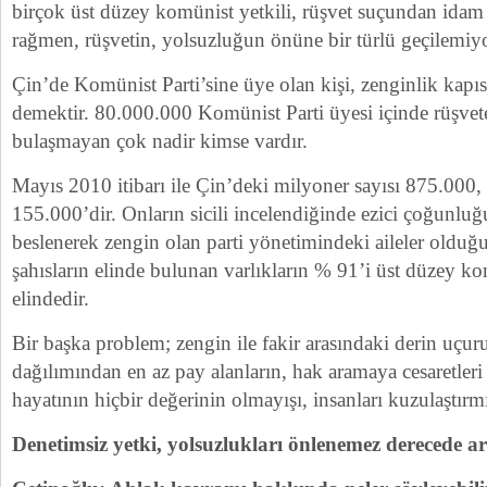
birçok üst düzey komünist yetkili, rüşvet suçundan idam 
rağmen, rüşvetin, yolsuzluğun önüne bir türlü geçilemiyo
Çin’de Komünist Parti’sine üye olan kişi, zenginlik kapıs
demektir. 80.000.000 Komünist Parti üyesi içinde rüşvet
bulaşmayan çok nadir kimse vardır.
Mayıs 2010 itibarı ile Çin’deki milyoner sayısı 875.000, 
155.000’dir. Onların sicili incelendiğinde ezici çoğunlu
beslenerek zengin olan parti yönetimindeki aileler olduğ
şahısların elinde bulunan varlıkların % 91’i üst düzey kom
elindedir.
Bir başka problem; zengin ile fakir arasındaki derin uçur
dağılımından en az pay alanların, hak aramaya cesaretleri
hayatının hiçbir değerinin olmayışı, insanları kuzulaştırmı
Denetimsiz yetki, yolsuzlukları önlenemez derecede art