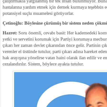
çalıştırmakla yargılanmış bir tek insan bulunmuyor. Bu
hastalarına yardım etmek için dernek kurmaya teşebbüs e
potansiyel suçlu muamelesi görüyorlar.
Çetinoğlu: Böylesine çürümüş bir sistem neden çök
Hazret:
Soru önemli, cevabı basit: Her kademedeki komü
yetki ve servetini korumak için Partiyi korumaya mecburd
çıkarı her zaman devlet çıkarından önce gelir. Partinin ç
verenler el üstünde tutulur, parti çıkarı adına hareket ede
hak arayışına yönelirse vatan haini olarak ilan edilir ve en
cezalandırılır. Sistem, böylece ayakta tutulur.