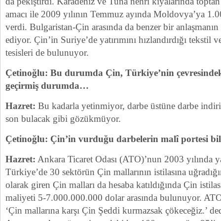
da pekiştirdi. Karadeniz ve Tuna nehri kıyalarında topta
amacı ile 2009 yılının Temmuz ayında Moldovya’ya 1.0
verdi. Bulgaristan-Çin arasında da benzer bir anlaşmanı
ediyor. Çin’in Suriye’de yatırımını hızlandırdığı tekstil 
tesisleri de bulunuyor.
Çetinoğlu: Bu durumda Çin, Türkiye’nin çevresindeki
geçirmiş durumda…
Hazret:
Bu kadarla yetinmiyor, darbe üstüne darbe indiri
son bulacak gibi gözükmüyor.
Çetinoğlu: Çin’in vurduğu darbelerin malî portesi bi
Hazret:
Ankara Ticaret Odası (ATO)’nun 2003 yılında yap
Türkiye’de 30 sektörün Çin mallarının istilasına uğradığ
olarak giren Çin malları da hesaba katıldığında Çin istila
maliyeti 5-7.000.000.000 dolar arasında bulunuyor. AT
‘Çin mallarına karşı Çin Şeddi kurmazsak çökeceğiz.’ d