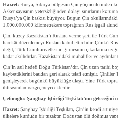
Hazret:
Rusya, Sibirya bölgesini Çin göçmenlerinden ko
Asker sayısının yetersizliğinden dolayı sınırlarını korum
Rusya’ya Çin baskısı büyüyor. Bugün Çin okullarındaki t
1.000.000.000 kilometrekare toprağının Rus işgali altınd
Çin, kuzey Kazakistan’ı Ruslara verme şartı ile Türk Cum
harekât düzenlemeyi Ruslara kabul ettirebilir. Çünkü Rusl
değil, Türk Cumhuriyetlerine girmesinin çıkarlarına uy
kadar akıllıdırlar. Kazakistan’daki muhalifler ve aydınlar 
Çin’in asıl hedefi Doğu Türkistan’dır. Çin uzun tarihi 
kaybettiklerini batıdan geri alarak telafi etmiştir. Çinliler
genişleyerek bugünkü büyüklüğe ulaştı. Yine Türk toprak
ihtirasından vazgeçmeyeceklerdir.
Çetinoğlu: Şanghay İşbirliği Teşkilatı’nın geleceğini
Hazret:
Şanghay İşbirliği Teşkilatı, Çin’in kendi art niy
ülkelere kurduğu bir tuzaktır. Doğuştan ölü doğmuş yapay