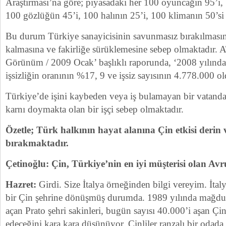
Araştırması’na göre; piyasadaki her 100 oyuncağın 95’i,
100 gözlüğün 45’i, 100 halının 25’i, 100 klimanın 50’si
Bu durum Türkiye sanayicisinin savunmasız bırakılmasına
kalmasına ve fakirliğe sürüklemesine sebep olmaktadır.
Görünüm / 2009 Ocak’ başlıklı raporunda, ‘2008 yılında
işsizliğin oranının %17, 9 ve işsiz sayısının 4.778.000 old
Türkiye’de işini kaybeden veya iş bulamayan bir vatanda
karnı doymakta olan bir işçi sebep olmaktadır.
Özetle; Türk halkının hayat alanına Çin etkisi derin ve
bırakmaktadır.
Çetinoğlu: Çin, Türkiye’nin en iyi müşterisi olan Av
Hazret:
Girdi. Size İtalya örneğinden bilgi vereyim. İtal
bir Çin şehrine dönüşmüş durumda. 1989 yılında mağdu
açan Prato şehri sakinleri, bugün sayısı 40.000’i aşan Çi
edeceğini kara kara düşünüyor. Çinliler ranzalı bir odada