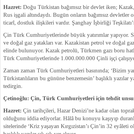
Hazret:
Doğu Türkistan bağımsız bir devlet iken; Kazak,
Rus işgali altındaydı. Bugün onların bağımsız devletler o
ticarî, dostluk ilişkileri vardır. Şanghay İşbirliği Teşkilatı
Çin Türk Cumhuriyetlerinde büyük yatırımlar yapıyor. Sa
ve doğal gaz yatakları var. Kazakistan petrol ve doğal g
elinde bulunuyor. Kazak petrolü, Türkmen gazı boru hatlar
Türk Cumhuriyetlerinde 1.000.000.000 Çinli işçi çalışıy
Zaman zaman Türk Cumhuriyetleri basınında; ‘Bizim ya
Türkistanlıların bu gününe benzemesin’ başlıklı yazılar 
tedirgin.
Çetinoğlu: Çin, Türk Cumhuriyetleri için tehdit un
Hazret:
Çin tarihçileri, Hazar Denizi’ne kadar olan toprak
olduğunu iddia ediyorlar. Hâlâ bu konuyu kaşıyıp duranla
sitelerinde ‘Kriz yaşayan Kırgızistan’ı Çin’in 32 eyâleti o
başlıklı yazılar sık sık yer alıyor.