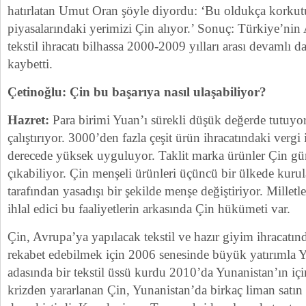
hatırlatan Umut Oran şöyle diyordu: ‘Bu oldukça korku
piyasalarındaki yerimizi Çin alıyor.’ Sonuç: Türkiye’nin
tekstil ihracatı bilhassa 2000-2009 yılları arası devamlı 
kaybetti.
Çetinoğlu: Çin bu başarıya nasıl ulaşabiliyor?
Hazret:
Para birimi Yuan’ı sürekli düşük değerde tutuyor, 
çalıştırıyor. 3000’den fazla çeşit ürün ihracatındaki vergi 
derecede yüksek uyguluyor. Taklit marka ürünler Çin gü
çıkabiliyor. Çin menşeli ürünleri üçüncü bir ülkede kurula
tarafından yasadışı bir şekilde menşe değiştiriyor. Milletl
ihlal edici bu faaliyetlerin arkasında Çin hükümeti var.
Çin, Avrupa’ya yapılacak tekstil ve hazır giyim ihracatın
rekabet edebilmek için 2006 senesinde büyük yatırımla Y
adasında bir tekstil üssü kurdu 2010’da Yunanistan’ın i
krizden yararlanan Çin, Yunanistan’da birkaç liman sat