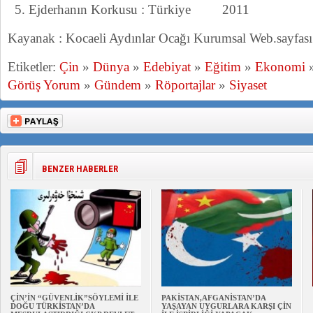
Ejderhanın Korkusu : Türkiye 2011
Kayanak : Kocaeli Aydınlar Ocağı Kurumsal Web.sayfas
Etiketler:
Çin
»
Dünya
»
Edebiyat
»
Eğitim
»
Ekonomi
Görüş Yorum
»
Gündem
»
Röportajlar
»
Siyaset
BENZER HABERLER
ÇİN’İN “GÜVENLİK”SÖYLEMİ İLE
PAKİSTAN,AFGANİSTAN’DA
DOĞU TÜRKİSTAN’DA
YAŞAYAN UYGURLARA KARŞI ÇİN