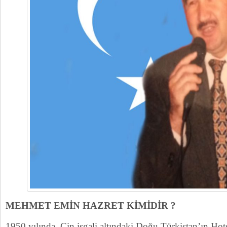
MEHMET EMİN HAZRET KİMİDİR ?
1950 yılında, Çin işgali altındaki Doğu Türkistan’ın Hot