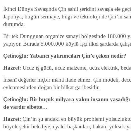
İkinci Dünya Savaşında Çin sahil şeridini savaşla ele geç
Japonya, bugün sermaye, bilgi ve teknoloji ile Çin’in sahi
durumda.
Bir tek Dungguan organize sanayi bölgesinde 180.000 y
yapıyor. Burada 5.000.000 köylü işçi ilkel şartlarda çalış
Çetinoğlu: Yabancı yatırımcıları Çin’e çeken nedir?
Hazret:
Ucuz iş gücü, ucuz malzeme, ucuz elektrik, beda
İnsanî değerler hiçbir mânâ ifade etmez. Çin modeli, decca
evlenmesinden doğan bir hilkat garibesidir.
Çetinoğlu: Bir buçuk milyara yakın insanın yaşadığı 
de vardır elbette…
Hazret:
Çin’in şu andaki en büyük problemi yolsuzluktu
büyük şehir belediye, eyalet başkanları, bakan, yüksek y