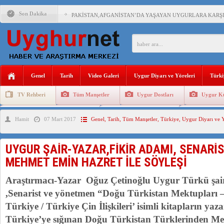
Son Dakika
PAKİSTAN,AFGANİSTAN’DA YAŞAYAN UYGURLARA KARŞI Ç
ANAHTAR PARTİ GENEL BAŞKANI AĞIRALİOĞLU : ÇİN’İN
ÇİN’İN DOĞU TÜRKİSTAN’DAKİ UYGULAMALARI SİSTEM
Genel
Tarih
Video Galeri
Uygur Diyarı ve Yöreleri
Türki
DİYANET AKADEMİSİ BAŞKANI DOÇ.DR.KAAN : DOĞU TÜR
TV Rehberi
Tüm Manşetler
Uygur Dostları
Uygur Kü
150 YILDIR KAYNAYAN YARAMIZ : ÇİN İŞGALİNDEKİ DO
Uygurlarda Düğün ve Cenaze
Uygur Geleneksel Tip
Uygur Gele
Hamit
07 Mart 2017
Genel
,
Tarih
,
Tüm Manşetler
,
Türkiye
,
Uygur Diyarı ve Y
ÇİN’İN UYGUR POLİTİKALARINI ÖVEN DİYANET AKADEM
MHP’DEN URUMÇİ KATLİAMI MESAJİ : 05.07.2009 URUM
UYGUR ŞAİR-YAZAR,FİKİR ADAMI, SENARİ
ÇİN’İN ANKARA BÜYÜKELÇİSİ JİANG’İN TRABZON ZİYAR
MEHMET EMİN HAZRET İLE SÖYLEŞİ
Araştırmacı-Yazar Oğuz Çetinoğlu Uygur Türkü şair
,Senarist ve yönetmen “Doğu Türkistan Mektupları
Türkiye / Türkiye Çin İlişkileri’ isimli kitapların y
Türkiye’ye sığınan Doğu Türkistan Türklerinden Me