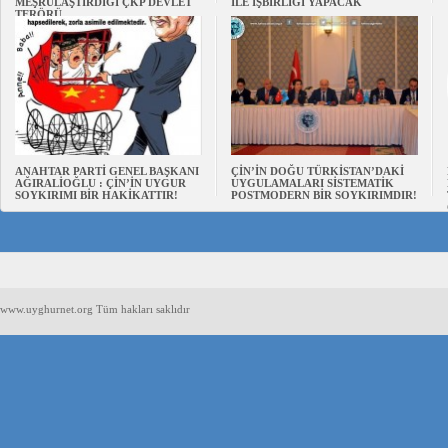
MEŞRULAŞTIRDIĞI ÇKP DEVLET
İLE İŞBİRLİĞİ YAPACAK
TERÖRÜ
ANAHTAR PARTİ GENEL BAŞKANI
ÇİN’İN DOĞU TÜRKİSTAN’DAKİ
AĞIRALİOĞLU : ÇİN’İN UYGUR
UYGULAMALARI SİSTEMATİK
SOYKIRIMI BİR HAKİKATTIR!
POSTMODERN BİR SOYKIRIMDIR!
www.uyghurnet.org Tüm hakları saklıdır