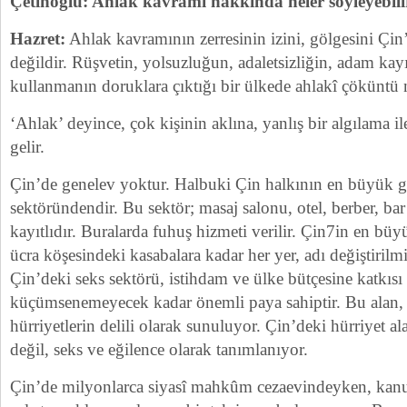
Çetinoğlu: Ahlak kavramı hakkında neler söyleyebili
Hazret:
Ahlak kavramının zerresinin izini, gölgesini Ç
değildir. Rüşvetin, yolsuzluğun, adaletsizliğin, adam kay
kullanmanın doruklara çıktığı bir ülkede ahlakî çöküntü na
‘Ahlak’ deyince, çok kişinin aklına, yanlış bir algılama ile
gelir.
Çin’de genelev yoktur. Halbuki Çin halkının en büyük ge
sektöründendir. Bu sektör; masaj salonu, otel, berber, bar 
kayıtlıdır. Buralarda fuhuş hizmeti verilir. Çin7in en bü
ücra köşesindeki kasabalara kadar her yer, adı değiştirilm
Çin’deki seks sektörü, istihdam ve ülke bütçesine katkıs
küçümsenemeyecek kadar önemli paya sahiptir. Bu alan, 
hürriyetlerin delili olarak sunuluyor. Çin’deki hürriyet a
değil, seks ve eğilence olarak tanımlanıyor.
Çin’de milyonlarca siyasî mahkûm cezaevindeyken, kanu