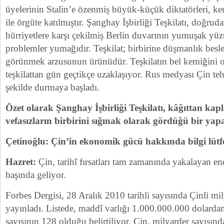
üyelerinin Stalin’e özenmiş büyük-küçük diktatörleri, k
ile örgüte katılmıştır. Şanghay İşbirliği Teşkilatı, doğru
hürriyetlere karşı çekilmiş Berlin duvarının yumuşak yüz
problemler yumağıdır. Teşkilat; birbirine düşmanlık besl
görünmek arzusunun ürünüdür. Teşkilatın bel kemiğini o
teşkilattan gün geçtikçe uzaklaşıyor. Rus medyası Çin teh
şekilde durmaya başladı.
Özet olarak Şanghay İşbirliği Teşkilatı, kâğıttan kap
vefasızların birbirini sığınak olarak gördüğü bir yapa
Çetinoğlu: Çin’in ekonomik gücü hakkında bilgi lütf
Hazret:
Çin, tarihî fırsatları tam zamanında yakalayan end
başında geliyor.
Forbes Dergisi, 28 Aralık 2010 tarihli sayısında Çinli mily
yayınladı. Listede, maddî varlığı 1.000.000.000 dolardan
sayısının 128 olduğu belirtiliyor. Çin, milyarder sayısı