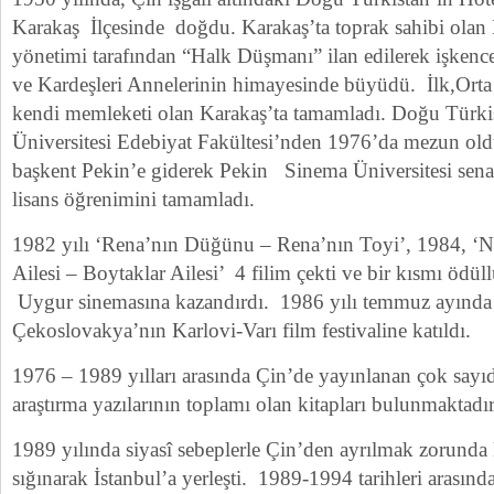
Karakaş İlçesinde doğdu. Karakaş’ta toprak sahibi olan 
yönetimi tarafından “Halk Düşmanı” ilan edilerek işkence
ve Kardeşleri Annelerinin himayesinde büyüdü. İlk,Orta
kendi memleketi olan Karakaş’ta tamamladı. Doğu Türki
Üniversitesi Edebiyat Fakültesi’nden 1976’da mezun ol
başkent Pekin’e giderek Pekin Sinema Üniversitesi se
lisans öğrenimini tamamladı.
1982 yılı ‘Rena’nın Düğünu – Rena’nın Toyi’, 1984, ‘Nu
Ailesi – Boytaklar Ailesi’ 4 filim çekti ve bir kısmı ödü
Uygur sinemasına kazandırdı. 1986 yılı temmuz ayında 
Çekoslovakya’nın Karlovi-Varı film festivaline katıldı.
1976 – 1989 yılları arasında Çin’de yayınlanan çok sayıd
araştırma yazılarının toplamı olan kitapları bulunmaktadır
1989 yılında siyasî sebeplerle Çin’den ayrılmak zorunda
sığınarak İstanbul’a yerleşti. 1989-1994 tarihleri arası