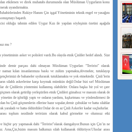
udan etkilenen ve direk muhatabı durumunda olan Müslüman Uygurların konu
merak uyandırmakta.
habirlerinden Rukiye Hanım Çin işgal Yönetiminin teknik engel ve yasağını
 konuşmayı başardı.
isi olduğu tahmin edilen Uygur Kızı ile yapılan söyleşinin özetini aşağıda
nuz mu ?
önetiminin asker ve polisleri vardı.Bu olayda etnik Çinliler hedef alındı. Size
elinde demir parçası dahi olmayan Müslüman Uygurları “Terörist” olarak
ve namaz kılan insanlarımıza baskı ve zulüm yapmakta,dövmekte, tutuklayıp
ençlerimizi de bahaneler uydurarak tutuklamakta ve yok etmektedir. Çinlı’lerin
nların silahlı askerlerine karşı koymak mümkün değil.Onlar bizi sırf Müslüman
r de Çinlilerin yöntemini kullanmış olabilirler. Onlara başka bir yol ve çare
çmen olarak getirilip yerleştirilen etnik Çinlileri günahsız ve masum olarak de
tim ile işbirliği yaptı ve onların yardımı, kışkırtması ve yönlendirmesi ile
lan bu Çinli göçmenlerin ellerine hazır sopalar,demir çubuklar ve hatta silahlar
rak yaraladı ve hatta öldürdüler.Onlar de en az Çinli Askerler kadar suçludurlar.
 arası toplum nezdinde terörizm olarak kabul görmekte ve olumsuz etki
ve hiçbir şey yapmasak dahi “Terörist”olarak damgalıyor.Bunun için Çin’in ne
z. Ama,Çin,bizim masum halkımızı silah kullanarak öldürüyor.Uluslar arası