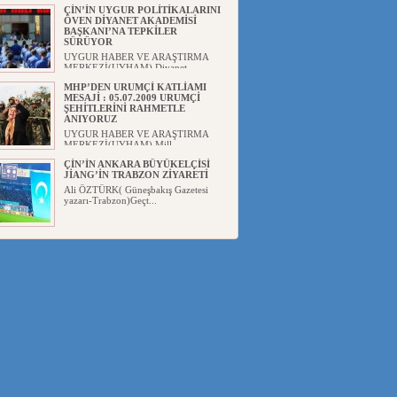
ÇİN’İN UYGUR POLİTİKALARINI
ÖVEN DİYANET AKADEMİSİ
BAŞKANI’NA TEPKİLER
SÜRÜYOR
UYGUR HABER VE ARAŞTIRMA
MERKEZİ(UYHAM) Diyanet
Akademis...
MHP’DEN URUMÇİ KATLİAMI
MESAJİ : 05.07.2009 URUMÇİ
ŞEHİTLERİNİ RAHMETLE
ANIYORUZ
UYGUR HABER VE ARAŞTIRMA
MERKEZİ(UYHAM) Mill...
ÇİN’İN ANKARA BÜYÜKELÇİSİ
JİANG’İN TRABZON ZİYARETİ
Ali ÖZTÜRK( Güneşbakış Gazetesi
yazarı-Trabzon)Geçt...
İŞGALCİ ÇİN’DEN “FETİHLER
SULTANI MEHMET”DİZİSİNE
GARİP SANSÜR VE HADSIZ İHTAR
Av. Oğuzhan ŞAHİN ÇİN'İN
TÜRKİYE'DE SANSÜR ARAYIŞI VE
...
SAADET PARTİSİ İLÇE BAŞKANI :
TEMMUZ AYI,DOĞU TÜRKİSTAN
İÇİN KATLİAM AYI DEĞİLDİR !
UYGUR HABER VE ARAŞTIRMA
MERKEZİ(UYHAM) Komünist
Çin'in...
İŞGALCİ ÇİN,DOĞU