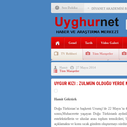
Son Dakika
DİYANET AKADEMİSİ B
150 YILDIR KAYNAYAN
ÇİN’İN UYGUR POLİTİ
MHP’DEN URUMÇİ KATL
Genel
Tarih
Video Galeri
ÇİN’İN ANKARA BÜYÜKE
TV Rehberi
Tüm Manşetler
İŞGALCİ ÇİN’DEN “FET
Uygurlarda Düğün ve Cenaze
Uygur 
Hamit
27 Mayıs 2014
SAADET PARTİSİ İLÇE 
Tüm Manşetler
İŞGALCİ ÇİN,DOĞU TÜ
UYGUR KIZI : ZULMÜN OLDUĞU YERDE 
AZİZANA KAŞGAR : IŞI
Hamit Göktürk
Doğu Türkistan’ın başkenti Urumçi’de 22 Mayıs’ta 43 
sonra,Muhacerette yaşayan Doğu Türkistanlı aydınlar
entelektüellerin ve uluslar arası toplum temsilcile
açıklamakta ve konu sıcak gündem oluşturmayı sürdü