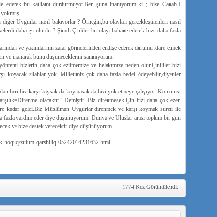
e ederek bu katliamı durdurmuyor.Ben şuna inanıyorum ki ; bize Canab-İ
n yokmuş.
diğer Uygurlar nasıl bakıyorlar ? Örneğin,bu olayları gerçekleştirenleri nasıl
selerdi daha iyi olurdu ? Şimdi Çinliler bu olayı bahane ederek bize daha fazla
klarından ve yakınılarının zarar görmelerinden endişe ederek durumu idare etmek
alben ve inanarak bunu düşüneceklerini sanmıyorum.
ntemi bizlerin daha çok ezilmemize ve helakımıze neden olur.Çinililer bizi
şı koyacak silahlar yok. Milletimiz çok daha fazla bedel ödeyebilir,diyenler
’dan beri biz karşı koysak da koymasak da bizi yok etmeye çalışıyor. Komünist
şılık=Direnme olacaktır.” Demiştir. Biz direnmesek Çin bizi daha çok ezer.
ere kadar geldi.Biz Müslüman Uygurlar direnmek ve karşı koymak sureti ile
ha fazla yardım eder diye düşünüyorum. Dünya ve Uluslar arası toplum bir gün
recek ve bize destek verecektir diye düşünüyorum.
lik-hoquq/zulum-qarshiliq-05242014231632.html
1774 Kez Görüntülendi.