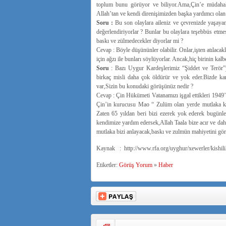
toplum bunu görüyor ve biliyor.Ama,Çin’e müdahal
Allah’tan ve kendi direnişimizden başka yardımcı ola
Soru :
Bu son olaylara aileniz ve çevrenizde yaşayan 
değerlendiriyorlar ? Bunlar bu olaylara teşebbüs etme
baskı ve zülmedecekler diyorlar mi ?
Cevap : Böyle düşününler olabilir. Onlar,işten atılaca
için ağzı ile bunları söylüyorlar. Ancak,hiç birinin k
Soru
: Bazı Uygur Kardeşlerimiz “Şiddet ve Terör”yö
birkaç misli daha çok öldürür ve yok eder.Bizde kar
var,Sizin bu konudaki görüşünüz nedir ?
Cevap : Çin Hükümeti Vatanamızı işgal ettikleri 1949
Çin’in kurucusu Mao “ Zulüm olan yerde mutlaka kar
Zaten 65 yıldan beri bizi ezerek yok ederek bugünl
kendimize yardım edersek,Allah Taala bize acır ve da
mutlaka bizi anlayacak,baskı ve zulmün mahiyetini gö
Kaynak : http://www.rfa.org/uyghur/xewerler/kishi
Etiketler:
Görüş Yorum
»
Haber