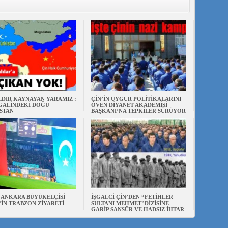
ILDIR KAYNAYAN YARAMIZ :
ÇİN’İN UYGUR POLİTİKALARINI
ŞGALİNDEKİ DOĞU
ÖVEN DİYANET AKADEMİSİ
STAN
BAŞKANI’NA TEPKİLER SÜRÜYOR
N ANKARA BÜYÜKELÇİSİ
İŞGALCİ ÇİN’DEN “FETİHLER
’İN TRABZON ZİYARETİ
SULTANI MEHMET”DİZİSİNE
GARİP SANSÜR VE HADSIZ İHTAR