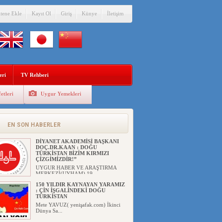
itene Ekle
Kayıt Ol
Giriş
Künye
İletişim
eri
TV Rehberi
etleri
Uygur Yemekleri
EN SON HABERLER
DİYANET AKADEMİSİ BAŞKANI
DOÇ.DR.KAAN : DOĞU
TÜRKİSTAN BİZİM KIRMIZI
ÇİZGİMİZDİR!”
UYGUR HABER VE ARAŞTIRMA
MERKEZİ(UYHAM) 19...
150 YILDIR KAYNAYAN YARAMIZ
: ÇİN İŞGALİNDEKİ DOĞU
TÜRKİSTAN
Mete YAVUZ( yenişafak.com) İkinci
Dünya Sa...