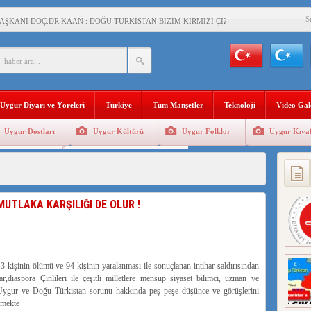
S
AŞKANI DOÇ.DR.KAAN : DOĞU TÜRKİSTAN BİZİM KIRMIZI ÇİZGİMİZDİR!”
 YARAMIZ : ÇİN İŞGALİNDEKİ DOĞU TÜRKİSTAN
KALARINI ÖVEN DİYANET AKADEMİSİ BAŞKANI’NA TEPKİLER SÜRÜYOR
İAMI MESAJİ : 05.07.2009 URUMÇİ ŞEHİTLERİNİ RAHMETLE ANIYORUZ
Uygur Diyarı ve Yöreleri
Türkiye
Tüm Manşetler
Teknoloji
Video Gal
LÇİSİ JİANG’İN TRABZON ZİYARETİ
Uygur Dostları
Uygur Kültürü
Uygur Folklor
Uygur Kıyaf
İHLER SULTANI MEHMET”DİZİSİNE GARİP SANSÜR VE HADSIZ İHTAR
Geleneksel Tip
Uygur Geleneksel Sporlar
BAŞKANI : TEMMUZ AYI,DOĞU TÜRKİSTAN İÇİN KATLİAM AYI DEĞİLDİR !
RKİSTAN’DA EN AZ 143 BİN UYGUR ÇOCUĞU AİLELERİNDEN KOPARDI
MUTLAKA KARŞILIĞI DE OLUR !
KLAR ALTINDA BİR VİTRİN Mİ, SUSTURULMUŞBER HAFİZA Mİ?
kişinin ölümü ve 94 kişinin yaralanması ile sonuçlanan intihar saldırısından
,diaspora Çinlileri ile çeşitli milletlere mensup siyaset bilimci, uzman ve
ri, Uygur ve Doğu Türkistan sorunu hakkında peş peşe düşünce ve görüşlerini
rmekte