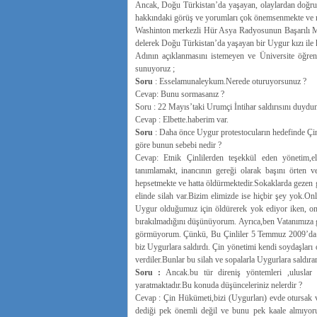
Ancak, Doğu Türkistan’da yaşayan, olaylardan doğr
hakkındaki görüş ve yorumları çok önemsenmekte ve 
Washinton merkezli Hür Asya Radyosunun Başarılı Mu
delerek Doğu Türkistan’da yaşayan bir Uygur kızı ile
Adının açıklanmasını istemeyen ve Üniversite öğrenc
sunuyoruz ;
Soru
: Esselamunaleykum.Nerede oturuyorsunuz ?
Cevap: Bunu sormasanız ?
Soru : 22 Mayıs’taki Urumçi İntihar saldırısını duydu
Cevap : Elbette.haberim var.
Soru
: Daha önce Uygur protestocuların hedefinde Çin y
göre bunun sebebi nedir ?
Cevap: Etnik Çinlilerden teşekkül eden yönetim,
tanımlamakt, inancının gereği olarak başını örten 
hepsetmekte ve hatta öldürmektedir.Sokaklarda gezen g
elinde silah var.Bizim elimizde ise hiçbir şey yok.O
Uygur olduğumuz için öldürerek yok ediyor iken, onla
bırakılmadığını düşünüyorum. Ayrıca,ben Vatanımıza gö
görmüyorum. Çünkü, Bu Çinliler 5 Temmuz 2009’da yöne
biz Uygurlara saldırdı. Çin yönetimi kendi soydaşları o
verdiler.Bunlar bu silah ve sopalarla Uygurlara saldıra
Soru :
Ancak.bu tür direniş yöntemleri ,uluslar
yaratmaktadır.Bu konuda düşünceleriniz nelerdir ?
Cevap : Çin Hükümeti,bizi (Uygurları) evde otursak 
dediği pek önemli değil ve bunu pek kaale almıyoru