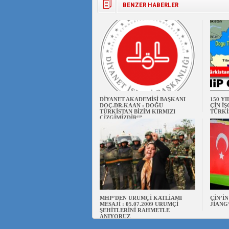
BENZER HABERLER
DİYANET AKADEMİSİ BAŞKANI
150 Y
DOÇ.DR.KAAN : DOĞU
ÇİN İ
TÜRKİSTAN BİZİM KIRMIZI
TÜRKİ
ÇİZGİMİZDİR!”
MHP’DEN URUMÇİ KATLİAMI
ÇİN’İ
MESAJİ : 05.07.2009 URUMÇİ
JİANG
ŞEHİTLERİNİ RAHMETLE
ANIYORUZ