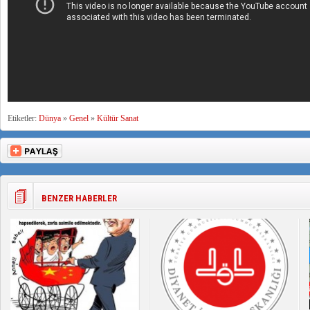
Etiketler:
Dünya
»
Genel
»
Kültür Sanat
BENZER HABERLER