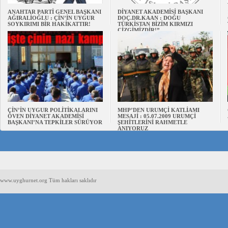
ANAHTAR PARTİ GENEL BAŞKANI
DİYANET AKADEMİSİ BAŞKANI
AĞIRALİOĞLU : ÇİN’İN UYGUR
DOÇ.DR.KAAN : DOĞU
SOYKIRIMI BİR HAKİKATTIR!
TÜRKİSTAN BİZİM KIRMIZI
ÇİZGİMİZDİR!”
ÇİN’İN UYGUR POLİTİKALARINI
MHP’DEN URUMÇİ KATLİAMI
ÖVEN DİYANET AKADEMİSİ
MESAJİ : 05.07.2009 URUMÇİ
BAŞKANI’NA TEPKİLER SÜRÜYOR
ŞEHİTLERİNİ RAHMETLE
ANIYORUZ
www.uyghurnet.org Tüm hakları saklıdır