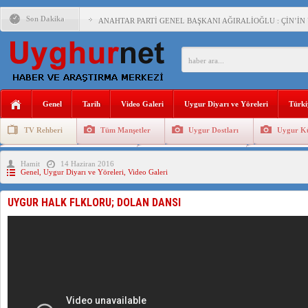
Son Dakika
ANAHTAR PARTİ GENEL BAŞKANI AĞIRALİOĞLU : ÇİN’İN
ÇİN’İN DOĞU TÜRKİSTAN’DAKİ UYGULAMALARI SİSTEM
DİYANET AKADEMİSİ BAŞKANI DOÇ.DR.KAAN : DOĞU TÜR
150 YILDIR KAYNAYAN YARAMIZ : ÇİN İŞGALİNDEKİ DO
Genel
Tarih
Video Galeri
Uygur Diyarı ve Yöreleri
Türki
ÇİN’İN UYGUR POLİTİKALARINI ÖVEN DİYANET AKADEM
TV Rehberi
Tüm Manşetler
Uygur Dostları
Uygur Kü
MHP’DEN URUMÇİ KATLİAMI MESAJİ : 05.07.2009 URUM
Uygurlarda Düğün ve Cenaze
Uygur Geleneksel Tip
Uygur Gele
Hamit
14 Haziran 2016
ÇİN’İN ANKARA BÜYÜKELÇİSİ JİANG’İN TRABZON ZİYAR
Genel
,
Uygur Diyarı ve Yöreleri
,
Video Galeri
İŞGALCİ ÇİN’DEN “FETİHLER SULTANI MEHMET”DİZİSİN
UYGUR HALK FLKLORU; DOLAN DANSI
SAADET PARTİSİ İLÇE BAŞKANI : TEMMUZ AYI,DOĞU TÜR
İŞGALCİ ÇİN,DOĞU TÜRKİSTAN’DA EN AZ 143 BİN UYGU