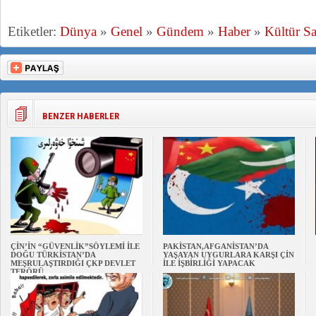
Etiketler:
Dünya
»
Genel
»
Gündem
»
Haber
»
Kültür Sa
BENZER HABERLER
ÇİN’İN “GÜVENLİK”SÖYLEMİ İLE
PAKİSTAN,AFGANİSTAN’DA
DOĞU TÜRKİSTAN’DA
YAŞAYAN UYGURLARA KARŞI ÇİN
MEŞRULAŞTIRDIĞI ÇKP DEVLET
İLE İŞBİRLİĞİ YAPACAK
TERÖRÜ