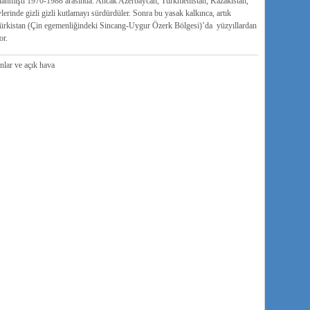
klanmıştı 1970-1988 arasında. Ancak Azerbaycan, Türkmenistan, Kazakistan,
lerinde gizli gizli kutlamayı sürdürdüler. Sonra bu yasak kalkınca, artık
ürkistan (Çin egemenliğindeki Sincang-Uygur Özerk Bölgesi)’da yüzyıllardan
or.