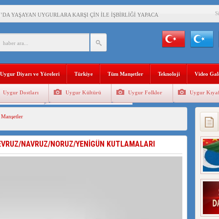
S
’DA YAŞAYAN UYGURLARA KARŞI ÇİN İLE İŞBİRLİĞİ YAPACAK
BAŞKANI AĞIRALİOĞLU : ÇİN’İN UYGUR SOYKIRIMI BİR HAKİKATTIR!
AN’DAKİ UYGULAMALARI SİSTEMATİK POSTMODERN BİR SOYKIRIMDIR!
Uygur Diyarı ve Yöreleri
Türkiye
Tüm Manşetler
Teknoloji
Video Gal
AŞKANI DOÇ.DR.KAAN : DOĞU TÜRKİSTAN BİZİM KIRMIZI ÇİZGİMİZDİR!”
Uygur Dostları
Uygur Kültürü
Uygur Folklor
Uygur Kıyaf
 YARAMIZ : ÇİN İŞGALİNDEKİ DOĞU TÜRKİSTAN
Geleneksel Tip
Uygur Geleneksel Sporlar
Manşetler
KALARINI ÖVEN DİYANET AKADEMİSİ BAŞKANI’NA TEPKİLER SÜRÜYOR
İAMI MESAJİ : 05.07.2009 URUMÇİ ŞEHİTLERİNİ RAHMETLE ANIYORUZ
EVRUZ/NAVRUZ/NORUZ/YENİGÜN KUTLAMALARI
LÇİSİ JİANG’İN TRABZON ZİYARETİ