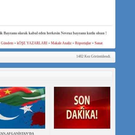
ik Bayramı olarak kabul eden herkesin Nevruz bayramı kutlu olsun !
»
Gündem
»
kÖŞE YAZARLARI
»
Makale Analiz
»
Röportajlar
»
Sanat
1482 Kez Görüntülendi.
TAN,AFGANİSTAN’DA