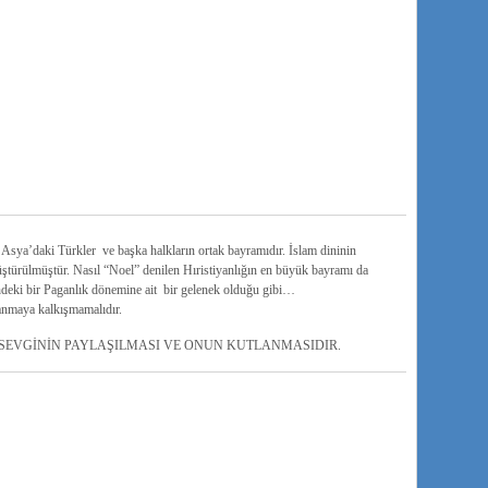
sya’daki Türkler ve başka halkların ortak bayramıdır. İslam dininin
ştürülmüştür. Nasıl “Noel” denilen Hıristiyanlığın en büyük bayramı da
ndeki bir Paganlık dönemine ait bir gelenek olduğu gibi…
anmaya kalkışmamalıdır.
 SEVGİNİN PAYLAŞILMASI VE ONUN KUTLANMASIDIR.