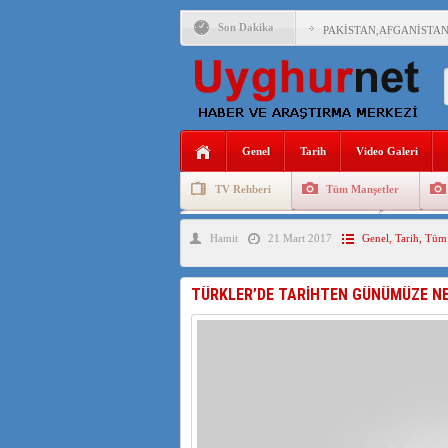
Son Dakika
PAKİSTAN,AFGANİSTAN
ANAHTAR PARTİ GENEL 
ÇİN’İN DOĞU TÜRKİST
Genel
Tarih
Video Galeri
DİYANET AKADEMİSİ B
TV Rehberi
Tüm Manşetler
150 YILDIR KAYNAYAN
Uygurlarda Düğün ve Cenaze
Uygur 
Hamit
21 Mart 2017
Genel
,
Tarih
,
Tüm 
ÇİN’İN UYGUR POLİTİ
MHP’DEN URUMÇİ KATL
TÜRKLER’DE TARİHTEN GÜNÜMÜZE N
ÇİN’İN ANKARA BÜYÜKE