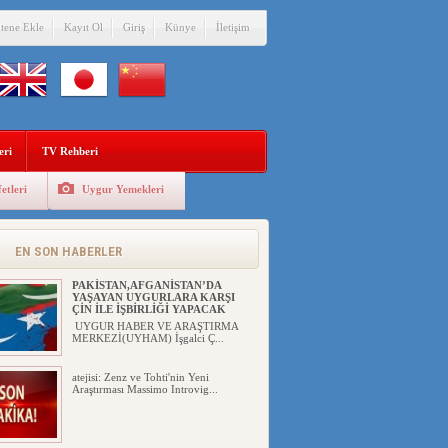
itene Ekle
Kayıt Ol
Giriş
Künye
İletişim
eri
TV Rehberi
etleri
Uygur Yemekleri
ÇİN’İN “GÜVENLİK”SÖYLEMİ İLE
DOĞU TÜRKİSTAN’DA
MEŞRULAŞTIRDIĞI ÇKP DEVLET
TERÖRÜ
EN SON HABERLER
YILMAZ ER(habernida.com) Çin
yönetimi 4 Ağustos 2...
PAKİSTAN,AFGANİSTAN’DA
YAŞAYAN UYGURLARA KARŞI
ÇİN İLE İŞBİRLİĞİ YAPACAK
UYGUR HABER VE ARAŞTIRMA
MERKEZİ(UYHAM) İşgalci Ç...
atejisi: Zenz ve Tohti'nin Yeni
Araştırması Massimo Introvig...