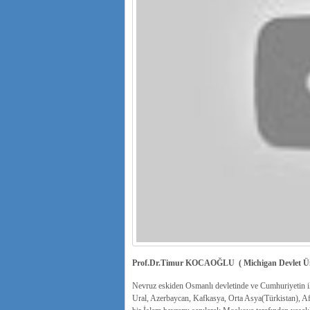
Prof.Dr.Timur KOCAOĞLU ( Michigan Devlet Ün
Nevruz eskiden Osmanlı devletinde ve Cumhuriyetin ilk 
Ural, Azerbaycan, Kafkasya, Orta Asya(Türkistan), Af