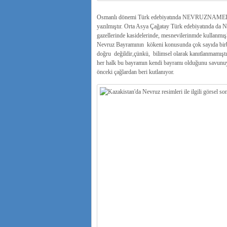
Osmanlı dönemi Türk edebiyatında NEVRUZNAMELER a
yazılmıştır. Orta Asya Çağatay Türk edebiyatında da 
gazellerinde kasidelerinde, mesnevilerinmde kullanmışl
Nevruz Bayramının kökeni konusunda çok sayıda birbiri
doğru değildir,çünkü, bilimsel olarak kanıtlanmamışt
her halk bu bayramın kendi bayramı olduğunu savunuy
önceki çağlardan beri kutlanıyor.