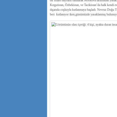
bir İslam bayramı sanılarak Moskova tarafından yasa
Kırgızistan, Özbekistan, ve Tacikistan’da halk kendi ev
dışarıda coşkuyla kutlanmaya başladı. Nevruz Doğu T
beri kutlanıyor iken,günümüzde yasaklanmış bulunuy