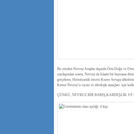
Bu yüzden Nevruz Araplar dışında Orta Doğu ve Orta A
yayılışından sonra, Nevruz da İslami bir bayrama dönü
gerçekten, Hıristiyanlık öncesi Kuzey Avrupa ülkeleri
Kimse Nevruz’u siyasi ve ideolojik amaçları için kull
ÇÜNKÜ, NEVRUZ BİR BARIŞ,KARDEŞLİK VE