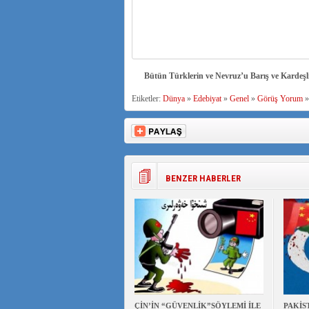
Bütün Türklerin ve Nevruz’u Barış ve Kardeşl
Etiketler:
Dünya
»
Edebiyat
»
Genel
»
Görüş Yorum
BENZER HABERLER
ÇİN’İN “GÜVENLİK”SÖYLEMİ İLE
PAKİS