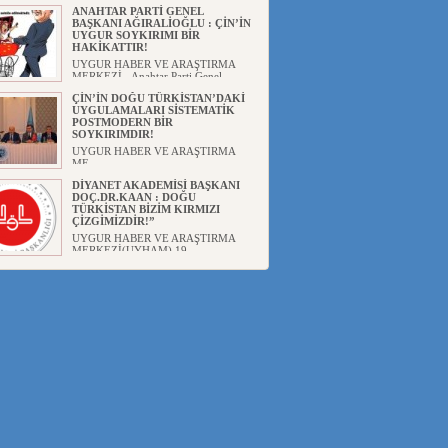
ANAHTAR PARTİ GENEL
BAŞKANI AĞIRALİOĞLU : ÇİN’İN
UYGUR SOYKIRIMI BİR
HAKİKATTIR!
UYGUR HABER VE ARAŞTIRMA
MERKEZİ Anahtar Parti Genel
Başka...
ÇİN’İN DOĞU TÜRKİSTAN’DAKİ
UYGULAMALARI SİSTEMATİK
POSTMODERN BİR
SOYKIRIMDIR!
UYGUR HABER VE ARAŞTIRMA
ME...
DİYANET AKADEMİSİ BAŞKANI
DOÇ.DR.KAAN : DOĞU
TÜRKİSTAN BİZİM KIRMIZI
ÇİZGİMİZDİR!”
UYGUR HABER VE ARAŞTIRMA
MERKEZİ(UYHAM) 19...
150 YILDIR KAYNAYAN YARAMIZ
: ÇİN İŞGALİNDEKİ DOĞU
TÜRKİSTAN
Mete YAVUZ( yenişafak.com) İkinci
Dünya Sa...
ÇİN’İN UYGUR POLİTİKALARINI
ÖVEN DİYANET AKADEMİSİ
BAŞKANI’NA TEPKİLER
SÜRÜYOR
UYGUR HABER VE ARAŞTIRMA
MERKEZİ(UYHAM) Diyanet
Akademis...
MHP’DEN URUMÇİ KATLİAMI