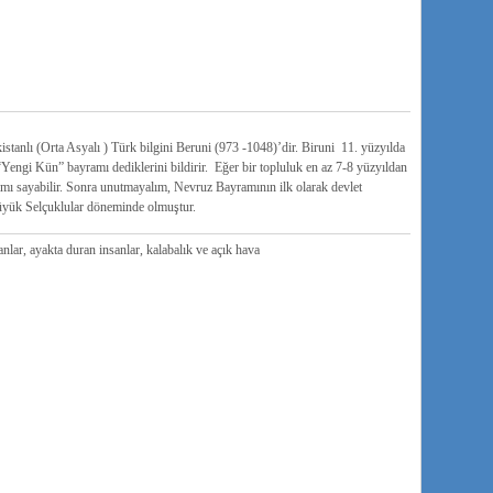
stanlı (Orta Asyalı ) Türk bilgini Beruni (973 -1048)’dir. Biruni 11. yüzyılda
engi Kün” bayramı dediklerini bildirir. Eğer bir topluluk en az 7-8 yüzyıldan
mı sayabilir. Sonra unutmayalım, Nevruz Bayramının ilk olarak devlet
Büyük Selçuklular döneminde olmuştur.