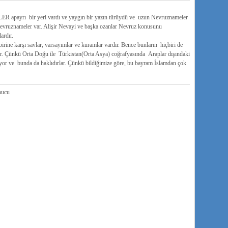
payrı bir yeri vardı ve yaygın bir yazın türüydü ve uzun Nevruznameler
Nevruznameler var. Alişir Nevayi ve başka ozanlar Nevruz konusunu
ardır.
ne karşı savlar, varsayımlar ve kuramlar vardır. Bence bunların hiçbiri de
ır. Çünkü Orta Doğu ile Türkistan(Orta Asya) coğrafyasında Araplar dışındaki
or ve bunda da haklıdırlar. Çünkü bildiğimize göre, bu bayram İslamdan çok