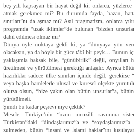
beş yılı kapsayan bir hayat değil ki; onlarca, yüzlerce
atmak gerekmez mi? Bu durumda fayda, bazan, hatt
sınırları”nı da aşmaz mı? Asıl pragmatizm, onlarca yıl
programda “uzak iklimler”de bulunan “bizden unsurlar
dahil edilmesi olmaz mı?
Dünya öyle noktaya geldi ki, ya “dünyaya yön vere
olacaksın, ya da böyle bir güce tâbî bir peyk… Bunun iç
yaklaşımla baksak bile, “günübirlik” değil, onyılları h
üretilmesi ve yürütülmesi gerektiği anlaşılır. Ayrıca bütün 
hazırlıklar sadece ülke sınırları içinde değil, gerekirse “
veya başka hamlelerle ulusal ve küresel ölçekte yürütü
olursa olsun, “bize yakın olan bütün unsurlar”a, bütün 
yürütülmeli.
Şimdi bu kadar peşrevi niye çektik?
Mesele, Türkiye’nin “uzun menzilli savunma sistem
Türkistan”daki “dindaşlarımız”a ve “soydaşlarımız”a 
zulmeden, bütün “insani ve İslami haklar”ını kısıtlaya