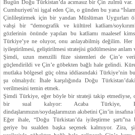
Bugün Doğu Türkistan’da acımasız bir Çin zulmü var.
Cumhuriyeti’ni işgal eden Çin, o günden bu yana “İslam
Çinlileştirmek için bir yandan Müslüman Uygurları ö
vahşi bir “demografik ve kültürel katliam/soykırı
gözlerinin önünde yapılan bu katliamı maalesef kim
Türkiye’ye ne oluyor, onu anlayabilmiş değilim. Her fır
iyileştirilmesi, geliştirilmesi stratejisi güdülmesine anla
Şimdi, uzun menzilli füze sistemleri de Çin’e veril
güçlendirildi ve Çin’e göbekten bağlı hale gelindi. Kür
mutlaka bölgesel güç olma iddiasındaki Türkiye’nin bu 
şu olmalıydı: İhale karşılığında Doğu Türkistan’dak
verilmesini temin etmek.
Şimdi Türkiye, eğer böyle bir strateji takip etmediyse,
bir sual kalıyor: Acaba Türkiye, Doğ
dindaşlarımızın/soydaşlarımızın akıbetini Çin’in insafına 
Eğer ihale, “Doğu Türkistan’da iyileştirme şartı”na 
geriye bu sualden başka seçenek kalmıyor. Zira, ş