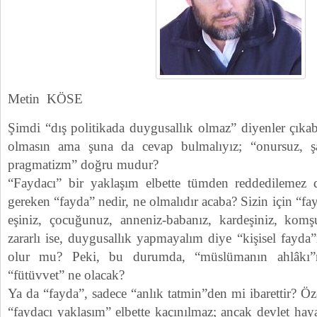
Metin KÖSE
Şimdi “dış politikada duygusallık olmaz” diyenler çıka
olmasın ama şuna da cevap bulmalıyız; “onursuz, şah
pragmatizm” doğru mudur?
“Faydacı” bir yaklaşım elbette tümden reddedilemez d
gereken “fayda” nedir, ne olmalıdır acaba? Sizin için “fay
eşiniz, çocuğunuz, anneniz-babanız, kardeşiniz, komşu
zararlı ise, duygusallık yapmayalım diye “kişisel fayd
olur mu? Peki, bu durumda, “müslümanın ahlâkı”
“fütüvvet” ne olacak?
Ya da “fayda”, sadece “anlık tatmin”den mi ibarettir? Öz
“faydacı yaklaşım” elbette kaçınılmaz; ancak devlet haya