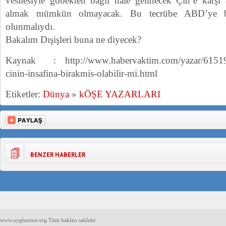
vesilesiyle göbekten bağlı hale gelinecek Çin’e karşı a
almak mümkün olmayacak. Bu tecrübe ABD’ye bağ
olunmalıydı.
Bakalım Dışişleri buna ne diyecek?
Kaynak : http://www.habervaktim.com/yazar/61519/t
cinin-insafina-birakmis-olabilir-mi.html
Etiketler:
Dünya
»
kÖŞE YAZARLARI
BENZER HABERLER
www.uyghurnet.org Tüm hakları saklıdır