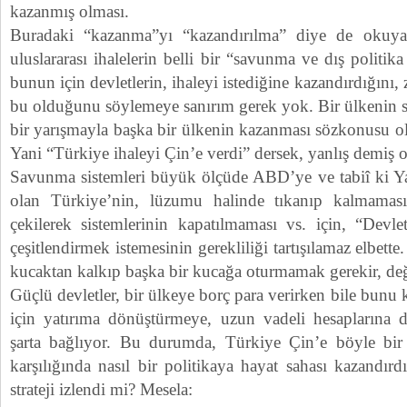
kazanmış olması.
Buradaki “kazanma”yı “kazandırılma” diye de okuyab
uluslararası ihalelerin belli bir “savunma ve dış politika s
bunun için devletlerin, ihaleyi istediğine kazandırdığını,
bu olduğunu söylemeye sanırım gerek yok. Bir ülkenin s
bir yarışmayla başka bir ülkenin kazanması sözkonusu o
Yani “Türkiye ihaleyi Çin’e verdi” dersek, yanlış demiş 
Savunma sistemleri büyük ölçüde ABD’ye ve tabiî ki Yah
olan Türkiye’nin, lüzumu halinde tıkanıp kalmaması
çekilerek sistemlerinin kapatılmaması vs. için, “Devle
çeşitlendirmek istemesinin gerekliliği tartışılamaz elbett
kucaktan kalkıp başka bir kucağa oturmamak gerekir, de
Güçlü devletler, bir ülkeye borç para verirken bile bunu k
için yatırıma dönüştürmeye, uzun vadeli hesaplarına d
şarta bağlıyor. Bu durumda, Türkiye Çin’e böyle bir 
karşılığında nasıl bir politikaya hayat sahası kazandır
strateji izlendi mi? Mesela: