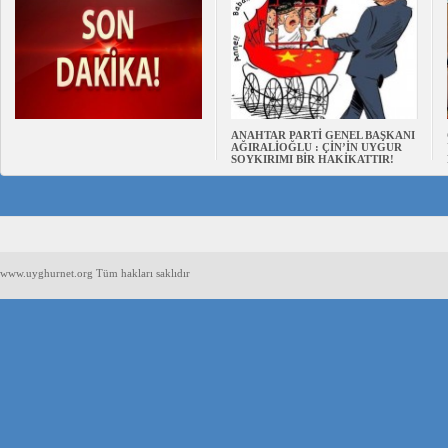
ANAHTAR PARTİ GENEL BAŞKANI
AĞIRALİOĞLU : ÇİN’İN UYGUR
SOYKIRIMI BİR HAKİKATTIR!
www.uyghurnet.org Tüm hakları saklıdır