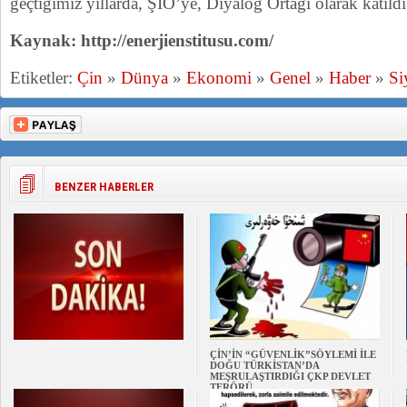
geçtiğimiz yıllarda, ŞİÖ’ye, Diyalog Ortağı olarak katıldı
Kaynak: http://enerjienstitusu.com/
Etiketler:
Çin
»
Dünya
»
Ekonomi
»
Genel
»
Haber
»
Si
BENZER HABERLER
ÇİN’İN “GÜVENLİK”SÖYLEMİ İLE
DOĞU TÜRKİSTAN’DA
MEŞRULAŞTIRDIĞI ÇKP DEVLET
TERÖRÜ