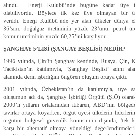
alındı. Enerji Kulubü’nde bugüne kadar üye ü
olabiliyordu. Böylece ilk kez üye olmayan bir ü
verildi. Enerji Kulübü’nde yer alan ülkeler dünya el
36’sını, doğalgaz üretiminin yüzde 23’ünü, petrol ür
kömür üretiminin yüzde 60,25’ini karşılıyor.
ŞANGHAY 5’LİSİ (ŞANGAY BEŞLİSİ) NEDİR?
1996 yılında, Çin’in Şanghay kentinde, Rusya, Çin, Ka
Tacikistan’ın katılımıyla, ‘Şanghay Beşlisi’ adını a
alanında derin işbirliğini öngören oluşum ortaya çıktı.
2001 yılında, Özbekistan’ın da katılımıyla, üye say
oluşumun adı da, Şanghay İşbirliği Örgütü (ŞİÖ) olarak 
2000’li yılların ortalarından itibaren, ABD’nin bölgede
tavırlar ortaya koyarken, örgüt üyesi ülkelerin liderlerin
örgütün bölgesel güvenlik konusunun dışında, ‘tek 
karşı bir alternatif olmaya yöneldiği değerlendirmeler