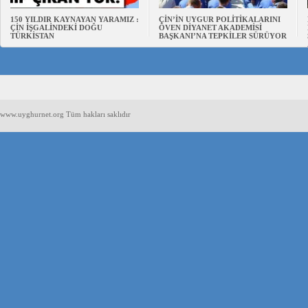
150 YILDIR KAYNAYAN YARAMIZ :
ÇİN’İN UYGUR POLİTİKALARINI
ÇİN İŞGALİNDEKİ DOĞU
ÖVEN DİYANET AKADEMİSİ
TÜRKİSTAN
BAŞKANI’NA TEPKİLER SÜRÜYOR
www.uyghurnet.org Tüm hakları saklıdır