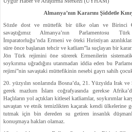
Uygur Haber ve Araştırma Merkezi (UYHAM)
Almanya’nın Kararını Şiddetle Kını
Sözde dost ve müttefik bir ülke olan ve Birinci C
savaştığımız Almanya’nın Parlamentosu Türk
İmparatorluğu’nda Ermeni ve öteki Hıristiyan azınlıklara
süre önce başlanan tehcir ve katliam”la suçlayan bir kara
Jön Türk rejimini öne sürerek Ermenilerin sistematik
soykırıma uğradığını utanmadan iddia eden bu Parlame
rejimi”nin savaştaki müttefikinin nesebi gayrı sahih çocu
20. yüzyılın sonlarında Bosna’da, 21. Yüzyılda Irak ve
gerek mazlum İslam coğrafyasında gerekse Afrika’d
Haçlıların yol açtıkları kitlesel katliamlar, soykırımlar ka
savaştan ve etnik temizlikten kaçarak kendi ülkelerine g
tutmak için bin dereden su getiren insanlık düşmanl
konuşmaya hakları olamaz.