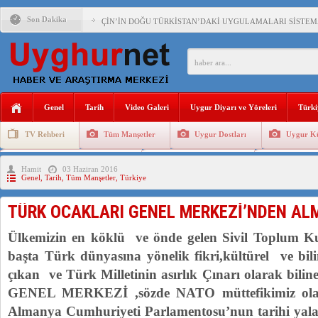
Son Dakika
ÇİN’İN DOĞU TÜRKİSTAN’DAKİ UYGULAMALARI SİSTEM
ÇİN’İN DOĞU TÜRKİSTAN’DAKİ UYGULAMALARI,SİSTEM
DİYANET AKADEMİSİ BAŞKANI DOÇ.DR.KAAN : DOĞU TÜR
150 YILDIR KAYNAYAN YARAMIZ : ÇİN İŞGALİNDEKİ DO
Genel
Tarih
Video Galeri
Uygur Diyarı ve Yöreleri
Türki
ÇİN’İN UYGUR POLİTİKALARINI ÖVEN DİYANET AKADEM
TV Rehberi
Tüm Manşetler
Uygur Dostları
Uygur Kü
MHP’DEN URUMÇİ KATLİAMI MESAJİ : 05.07.2009 URUM
Uygurlarda Düğün ve Cenaze
Uygur Geleneksel Tip
Uygur Gele
Hamit
03 Haziran 2016
ÇİN’İN ANKARA BÜYÜKELÇİSİ JİANG’İN TRABZON ZİYAR
Genel
,
Tarih
,
Tüm Manşetler
,
Türkiye
İŞGALCİ ÇİN’DEN “FETİHLER SULTANI MEHMET”DİZİSİN
TÜRK OCAKLARI GENEL MERKEZİ’NDEN AL
SAADET PARTİSİ İLÇE BAŞKANI : TEMMUZ AYI,DOĞU TÜR
Ülkemizin en köklü ve önde gelen Sivil Toplum K
İŞGALCİ ÇİN,DOĞU TÜRKİSTAN’DA EN AZ 143 BİN UYGU
başta Türk dünyasına yönelik fikri,kültürel ve bilim
çıkan ve Türk Milletinin asırlık Çınarı olarak 
GENEL MERKEZİ ,sözde NATO müttefikimiz olan
Almanya Cumhuriyeti Parlamentosu’nun tarihi yala