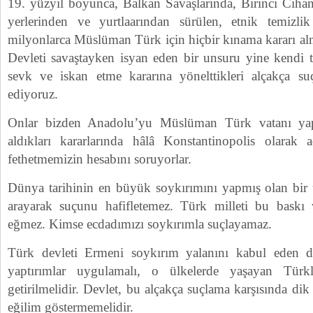
19. yüzyıl boyunca, Balkan Savaşlarında, Birinci Ciha
yerlerinden ve yurtlaarından sürülen, etnik temizl
milyonlarca Müslüman Türk için hiçbir kınama kararı al
Devleti savaştayken isyan eden bir unsuru yine kendi t
sevk ve iskan etme kararına yönelttikleri alçakça su
ediyoruz.
Onlar bizden Anadolu’yu Müslüman Türk vatanı ya
aldıkları kararlarında hâlâ Konstantinopolis olarak ad
fethetmemizin hesabını soruyorlar.
Dünya tarihinin en büyük soykırımını yapmış olan bir 
arayarak suçunu hafifletemez. Türk milleti bu baskı
eğmez. Kimse ecdadımızı soykırımla suçlayamaz.
Türk devleti Ermeni soykırım yalanını kabul eden dev
yaptırımlar uygulamalı, o ülkelerde yaşayan Türkl
getirilmelidir. Devlet, bu alçakça suçlama karşısında dik 
eğilim göstermemelidir.