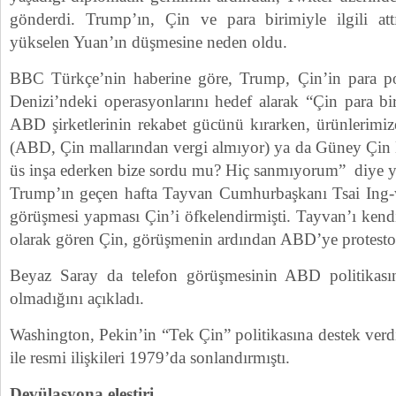
gönderdi. Trump’ın, Çin ve para birimiyle ilgili att
yükselen Yuan’ın düşmesine neden oldu.
BBC Türkçe’nin haberine göre, Trump, Çin’in para po
Denizi’ndeki operasyonlarını hedef alarak “Çin para bi
ABD şirketlerinin rekabet gücünü kırarken, ürünlerimi
(ABD, Çin mallarından vergi almıyor) ya da Güney Çin D
üs inşa ederken bize sordu mu? Hiç sanmıyorum” diye yaz
Trump’ın geçen hafta Tayvan Cumhurbaşkanı Tsai Ing-w
görüşmesi yapması Çin’i öfkelendirmişti. Tayvan’ı kendi 
olarak gören Çin, görüşmenin ardından ABD’ye protesto
Beyaz Saray da telefon görüşmesinin ABD politikasınd
olmadığını açıkladı.
Washington, Pekin’in “Tek Çin” politikasına destek verd
ile resmi ilişkileri 1979’da sonlandırmıştı.
Devülasyona eleştiri