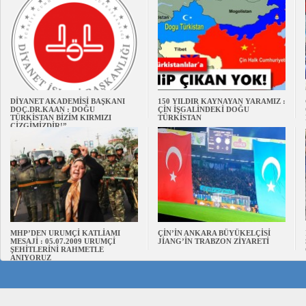
DİYANET AKADEMİSİ BAŞKANI
150 YILDIR KAYNAYAN YARAMIZ :
DOÇ.DR.KAAN : DOĞU
ÇİN İŞGALİNDEKİ DOĞU
TÜRKİSTAN BİZİM KIRMIZI
TÜRKİSTAN
ÇİZGİMİZDİR!”
MHP’DEN URUMÇİ KATLİAMI
ÇİN’İN ANKARA BÜYÜKELÇİSİ
MESAJİ : 05.07.2009 URUMÇİ
JİANG’İN TRABZON ZİYARETİ
ŞEHİTLERİNİ RAHMETLE
ANIYORUZ