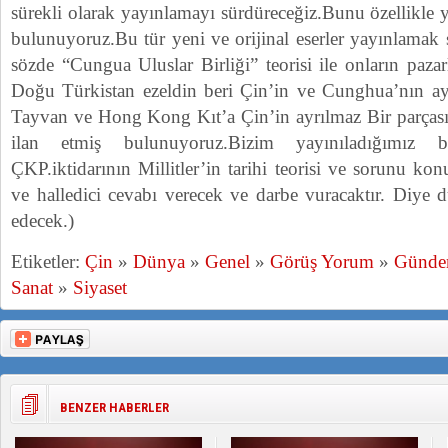
sürekli olarak yayınlamayı sürdüreceğiz.Bunu özellikle
bulunuyoruz.Bu tür yeni ve orijinal eserler yayınlamak s
sözde “Cungua Uluslar Birliği” teorisi ile onların pazar
Doğu Türkistan ezeldin beri Çin’in ve Cunghua’nın ayr
Tayvan ve Hong Kong Kıt’a Çin’in ayrılmaz Bir parçası” 
ilan etmiş bulunuyoruz.Bizim yayınıladığımız 
ÇKP.iktidarının Millitler’in tarihi teorisi ve sorunu ko
ve halledici cevabı verecek ve darbe vuracaktır. Diye
edecek.)
Etiketler:
Çin
»
Dünya
»
Genel
»
Görüş Yorum
»
Günd
Sanat
»
Siyaset
BENZER HABERLER