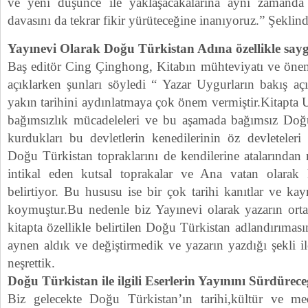
ve yeni düşünce ile yaklaşacakalarına aynı zamanda 
davasını da tekrar fikir yürüteceğine inanıyoruz.” Şeklin
Yayınevi Olarak Doğu Türkistan Adına özellikle saygı
Baş editör Cing Çinghong, Kitabın mühteviyatı ve önem
açıklarken şunları söyledi “ Yazar Uygurların bakış aç
yakın tarihini aydınlatmaya çok önem vermiştir.Kitapta U
bağımsızlık mücadeleleri ve bu aşamada bağımsız Doğu
kurdukları bu devletlerin kenedilerinin öz devleteler
Doğu Türkistan topraklarını de kendilerine atalarından 
intikal eden kutsal toprakalar ve Ana vatan olarak k
belirtiyor. Bu hususu ise bir çok tarihi kanıtlar ve kayn
koymuştur.Bu nedenle biz Yayınevi olarak yazarın ort
kitapta özellikle belirtilen Doğu Türkistan adlandırımas
aynen aldık ve değiştirmedik ve yazarın yazdığı şekli i
neşrettik.
Doğu Türkistan ile ilgili Eserlerin Yayınını Sürdürece
Biz gelecekte Doğu Türkistan’ın tarihi,kültür ve med