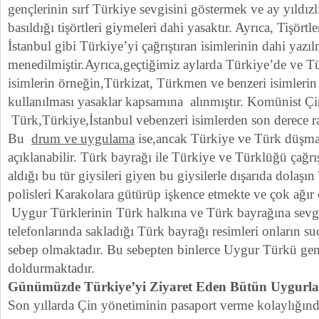
gençlerinin sırf Türkiye sevgisini göstermek ve ay yıldızl
basıldığı tişörtleri giymeleri dahi yasaktır. Ayrıca, Tişört
İstanbul gibi Türkiye’yi çağrıştıran isimlerinin dahi yazıl
menedilmiştir.Ayrıca,geçtiğimiz aylarda Türkiye’de ve Tü
isimlerin örneğin,Türkizat, Türkmen ve benzeri isimleri
kullanılması yasaklar kapsamına alınmıştır. Komünist Ç
Türk,Türkiye,İstanbul vebenzeri isimlerden son derece r
Bu
drum ve uygulama
ise,ancak Türkiye ve Türk düşmanl
açıklanabilir. Türk bayrağı ile Türkiye ve Türklüğü çağrış
aldığı bu tür giysileri giyen bu giysilerle dışarıda dolaşı
polisleri Karakolara gütürüp işkence etmekte ve çok ağır 
Uygur Türklerinin Türk halkına ve Türk bayrağına sevg
telefonlarında sakladığı Türk bayrağı resimleri onların 
sebep olmaktadır. Bu sebepten binlerce Uygur Türkü gen
doldurmaktadır.
Günümüzde Türkiye’yi Ziyaret Eden Bütün Uygurla
Son yıllarda Çin yönetiminin pasaport verme kolaylığınd