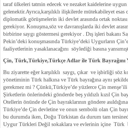
taraf ülkeleri tatmin edecek ve nezaket kaidelerine uygun
gelenektir.Ayrıca,karşılıklı ilişkilerde mütekabileyet esas 
diplomatik görüşmelerin iki devlet arasında ortak noktas
gerekiyor. Konuşma,söz ve davranışlarda iki devlet arası
birbirine saygı göstermesi gerekiyor . Dış işleri bakanı 
Pekin’deki konuşmasında Türkiye’deki Uygurların Çin’e 
faaliyetlerinin yasaklanacağını söylediği basına yansımışt
Çin, Türk,Türkiye,Türkçe Adlar ile Türk Bayrağını 
Bu ziyarette eğer karşılıklı saygı, çıkar ve işbirliği söz 
yönetiminin Türk halkına ve Türk bayrağına aynı şekilde
gerekmez mi ? Çünkü,Türkiye’de yüzlerce Çin menşe’ili 
Şirketlerin önlerindeki gönderde beş yıldızlı kızıl Çin ba
Otellerin önünde de Çin bayraklarının göndere asıldığına
Türkiye’de Çin devletine ve onun sembolü olan Çin bay
bu durumda iken, Doğu Türkistan da durum tam tersined
Uygur Türkleri Değil sokaklara ve evlerinin içine Tür