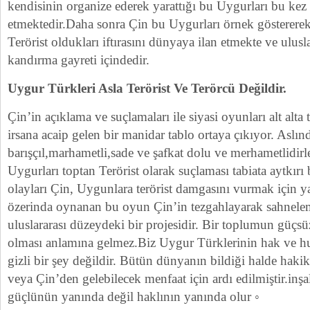
kendisinin organize ederek yarattığı bu Uygurları bu kez t
etmektedir.Daha sonra Çin bu Uygurları örnek gösterere
Terörist oldukları iftırasını dünyaya ilan etmekte ve ulus
kandırma gayreti içindedir.
Uygur Türkleri Asla Terörist Ve Terörcü Değildir.
Çin’in açıklama ve suçlamaları ile siyasi oyunları alt alta
irsana acaip gelen bir manidar tablo ortaya çıkıyor. Aslı
barışçıl,marhametli,sade ve şafkat dolu ve merhametlidirl
Uygurları toptan Terörist olarak suçlaması tabiata aytkır
olayları Çin, Uygunlara terörist damgasını vurmak için ya
özerinda oynanan bu oyun Çin’in tezgahlayarak sahnelem
uluslararası düzeydeki bir projesidir. Bir toplumun güçs
olması anlamına gelmez.Biz Uygur Türklerinin hak ve
gizli bir şey değildir. Bütün dünyanın bildiği halde haki
veya Çin’den gelebilecek menfaat için ardı edilmiştir.inş
güçlünün yanında değil haklının yanında olur ◦