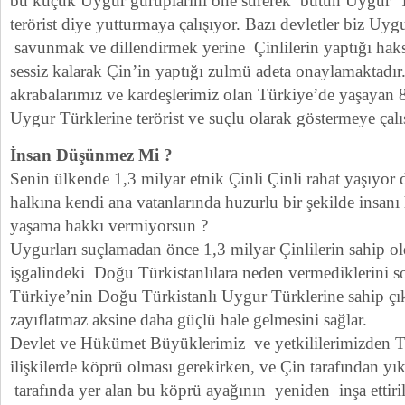
bu küçük Uygur guruplarını öne sürerek bütün Uygur 
terörist diye yutturmaya çalışıyor. Bazı devletler biz Uyg
savunmak ve dillendirmek yerine Çinlilerin yaptığı haksı
sessiz kalarak Çin’in yaptığı zulmü adeta onaylamaktadı
akrabalarımız ve kardeşlerimiz olan Türkiye’de yaşayan
Uygur Türklerine terörist ve suçlu olarak göstermeye çalı
İnsan Düşünmez Mi ?
Senin ülkende 1,3 milyar etnik Çinli Çinli rahat yaşıyo
halkına kendi ana vatanlarında huzurlu bir şekilde insanı
yaşama hakkı vermiyorsun ?
Uygurları suçlamadan önce 1,3 milyar Çinlilerin sahip o
işgalindeki Doğu Türkistanlılara neden vermediklerini s
Türkiye’nin Doğu Türkistanlı Uygur Türklerine sahip çı
zayıflatmaz aksine daha güçlü hale gelmesini sağlar.
Devlet ve Hükümet Büyüklerimiz ve yetkililerimizden Tü
ilişkilerde köprü olması gerekirken, ve Çin tarafından yı
tarafında yer alan bu köprü ayağının yeniden inşa ettiril