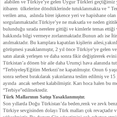
alabilen ve Türkiye’ye gelen Uygur Türkleri geçtiğimiz
itibaren ülkelerine döndüklerinde tutuklanmakta ve ” Ter
verilen ama, aslında birer işkence yeri ve hapishane olan
sorgulanmaktadır.Türkiye’ye ne maksatla ve neden gititik
bulunduğu sırada nerelere gittiği ve kimlerle temas ettiğ
hakkında bilgi vermeye zorlanmaktadır.Bunun adı ise İti
anılmaktadır. Bu kamplara kapatılan kişilerin ailesi,yakınla
görüşmesi yasaklanmıştır, 2 yıl önce Türkiye’ye gelen v
satın alarak yerleşen ve daha sonra fikir değiştirerek evi
Türkistan’a dönen bir aile daha Urumçi hava alanında tu
“Terbiyeleş/Eğitim Merkezi’ne kapatılmıştır. Onun 6 yaşı
sonra serbest bırakılarak yakınlarına teslim edilmiş ve 15
ayında ancak serbest kalabilmiştir. Karı hoca halen bu m
“Terbiye”edilmektedir.
Türk Mallarının Satışı Yasaklanmıştır.
Son yıllarda Doğu Türkistan’da beden,renk ve zevk benze
Türkiye sevgisinden dolayı Türk malları çok revaçtadır 