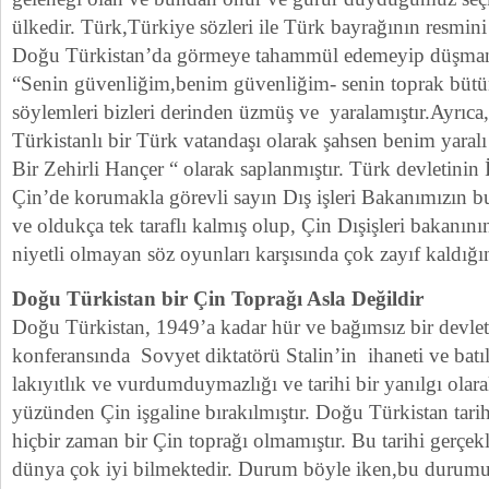
ülkedir. Türk,Türkiye sözleri ile Türk bayrağının resmini 
Doğu Türkistan’da görmeye tahammül edemeyip düşman 
“Senin güvenliğim,benim güvenliğim- senin toprak büt
söylemleri bizleri derinden üzmüş ve yaralamıştır.Ayrıc
Türkistanlı bir Türk vatandaşı olarak şahsen benim yara
Bir Zehirli Hançer “ olarak saplanmıştır. Türk devletinin
Çin’de korumakla görevli sayın Dış işleri Bakanımızın 
ve oldukça tek taraflı kalmış olup, Çin Dışişleri bakanını
niyetli olmayan söz oyunları karşısında çok zayıf kaldı
Doğu Türkistan bir Çin Toprağı Asla Değildir
Doğu Türkistan, 1949’a kadar hür ve bağımsız bir devlet
konferansında Sovyet diktatörü Stalin’in ihaneti ve batı
lakıyıtlık ve vurdumduymazlığı ve tarihi bir yanılgı olara
yüzünden Çin işgaline bırakılmıştır. Doğu Türkistan tarih
hiçbir zaman bir Çin toprağı olmamıştır. Bu tarihi gerçek
dünya çok iyi bilmektedir. Durum böyle iken,bu durumu s