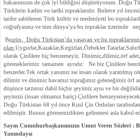
bakanımızın de çok iyi bildiğini düşünüyorum. Doğu Tür
Türklerin kadim ve tarihi topraklarıdır. Bnlerce yıl ön
tarihe sabitlenen Türk kültür ve medeniyeti bu topraklar
coğrafyasına ve tüm dünya’ya bu topraklar üzerinde ne
B
ugün, Doğu Türkistan’da yaşayan ve bu topraklarının 
olan
Uygurlar,Kazaklar,Kırgizlan,Özbekler.Tatarlar,Salur
olarak Çinlilere hiç benzemeyiz. Dinimiz,dilimiz,örf adet
göreneklerimiz tamamen ayrıdır. Ne biz Çinlilere benziy
benzerler.Tek ortak yanımız ise insan olarak yaratılmış o
dilimiz ve dinimiz havamız toprağımız geleneğimiz örf a
düşünce tarzımız dahil hiçbir şeyimiz aynı ve bir değilidir
şeyimizi (insan olmamız hariç) Çinlilere benzeyemeyecek 
Doğu Türkistan 68 yıl önce Kızıl Çin Orduları tarafından
edilmiştir. Bunun görmemizlikten gelinmesi asla kabul e
Sayın Cumuhurbaşkanımızın Umut Veren Sözleri : 
Yanındayız