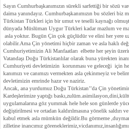
Sayın Cumhurbaşkanımızın sürekli sarfettiği bir sözü var
daima yanındayız. Cumhurbaşkanımızın bu sözleri biz
Türkistan Türkleri için bir umut ve teselli kaynağı olm
dünyada Müslüman Uygur Türkleri kadar mazlum ve mağ
asla yoktur. Bugün Çin çok güçlüdür ve elini her yere u
olabilir.Ama Çin yönetimi hiçbir zaman ve asla haklı deği
Cumhuriyetimizin Ali Manfaatları elbette her şeyin üzeri
Vatandaşı Doğu Türkistanlılar olarak buna yürekten inan
Cumhuriyeti devletimizin korunması ve geleceği için he
kanımızı ve canımızı vermekten asla çekinmeyiz ve belim
devletimizin emrinde hazır ve naziriz.
Ancak, ana yurdumuz Doğu Türkistan’’da Çin yönetim
Kardeşlerimize yaptığı baskı,zulüm.asimilasyon,dini,kült
uygulamalarına göz yummak hele hele son günlerde yüc
değiştirilmesi ve ortadan kaldırılmasına yönelik saldırı 
kabul etmek asla mümkün değildir.Bu görmeme ,duymama
zilletine inancımız göreneklerimiz,vicdanımız,insanlığım