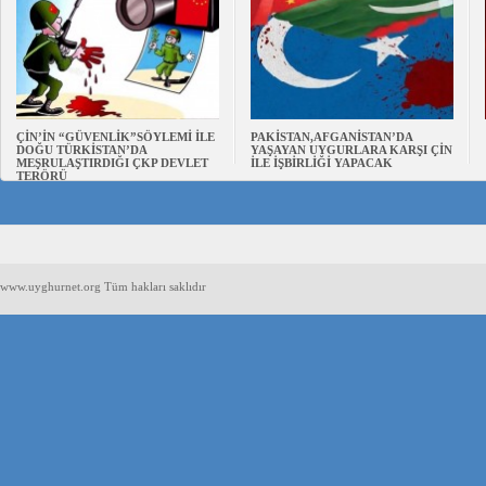
ÇİN’İN “GÜVENLİK”SÖYLEMİ İLE
PAKİSTAN,AFGANİSTAN’DA
DOĞU TÜRKİSTAN’DA
YAŞAYAN UYGURLARA KARŞI ÇİN
MEŞRULAŞTIRDIĞI ÇKP DEVLET
İLE İŞBİRLİĞİ YAPACAK
TERÖRÜ
www.uyghurnet.org Tüm hakları saklıdır