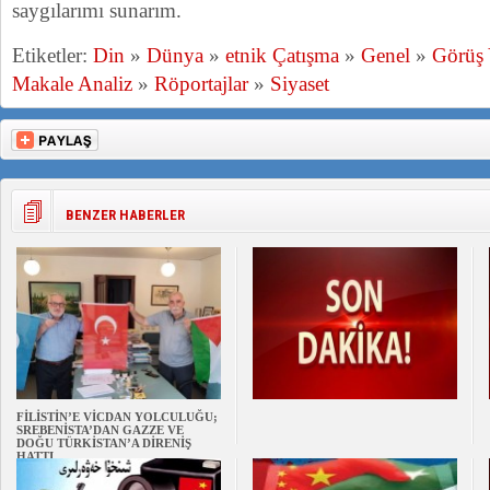
saygılarımı sunarım.
Etiketler:
Din
»
Dünya
»
etnik Çatışma
»
Genel
»
Görüş
Makale Analiz
»
Röportajlar
»
Siyaset
BENZER HABERLER
FİLİSTİN’E VİCDAN YOLCULUĞU;
SREBENİSTA’DAN GAZZE VE
DOĞU TÜRKİSTAN’A DİRENİŞ
HATTI