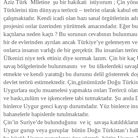
Aziz Türk Mlletine şu bir hakikati istiyorum ; Çin yöne
Türklerini tüm dünyaya terörcü – terörist olarak kabul ett
çalışmaktadır. Kendi icadi olan bazı sanal örgütlerinin a
projesini onlar üzerinden yürütmek amacındadır. Eğer bu
kaçtılarsa neden kaçtı ? Bu sorunun cevabının bulunmas
bir de evlerinden ayrılan ancak Türkiye’ye gelemeyen v
onlarca insanın varlığı de bir gerçektir. Bu insanları terö
Ülkenizi niye terk ettiniz diye sormak lazım. Çin bir ka
savaş bölgelerinde bulunmasını ve bu ülkelerdeki savaşlar
etmekte ve kendi yarattığı bu durumu delil göstererek d
devlet terörü estirmektedir. Çin,günümüzde Doğu Türki
Uygurlara suçlu muamelesi yapmakta onları Terörcü olar
ve baskı,zulüm ve işkencelere tabi tutmaktadır. Şu anda
binlerce Uygur genci kayıp durumdadır. Yüz binlerce insa
bahanelerle hapislerde tutulmaktadır.
Çin’in Suriye’de bulunduğunu ve iç savaşa katıldıklarını 
Uygur gurup veya guruplar bütün Doğu Türkistan’ı halkı