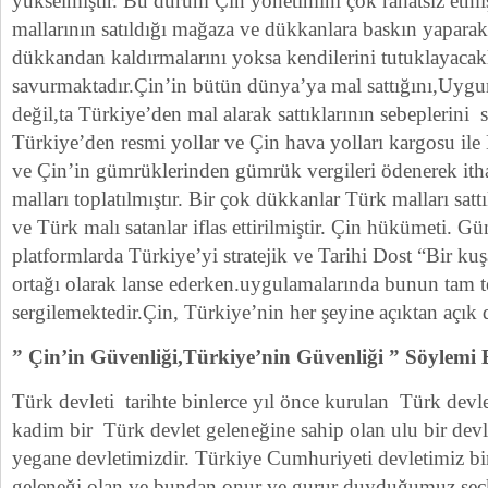
yükselmiştir. Bu durum Çin yönetimini çok rahatsız etmiş
mallarının satıldığı mağaza ve dükkanlara baskın yaparak
dükkandan kaldırmalarını yoksa kendilerini tutuklayacakl
savurmaktadır.Çin’in bütün dünya’ya mal sattığını,Uygurl
değil,ta Türkiye’den mal alarak sattıklarının sebeplerini 
Türkiye’den resmi yollar ve Çin hava yolları kargosu ile
ve Çin’in gümrüklerinden gümrük vergileri ödenerek ith
malları toplatılmıştır. Bir çok dükkanlar Türk malları sat
ve Türk malı satanlar iflas ettirilmiştir. Çin hükümeti. 
platformlarda Türkiye’yi stratejik ve Tarihi Dost “Bir ku
ortağı olarak lanse ederken.uygulamalarında bunun tam te
sergilemektedir.Çin, Türkiye’nin her şeyine açıktan açık
” Çin’in Güvenliği,Türkiye’nin Güvenliği ” Söylemi
Türk devleti tarihte binlerce yıl önce kurulan Türk devle
kadim bir Türk devlet geleneğine sahip olan ulu bir devle
yegane devletimizdir. Türkiye Cumhuriyeti devletimiz bin
geleneği olan ve bundan onur ve gurur duyduğumuz seçki