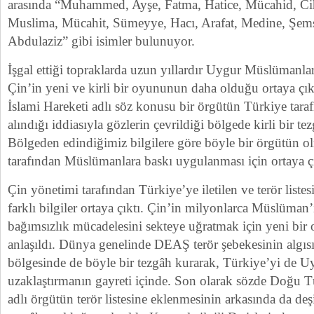
arasında “Muhammed, Ayşe, Fatma, Hatice, Mücahid, Cih
Muslima, Mücahit, Sümeyye, Hacı, Arafat, Medine, Şems
Abdulaziz” gibi isimler bulunuyor.
İşgal ettiği topraklarda uzun yıllardır Uygur Müslümanla
Çin’in yeni ve kirli bir oyununun daha olduğu ortaya çı
İslami Hareketi adlı söz konusu bir örgütün Türkiye tarafı
alındığı iddiasıyla gözlerin çevrildiği bölgede kirli bir te
Bölgeden edindiğimiz bilgilere göre böyle bir örgütün o
tarafından Müslümanlara baskı uygulanması için ortaya çı
Çin yönetimi tarafından Türkiye’ye iletilen ve terör listesi
farklı bilgiler ortaya çıktı. Çin’in milyonlarca Müslüman
bağımsızlık mücadelesini sekteye uğratmak için yeni bir 
anlaşıldı. Dünya genelinde DEAŞ terör şebekesinin algı
bölgesinde de böyle bir tezgâh kurarak, Türkiye’yi de
uzaklaştırmanın gayreti içinde. Son olarak sözde Doğu Tü
adlı örgütün terör listesine eklenmesinin arkasında da deşi