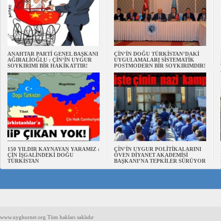
ANAHTAR PARTİ GENEL BAŞKANI
ÇİN’İN DOĞU TÜRKİSTAN’DAKİ
AĞIRALİOĞLU : ÇİN’İN UYGUR
UYGULAMALARI SİSTEMATİK
SOYKIRIMI BİR HAKİKATTIR!
POSTMODERN BİR SOYKIRIMDIR!
150 YILDIR KAYNAYAN YARAMIZ :
ÇİN’İN UYGUR POLİTİKALARINI
ÇİN İŞGALİNDEKİ DOĞU
ÖVEN DİYANET AKADEMİSİ
TÜRKİSTAN
BAŞKANI’NA TEPKİLER SÜRÜYOR
www.uyghurnet.org Tüm hakları saklıdır