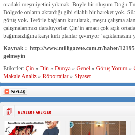
oradaki meşruiyetini yıkmak. Böyle bir oluşum Doğu Tür
Bölgede onların aktardığı gibi silahlı bir hareket yok. Si
görüş yok. Terörle bağlantı kurularak, meşru çalışma alan
çalışmalarımızı daraltıyorlar. Çin’in amacı çok açık orta
bağımsızlığına karşı kirli planlar çeviriyor” açıklamasını y
Kaynak : http://www.milligazete.com.tr/haber/1219
gelmeyin
Etiketler:
Çin
»
Din
»
Dünya
»
Genel
»
Görüş Yorum
»
Makale Analiz
»
Röportajlar
»
Siyaset
BENZER HABERLER