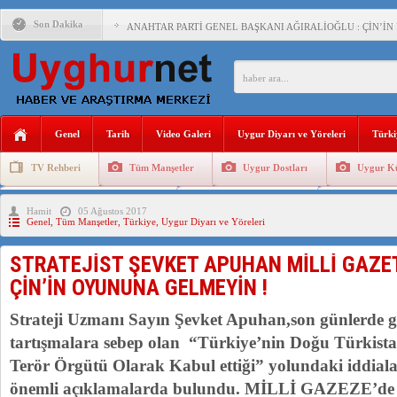
Son Dakika
ANAHTAR PARTİ GENEL BAŞKANI AĞIRALİOĞLU : ÇİN’İN
ÇİN’İN DOĞU TÜRKİSTAN’DAKİ UYGULAMALARI SİSTEM
DİYANET AKADEMİSİ BAŞKANI DOÇ.DR.KAAN : DOĞU TÜR
150 YILDIR KAYNAYAN YARAMIZ : ÇİN İŞGALİNDEKİ DO
Genel
Tarih
Video Galeri
Uygur Diyarı ve Yöreleri
Türki
ÇİN’İN UYGUR POLİTİKALARINI ÖVEN DİYANET AKADEM
TV Rehberi
Tüm Manşetler
Uygur Dostları
Uygur Kü
MHP’DEN URUMÇİ KATLİAMI MESAJİ : 05.07.2009 URUM
Uygurlarda Düğün ve Cenaze
Uygur Geleneksel Tip
Uygur Gele
Hamit
05 Ağustos 2017
ÇİN’İN ANKARA BÜYÜKELÇİSİ JİANG’İN TRABZON ZİYAR
Genel
,
Tüm Manşetler
,
Türkiye
,
Uygur Diyarı ve Yöreleri
İŞGALCİ ÇİN’DEN “FETİHLER SULTANI MEHMET”DİZİSİN
STRATEJİST ŞEVKET APUHAN MİLLİ GAZET
SAADET PARTİSİ İLÇE BAŞKANI : TEMMUZ AYI,DOĞU TÜR
ÇİN’İN OYUNUNA GELMEYİN !
İŞGALCİ ÇİN,DOĞU TÜRKİSTAN’DA EN AZ 143 BİN UYGU
Strateji Uzmanı Sayın Şevket Apuhan,son günlerde g
tartışmalara sebep olan “Türkiye’nin Doğu Türkista
Terör Örgütü Olarak Kabul ettiği” yolundaki iddiala
önemli açıklamalarda bulundu. MİLLİ GAZEZE’de