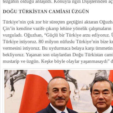
tezgâhın olduğu anlaşıldı. Konuyla ilgili Dışişlerinden a
DOĞU TÜRKİSTAN CAMİASI ÜZGÜN
Türkiye’nin çok zor bir süreçten geçtiğini aktaran Oğu
Çin’in kendine vazife çıkarıp lehine yönelik çalışmaların t
vurguladı. Oğuzhan, “Güçlü bir Türkiye arzu ediyoruz.
Türkiye istiyoruz. 80 milyon nüfuslu Türkiye’nin bize k
vermesini istiyoruz. Bu uydurmaca belaya karşı ümmetin b
bekliyoruz. Yaşanan son olaylardan Doğu Türkistan camia
mustarip ve üzgün. Keşke böyle olaylar yaşanmasaydı” d