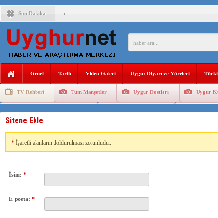
Son Dakika
ÇİN’İN “GÜVENLİK”SÖYLEMİ İLE DOĞU TÜRKİSTAN’DA 
PAKİSTAN,AFGANİSTAN’DA YAŞAYAN UYGURLARA KARŞI Ç
Genel
Tarih
Video Galeri
Uygur Diyarı ve Yöreleri
Türki
ANAHTAR PARTİ GENEL BAŞKANI AĞIRALİOĞLU : ÇİN’İN
TV Rehberi
Tüm Manşetler
Uygur Dostları
Uygur Kü
ÇİN’İN DOĞU TÜRKİSTAN’DAKİ UYGULAMALARI SİSTEM
Uygurlarda Düğün ve Cenaze
Uygur Geleneksel Tip
Uygur Gele
DİYANET AKADEMİSİ BAŞKANI DOÇ.DR.KAAN : DOĞU TÜR
Sitene Ekle
150 YILDIR KAYNAYAN YARAMIZ : ÇİN İŞGALİNDEKİ DO
*
İşaretli alanların doldurulması zorunludur.
ÇİN’İN UYGUR POLİTİKALARINI ÖVEN DİYANET AKADEM
MHP’DEN URUMÇİ KATLİAMI MESAJİ : 05.07.2009 URUM
İsim:
*
E-posta:
*