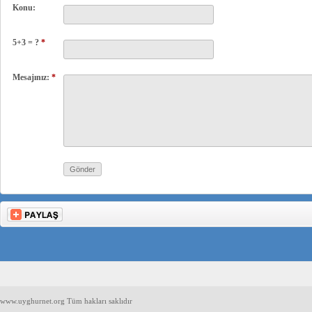
Konu:
5+3 = ?
*
Mesajınız:
*
www.uyghurnet.org Tüm hakları saklıdır