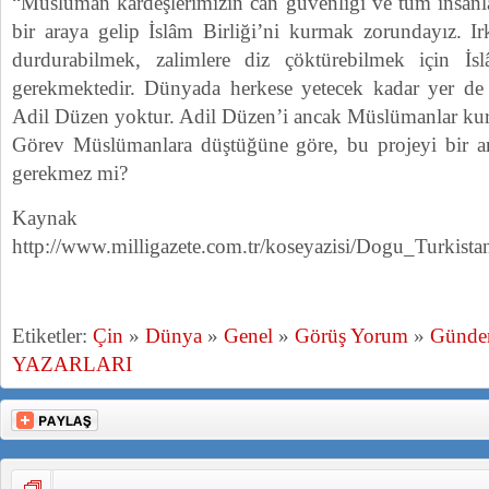
“Müslüman kardeşlerimizin can güvenliği ve tüm insanla
bir araya gelip İslâm Birliği’ni kurmak zorundayız. Ir
durdurabilmek, zalimlere diz çöktürebilmek için İs
gerekmektedir. Dünyada herkese yetecek kadar yer de 
Adil Düzen yoktur. Adil Düzen’i ancak Müslümanlar kura
Görev Müslümanlara düştüğüne göre, bu projeyi bir an
gerekmez mi?
Kayna
http://www.milligazete.com.tr/koseyazisi/Dogu_Tur
Etiketler:
Çin
»
Dünya
»
Genel
»
Görüş Yorum
»
Günd
YAZARLARI