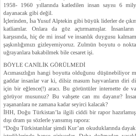
1958- 1960 yıllarında katledilen insan sayısı 6 m
dayanacak gibi değil.
İçlerinden, İsa Yusuf Alptekin gibi büyük liderler de çı
katliamlar. Onlara da göz açtırmamışlar. İnsanların
karşısında, hiç de mi insaf ve insanlık duygusu kalmam
şaşkınlığımızı gizleyemiyoruz. Zulmün boyutu o nokta
uğrayanlara bakabilmek bile cesaret işi.
BÖYLE CANİLİK GÖRÜLMEDİ
Acımasızlığın hangi boyutta olduğunu düşünebiliyor m
gaddar insanlar var ki, dilsiz masum hayvanların diri di
için bir eğlence(!) aracı. Bu görüntüler internette de 
görüyor musunuz? Bu vahşete can mı dayanır? İnsan
yaşananlara ne zamana kadar seyirci kalacak?
İHH, Doğu Türkistan’la ilgili ciddi bir rapor hazırlamı
dışı dram şu sözlerle yansımış rapora:
“Doğu Türkistanlılar şimdi Kur’an okuduklarında daya
istediklerinde hapse giriyorlar. Daha doğmadan yasakla