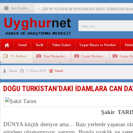
Son Dakika
ÇİN’İN “GÜVENLİK”SÖYLEMİ İLE DOĞU TÜRKİSTAN’DA 
PAKİSTAN,AFGANİSTAN’DA YAŞAYAN UYGURLARA KARŞI Ç
ANAHTAR PARTİ GENEL BAŞKANI AĞIRALİOĞLU : ÇİN’İN
Genel
Tarih
Video Galeri
Uygur Diyarı ve Yöreleri
Türki
ÇİN’İN DOĞU TÜRKİSTAN’DAKİ UYGULAMALARI SİSTEM
TV Rehberi
Tüm Manşetler
Uygur Dostları
Uygur Kü
DİYANET AKADEMİSİ BAŞKANI DOÇ.DR.KAAN : DOĞU TÜR
Uygurlarda Düğün ve Cenaze
Uygur Geleneksel Tip
Uygur Gele
Hamit
17 Ekim 2014
Genel
150 YILDIR KAYNAYAN YARAMIZ : ÇİN İŞGALİNDEKİ DO
ÇİN’İN UYGUR POLİTİKALARINI ÖVEN DİYANET AKADEM
DOĞU TÜRKİSTAN’DAKİ İDAMLARA CAN DAY
MHP’DEN URUMÇİ KATLİAMI MESAJİ : 05.07.2009 URUM
ÇİN’İN ANKARA BÜYÜKELÇİSİ JİANG’İN TRABZON ZİYAR
Şakir TARI
DÜNYA küçük deniyor ama… Bazı yerlerde yaşanan ola
gündem oluşturmuyor, sanırım. Bunda uzaklık ve yetersi