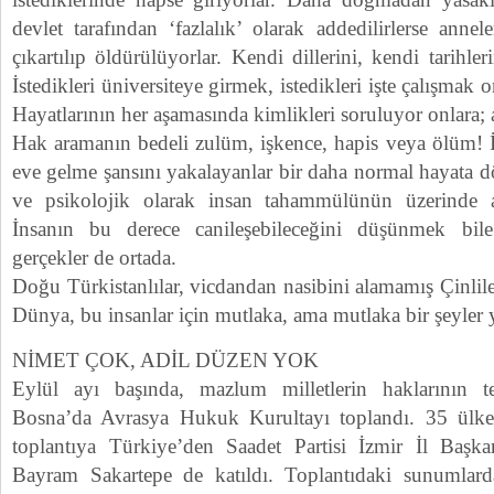
devlet tarafından ‘fazlalık’ olarak addedilirlerse annel
çıkartılıp öldürülüyorlar. Kendi dillerini, kendi tarihl
İstedikleri üniversiteye girmek, istedikleri işte çalışmak 
Hayatlarının her aşamasında kimlikleri soruluyor onlara; a
Hak aramanın bedeli zulüm, işkence, hapis veya ölüm! İ
eve gelme şansını yakalayanlar bir daha normal hayata 
ve psikolojik olarak insan tahammülünün üzerinde ac
İnsanın bu derece canileşebileceğini düşünmek bil
gerçekler de ortada.
Doğu Türkistanlılar, vicdandan nasibini alamamış Çinlile
Dünya, bu insanlar için mutlaka, ama mutlaka bir şeyler 
NİMET ÇOK, ADİL DÜZEN YOK
Eylül ayı başında, mazlum milletlerin haklarının t
Bosna’da Avrasya Hukuk Kurultayı toplandı. 35 ülked
toplantıya Türkiye’den Saadet Partisi İzmir İl Başk
Bayram Sakartepe de katıldı. Toplantıdaki sunumlarda