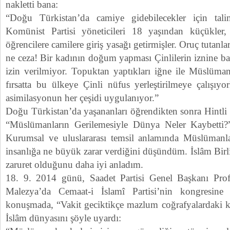
nakletti bana:
“Doğu Türkistan’da camiye gidebilecekler için tali
Komünist Partisi yöneticileri 18 yaşından küçükler
öğrencilere camilere giriş yasağı getirmişler. Oruç tutanl
ne ceza! Bir kadının doğum yapması Çinlilerin iznine ba
izin verilmiyor. Topuktan yaptıkları iğne ile Müslümanla
fırsatta bu ülkeye Çinli nüfus yerleştirilmeye çalışıyo
asimilasyonun her çeşidi uygulanıyor.”
Doğu Türkistan’da yaşananları öğrendikten sonra Hintli
“Müslümanların Gerilemesiyle Dünya Neler Kaybetti?” 
Kurumsal ve uluslararası temsil anlamında Müslümanla
insanlığa ne büyük zarar verdiğini düşündüm. İslâm Birl
zaruret olduğunu daha iyi anladım.
18. 9. 2014 günü, Saadet Partisi Genel Başkanı Pro
Malezya’da Cemaat-i İslamî Partisi’nin kongresine 
konuşmada, “Vakit geciktikçe mazlum coğrafyalardaki ka
İslâm dünyasını şöyle uyardı: