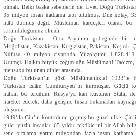
olmalı. Belki başka sebeplerin de. Evet, Doğu Türkista
35 milyon insan katliama tabi tutulmuş. Dile kolay, 3
hâlâ durmuş değil. Müslüman kardeşleri olarak bu i
sorumluluğumuz olmalı.
Doğu Türkistan… Orta Asya’nın göbeğinde bir ül
Moğolistan, Kazakistan, Kırgızistan, Pakistan, Keşmir, Çi
Nüfusu 40 milyon civarında. Yüzölçümü 1.828.418 k
Urumçi. Halkın büyük çoğunluğu Müslüman! Taoizm, B
mensubu bulunan dinler arasında.
Doğu Türkistan’ın gözü Müslümanlıkta! 1933’te 
Türkistan İslâm Cumhuriyeti”ni kurmuşlar. Güçlü 
halkın bu tercihini. Rusya’ya kan kusturan Stalin ile 
hareket ederek, daha gelişme fırsatı bulamadan kayna
oluşumu.
1949’da Çin’in kontrolüne geçmiş bu güzel ülke. Çin’in
güler yüzlü insanlar. 65 yıldır çektiklerini bir Allah bil
sene ortalama yarım milyondan fazla insan katliama