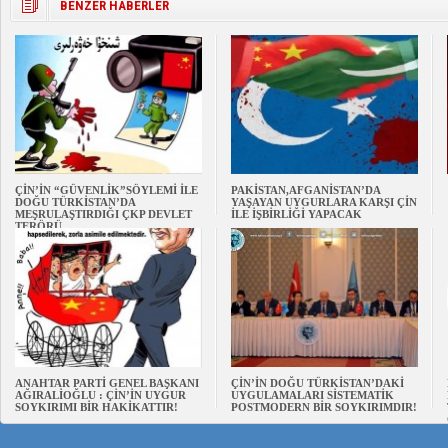
BENZER HABERLER
ÇİN’İN “GÜVENLİK”SÖYLEMİ İLE
PAKİSTAN,AFGANİSTAN’DA
DOĞU TÜRKİSTAN’DA
YAŞAYAN UYGURLARA KARŞI ÇİN
MEŞRULAŞTIRDIĞI ÇKP DEVLET
İLE İŞBİRLİĞİ YAPACAK
TERÖRÜ
ANAHTAR PARTİ GENEL BAŞKANI
ÇİN’İN DOĞU TÜRKİSTAN’DAKİ
AĞIRALİOĞLU : ÇİN’İN UYGUR
UYGULAMALARI SİSTEMATİK
SOYKIRIMI BİR HAKİKATTIR!
POSTMODERN BİR SOYKIRIMDIR!