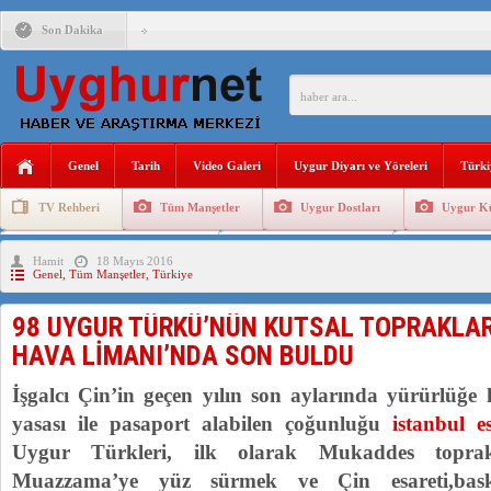
Son Dakika
ÇİN’İN “GÜVENLİK”SÖYLEMİ İLE DOĞU TÜRKİSTAN’DA 
PAKİSTAN,AFGANİSTAN’DA YAŞAYAN UYGURLARA KARŞI Ç
Genel
Tarih
Video Galeri
Uygur Diyarı ve Yöreleri
Türki
ANAHTAR PARTİ GENEL BAŞKANI AĞIRALİOĞLU : ÇİN’İN
TV Rehberi
Tüm Manşetler
Uygur Dostları
Uygur Kü
ÇİN’İN DOĞU TÜRKİSTAN’DAKİ UYGULAMALARI SİSTEM
Uygurlarda Düğün ve Cenaze
Uygur Geleneksel Tip
Uygur Gele
Hamit
18 Mayıs 2016
DİYANET AKADEMİSİ BAŞKANI DOÇ.DR.KAAN : DOĞU TÜR
Genel
,
Tüm Manşetler
,
Türkiye
150 YILDIR KAYNAYAN YARAMIZ : ÇİN İŞGALİNDEKİ DO
98 UYGUR TÜRKÜ’NÜN KUTSAL TOPRAKLA
ÇİN’İN UYGUR POLİTİKALARINI ÖVEN DİYANET AKADEM
HAVA LİMANI’NDA SON BULDU
MHP’DEN URUMÇİ KATLİAMI MESAJİ : 05.07.2009 URUM
İşgalcı Çin’in geçen yılın son aylarında yürürlüğ
yasası ile pasaport alabilen çoğunluğu
istanbul e
Uygur Türkleri, ilk olarak Mukaddes toprak
Muazzama’ye yüz sürmek ve Çin esareti,bask