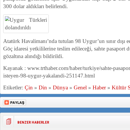
300 dolar aldıkları belirlendi.
Atatürk Havalimanı’nda tutulan 98 Uygur’un sınır dışı e
Göç idaresi yetkililerine teslim edileceği, sahte pasaport 
gözaltına alındığı bildirildi.
Kayanak : www.trthaber.com/haber/turkiye/sahte-pasapo
isteyen-98-uygur-yakalandi-251147.html
Etiketler:
Çin
»
Din
»
Dünya
»
Genel
»
Haber
»
Kültür 
BENZER HABERLER