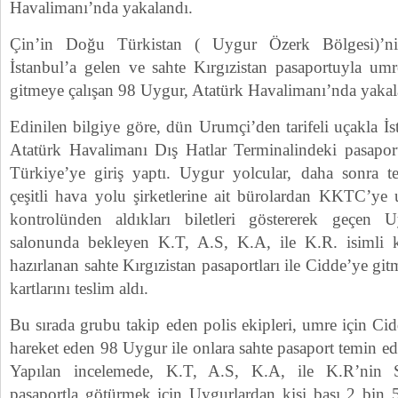
Havalimanı’nda yakalandı.
Çin’in Doğu Türkistan ( Uygur Özerk Bölgesi)’ni
İstanbul’a gelen ve sahte Kırgızistan pasaportuyla umr
gitmeye çalışan 98 Uygur, Atatürk Havalimanı’nda yakal
Edinilen bilgiye göre, dün Urumçi’den tarifeli uçakla İ
Atatürk Havalimanı Dış Hatlar Terminalindeki pasaport
Türkiye’ye giriş yaptı. Uygur yolcular, daha sonra te
çeşitli hava yolu şirketlerine ait bürolardan KKTC’ye u
kontrolünden aldıkları biletleri göstererek geçen Uy
salonunda bekleyen K.T, A.S, K.A, ile K.R. isimli k
hazırlanan sahte Kırgızistan pasaportları ile Cidde’ye git
kartlarını teslim aldı.
Bu sırada grubu takip eden polis ekipleri, umre için C
hareket eden 98 Uygur ile onlara sahte pasaport temin ede
Yapılan incelemede, K.T, A.S, K.A, ile K.R’nin S
pasaportla götürmek için Uygurlardan kişi başı 2 bin 50