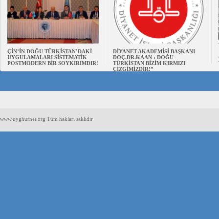
ÇİN’İN DOĞU TÜRKİSTAN’DAKİ
DİYANET AKADEMİSİ BAŞKANI
UYGULAMALARI SİSTEMATİK
DOÇ.DR.KAAN : DOĞU
POSTMODERN BİR SOYKIRIMDIR!
TÜRKİSTAN BİZİM KIRMIZI
ÇİZGİMİZDİR!”
www.uyghurnet.org Tüm hakları saklıdır