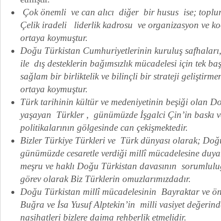
Çok önemli ve can alıcı diğer bir husus ise; toplu
Çelik iradeli liderlik kadrosu ve organizasyon ve k
ortaya koymuştur.
Doğu Türkistan Cumhuriyetlerinin kuruluş safhaları,
ile dış desteklerin bağımsızlık mücadelesi için tek ba
sağlam bir birliktelik ve bilinçli bir strateji geliştirm
ortaya koymuştur.
Türk tarihinin kültür ve medeniyetinin beşiği olan 
yaşayan Türkler , günümüzde İşgalci Çin’in baskı v
politikalarının gölgesinde can çekişmektedir.
Bizler Türkiye Türkleri ve Türk dünyası olarak; Doğ
günümüzde cesaretle verdiği millî mücadelesine duy
meşru ve haklı Doğu Türkistan davasının sorumluluğu
görev olarak Biz Türklerin omuzlarımızdadır.
Doğu Türkistan millî mücadelesinin Bayraktar ve 
Buğra ve İsa Yusuf Alptekin’in milli vasiyet değerinde
nasihatleri bizlere daima rehberlik etmelidir.