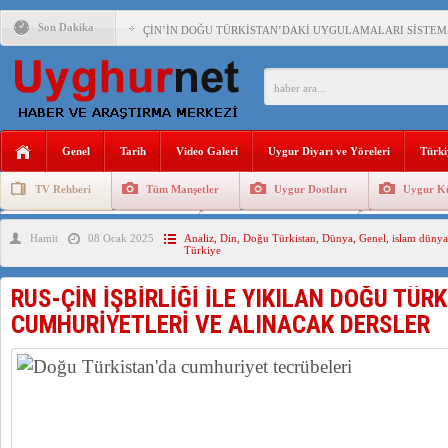
Son Dakika
ÇİN’İN DOĞU TÜRKİSTAN’DAKİ UYGULAMALARI SİSTEM
DİYANET AKADEMİSİ BAŞKANI DOÇ.DR.KAAN : DOĞU TÜR
150 YILDIR KAYNAYAN YARAMIZ : ÇİN İŞGALİNDEKİ DO
ÇİN’İN UYGUR POLİTİKALARINI ÖVEN DİYANET AKADEM
Genel
Tarih
Video Galeri
Uygur Diyarı ve Yöreleri
Türki
MHP’DEN URUMÇİ KATLİAMI MESAJİ : 05.07.2009 URUM
TV Rehberi
Tüm Manşetler
Uygur Dostları
Uygur Kü
ÇİN’İN ANKARA BÜYÜKELÇİSİ JİANG’İN TRABZON ZİYAR
Uygurlarda Düğün ve Cenaze
Uygur Geleneksel Tip
Uygur Gele
Hamit
08 Ocak 2025
Analiz
,
Din
,
Doğu Türkistan
,
Dünya
,
Genel
,
islam dünya
İŞGALCİ ÇİN’DEN “FETİHLER SULTANI MEHMET”DİZİSİN
Türkiye
RUS-ÇİN İŞBİRLİĞİ İLE YIKILAN DOĞU TÜR
CUMHURİYETLERİ VE ALINACAK DERSLER