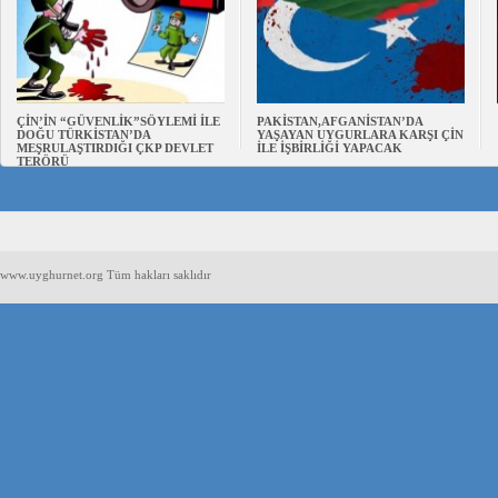
ÇİN’İN “GÜVENLİK”SÖYLEMİ İLE
PAKİSTAN,AFGANİSTAN’DA
DOĞU TÜRKİSTAN’DA
YAŞAYAN UYGURLARA KARŞI ÇİN
MEŞRULAŞTIRDIĞI ÇKP DEVLET
İLE İŞBİRLİĞİ YAPACAK
TERÖRÜ
www.uyghurnet.org Tüm hakları saklıdır