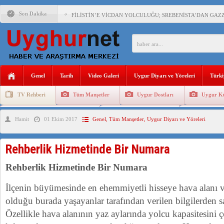
Son Dakika
FİLİSTİN’E VİCDAN YOLCULUĞU; SREBENİSTA’DAN GAZZ
ÇİN’İN “GÜVENLİK”SÖYLEMİ İLE DOĞU TÜRKİSTAN’DA 
Genel
Tarih
Video Galeri
Uygur Diyarı ve Yöreleri
Türki
PAKİSTAN,AFGANİSTAN’DA YAŞAYAN UYGURLARA KARŞI Ç
TV Rehberi
Tüm Manşetler
Uygur Dostları
Uygur Kü
Uygurlarda Düğün ve Cenaze
Uygur Geleneksel Tip
Uygur Gele
Hamit
01 Ekim 2017
Genel
,
Tüm Manşetler
,
Uygur Diyarı ve Yöreleri
ANAHTAR PARTİ GENEL BAŞKANI AĞIRALİOĞLU : ÇİN’İN
ÇİN’İN DOĞU TÜRKİSTAN’DAKİ UYGULAMALARI SİSTEM
Rehberlik Hizmetinde Bir Numara
DİYANET AKADEMİSİ BAŞKANI DOÇ.DR.KAAN : DOĞU TÜR
Rehberlik Hizmetinde Bir Numara
150 YILDIR KAYNAYAN YARAMIZ : ÇİN İŞGALİNDEKİ DO
İlçenin büyümesinde en ehemmiyetli hisseye hava alanı ve
olduğu burada yaşayanlar tarafından verilen bilgilerden sa
Özellikle hava alanının yaz aylarında yolcu kapasitesini 