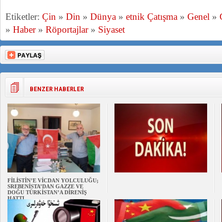
Etiketler:
Çin
»
Din
»
Dünya
»
etnik Çatışma
»
Genel
»
»
Haber
»
Röportajlar
»
Siyaset
BENZER HABERLER
FİLİSTİN’E VİCDAN YOLCULUĞU;
SREBENİSTA’DAN GAZZE VE
DOĞU TÜRKİSTAN’A DİRENİŞ
HATTI