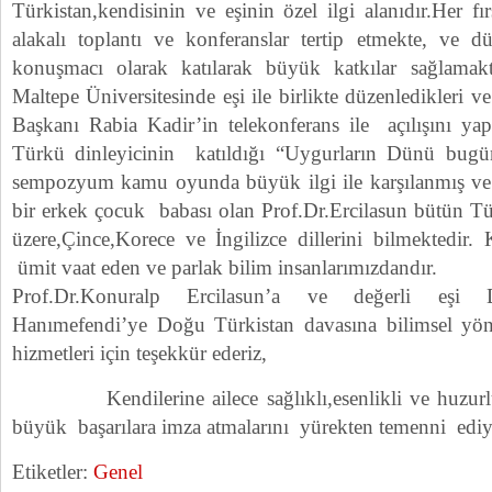
Türkistan,kendisinin ve eşinin özel ilgi alanıdır.Her fı
alakalı toplantı ve konferanslar tertip etmekte, ve dü
konuşmacı olarak katılarak büyük katkılar sağlama
Maltepe Üniversitesinde eşi ile birlikte düzenledikleri
Başkanı Rabia Kadir’in telekonferans ile açılışını ya
Türkü dinleyicinin katıldığı “Uygurların Dünü bug
sempozyum kamu oyunda büyük ilgi ile karşılanmış ve 
bir erkek çocuk babası olan Prof.Dr.Ercilasun bütün Tü
üzere,Çince,Korece ve İngilizce dillerini bilmektedir. K
ümit vaat eden ve parlak bilim insanlarımızdandır.
Prof.Dr.Konuralp Ercilasun’a ve değerli eşi D
Hanımefendi’ye Doğu Türkistan davasına bilimsel yön
hizmetleri için teşekkür ederiz,
Kendilerine ailece sağlıklı,esenlikli ve huzurlu 
büyük başarılara imza atmalarını yürekten temenni ediy
Etiketler:
Genel