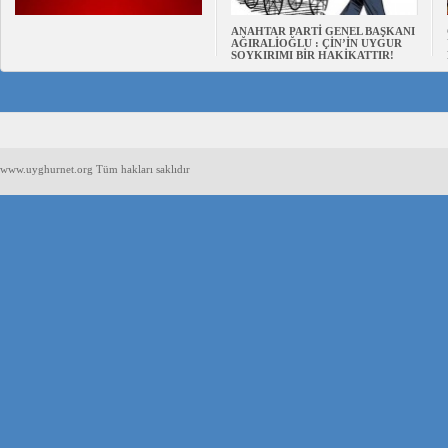
ANAHTAR PARTİ GENEL BAŞKANI
AĞIRALİOĞLU : ÇİN’İN UYGUR
SOYKIRIMI BİR HAKİKATTIR!
www.uyghurnet.org Tüm hakları saklıdır