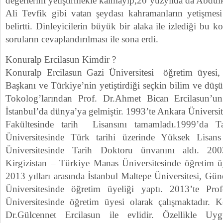
değerlerini yetiştirmekle kalmayıp,20 yüzyılda da Abd
Ali Tevfik gibi vatan şeydası kahramanların yetişmesi 
belirtti. Dinleyicilerin büyük bir alaka ile izlediği bu k
soruların cevaplandırılması ile sona erdi.
Konuralp Ercilasun Kimdir ?
Konuralp Ercilasun Gazi Üniversitesi öğretim üyes
Başkanı ve Türkiye’nin yetiştirdiği seçkin bilim ve dü
Tokolog’larından Prof. Dr.Ahmet Bican Ercilasun’u
İstanbul’da dünya’ya gelmiştir. 1993’te Ankara Üniversit
Fakültesinde tarih Lisansını tamamladı.1999’da T
Üniversitesinde Türk tarihi üzerinde Yüksek Lisan
Üniversitesinde Tarih Doktoru ünvanını aldı. 2003
Kirgizistan – Türkiye Manas Üniversitesinde öğretim üy
2013 yılları arasında İstanbul Maltepe Üniversitesi,
Üniversitesinde öğretim üyeliği yaptı. 2013’te Pr
Üniversitesinde öğretim üyesi olarak çalışmaktadır. K
Dr.Gülcennet Ercilasun ile evlidir. Özellikle U