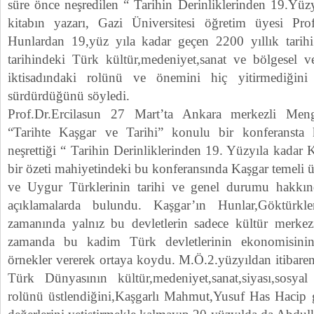
süre önce neşredilen “ Tarihin Derinliklerinden 19.Yüz
kitabın yazarı, Gazi Üniversitesi öğretim üyesi Prof
Hunlardan 19,yüz yıla kadar geçen 2200 yıllık tarihi
tarihindeki Türk kültür,medeniyet,sanat ve bölgesel ve
iktisadındaki rolünü ve önemini hiç yitirmediği
sürdürdüğünü söyledi.
Prof.Dr.Ercilasun 27 Mart’ta Ankara merkezli Men
“Tarihte Kaşgar ve Tarihi” konulu bir konferansta
neşrettiği “ Tarihin Derinliklerinden 19. Yüzyıla kadar K
bir özeti mahiyetindeki bu konferansında Kaşgar temeli
ve Uygur Türklerinin tarihi ve genel durumu hakkın
açıklamalarda bulundu. Kaşgar’ın Hunlar,Göktürkl
zamanında yalnız bu devletlerin sadece kültür merkez
zamanda bu kadim Türk devletlerinin ekonomisini
örnekler vererek ortaya koydu. M.Ö.2.yüzyıldan itibaren
Türk Dünyasının kültür,medeniyet,sanat,siyası,sos
rolünü üstlendiğini,Kaşgarlı Mahmut,Yusuf Has Hacip gi