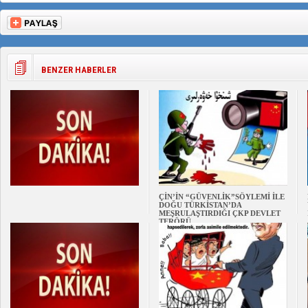
BENZER HABERLER
ÇİN’İN “GÜVENLİK”SÖYLEMİ İLE
DOĞU TÜRKİSTAN’DA
MEŞRULAŞTIRDIĞI ÇKP DEVLET
TERÖRÜ