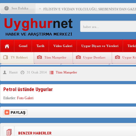
Son Dakika
FİLİSTİN’E VİCDAN YOLCULUĞU; SREBENİSTA’DAN GAZZ
ÇİN’İN “GÜVENLİK”SÖYLEMİ İLE DOĞU TÜRKİSTAN’DA 
Genel
Tarih
Video Galeri
Uygur Diyarı ve Yöreleri
Türki
PAKİSTAN,AFGANİSTAN’DA YAŞAYAN UYGURLARA KARŞI Ç
TV Rehberi
Tüm Manşetler
Uygur Dostları
Uygur Kü
Uygurlarda Düğün ve Cenaze
Uygur Geleneksel Tip
Uygur Gele
Hamit
31 Ocak 2014
Tüm Manşetler
ANAHTAR PARTİ GENEL BAŞKANI AĞIRALİOĞLU : ÇİN’İN
ÇİN’İN DOĞU TÜRKİSTAN’DAKİ UYGULAMALARI SİSTEM
Petrol üstünde Uygurlar
DİYANET AKADEMİSİ BAŞKANI DOÇ.DR.KAAN : DOĞU TÜR
Etiketler:
Foto Galeri
150 YILDIR KAYNAYAN YARAMIZ : ÇİN İŞGALİNDEKİ DO
BENZER HABERLER