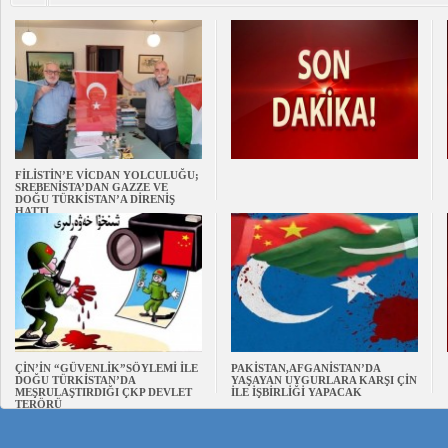
FİLİSTİN’E VİCDAN YOLCULUĞU;
SREBENİSTA’DAN GAZZE VE
DOĞU TÜRKİSTAN’A DİRENİŞ
HATTI
ÇİN’İN “GÜVENLİK”SÖYLEMİ İLE
PAKİSTAN,AFGANİSTAN’DA
DOĞU TÜRKİSTAN’DA
YAŞAYAN UYGURLARA KARŞI ÇİN
MEŞRULAŞTIRDIĞI ÇKP DEVLET
İLE İŞBİRLİĞİ YAPACAK
TERÖRÜ