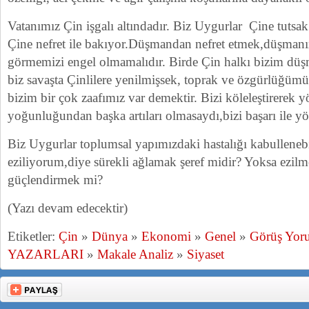
Vatanımız Çin işgalı altındadır. Biz Uygurlar Çine tutsa
Çine nefret ile bakıyor.Düşmandan nefret etmek,düşman
görmemizi engel olmamalıdır. Birde Çin halkı bizim düş
biz savaşta Çinlilere yenilmişsek, toprak ve özgürlüğümü
bizim bir çok zaafımız var demektir. Bizi köleleştirerek 
yoğunluğundan başka artıları olmasaydı,bizi başarı ile y
Biz Uygurlar toplumsal yapımızdaki hastalığı kabulleneb
eziliyorum,diye sürekli ağlamak şeref midir? Yoksa ezi
güçlendirmek mi?
(Yazı devam edecektir)
Etiketler:
Çin
»
Dünya
»
Ekonomi
»
Genel
»
Görüş Yor
YAZARLARI
»
Makale Analiz
»
Siyaset