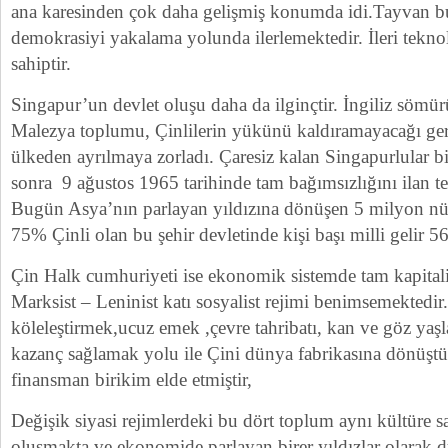
ana karesinden çok daha gelişmiş konumda idi.Tayvan bu
demokrasiyi yakalama yolunda ilerlemektedir. İleri tekn
sahiptir.
Singapur’un devlet oluşu daha da ilginçtir. İngiliz sömü
Malezya toplumu, Çinlilerin yükünü kaldıramayacağı ger
ülkeden ayrılmaya zorladı. Çaresiz kalan Singapurlular b
sonra 9 ağustos 1965 tarihinde tam bağımsızlığını ilan t
Bugün Asya’nın parlayan yıldızına dönüşen 5 milyon nü
75% Çinli olan bu şehir devletinde kişi başı milli gelir 5
Çin Halk cumhuriyeti ise ekonomik sistemde tam kapitali
Marksist – Leninist katı sosyalist rejimi benimsemektedir
köleleştirmek,ucuz emek ,çevre tahribatı, kan ve göz ya
kazanç sağlamak yolu ile Çini dünya fabrikasına dönüş
finansman birikim elde etmiştir,
Değişik siyasi rejimlerdeki bu dört toplum aynı kültüre 
oluşmakta ve ekonomide parlayan birer yıldızlar olarak 