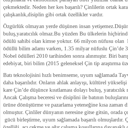
çekmektedir. Neden her kes başarılı? Çinlilerin ortak ka
çalışkanlık,disiplin gibi ortak özellikler vardır.
Özgürlük olmayan yerde düşünen insan yetişemez.Düşü
buluş,yaratıcılık olmaz.Bu yüzden Bu ülkelerin hiçbirinde
ödülü sahibi olan kimse yoktur. 66 milyon nüfusu olan
ödüllü bilim adamı varken, 1.35 milyar nüfuslu Çin’de 
Nobel ödülleri 2010 tarihinden sonra alınmıştır. Biri barış
edebiyat, biri bilim (2015 geleneksel Çin tip araştırma üz
Batı teknolojisini hızlı benimseme, uyum sağlamada T
daha başarılıdır. Onların ahlak anlayışı, kültürel yükseliş
kare Çin’de düşünce kısıtlaması dolayı buluş, yaratıcılı
Ancak Çalışma beceresi ve disiplini ile batının buluşlarını
ürüne dönüştürme ve pazarlama yeteneğine kısa zaman dil
olmuştur. Çinliler dünyanın neresine gitse gitsin, orada çe
gücü birleştirme, uyum sağlamada başarılı olmuşlardır. Çi
özelliği, acı çekme ve ağır çalışma koşullarına dayanaklı