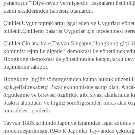
yaratmıştır.” Diye cevap vermişlerdir. Başkaların üstünl
kendi eksiklerinden habersiz olanlardır.
Çinliler,Uygur topraklarını işgal eden ve Uygurları yöne
millettir.Çinlilerin başarısı Uygurlar için incelenmesi g
Çinliler,Çin ana kare,Tayvan,Singapur,Hongkong gibi ül
komünist rejim ile diğerleri demokrasi ile yönetilmekted
Hongkong demokrasi ile yönetilmesine karşın,farklı devl
biçimlerine sahiptir.
Hongkong İngiliz sömürgesinden kalma hukuk düzeni i
açık,şeffaf,rekabetçi Pazar ekonomisine sahip olan, Anc
örgütlenme ve bireysel özgürlük gibi siyasi alanlarında kıs
baskısı altındadır ve İngiliz sömürgesinden miras alan 
mücadelesi içindedir.
Tayvan 1885.tarihinde Japonya tarafından işgal edilmiş 
modernleştirilmiştir.1945.te Japonlar Tayvandan çekildi