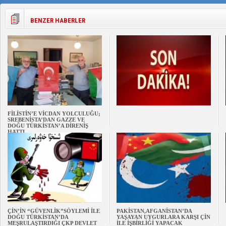
BENZER HABERLER
FİLİSTİN’E VİCDAN YOLCULUĞU;
SREBENİSTA’DAN GAZZE VE
DOĞU TÜRKİSTAN’A DİRENİŞ
HATTI
ÇİN’İN “GÜVENLİK”SÖYLEMİ İLE
PAKİSTAN,AFGANİSTAN’DA
DOĞU TÜRKİSTAN’DA
YAŞAYAN UYGURLARA KARŞI ÇİN
MEŞRULAŞTIRDIĞI ÇKP DEVLET
İLE İŞBİRLİĞİ YAPACAK