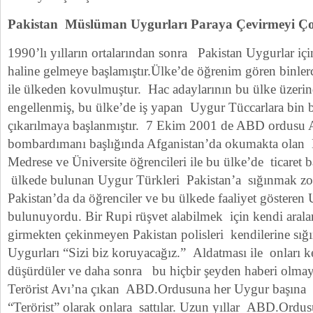
Pakistan Müslüman Uygurları Paraya Çevirmeyi Çok
1990’lı yılların ortalarından sonra Pakistan Uygurlar içi
haline gelmeye başlamıştır.Ülke’de öğrenim gören binlerc
ile ülkeden kovulmuştur. Hac adaylarının bu ülke üzerin
engellenmiş, bu ülke’de iş yapan Uygur Tüccarlara bin bi
çıkarılmaya başlanmıştır. 7 Ekim 2001 de ABD ordusu 
bombardımanı başlığında Afganistan’da okumakta ola
Medrese ve Üniversite öğrencileri ile bu ülke’de ticaret b
ülkede bulunan Uygur Türkleri Pakistan’a sığınmak zor
Pakistan’da da öğrenciler ve bu ülkede faaliyet gösteren 
bulunuyordu. Bir Rupi rüşvet alabilmek için kendi aralar
girmekten çekinmeyen Pakistan polisleri kendilerine sığ
Uygurları “Sizi biz koruyacağız.” Aldatması ile onları 
düşürdüler ve daha sonra bu hiçbir şeyden haberi olm
Terörist Avı’na çıkan ABD.Ordusuna her Uygur başına 3
“Terörist” olarak onlara sattılar. Uzun yıllar ABD.Ordu