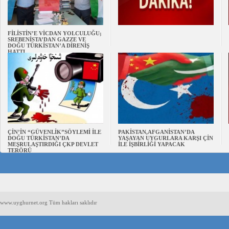
FİLİSTİN’E VİCDAN YOLCULUĞU;
SREBENİSTA’DAN GAZZE VE
DOĞU TÜRKİSTAN’A DİRENİŞ
HATTI
ÇİN’İN “GÜVENLİK”SÖYLEMİ İLE
PAKİSTAN,AFGANİSTAN’DA
DOĞU TÜRKİSTAN’DA
YAŞAYAN UYGURLARA KARŞI ÇİN
MEŞRULAŞTIRDIĞI ÇKP DEVLET
İLE İŞBİRLİĞİ YAPACAK
TERÖRÜ
www.uyghurnet.org Tüm hakları saklıdır