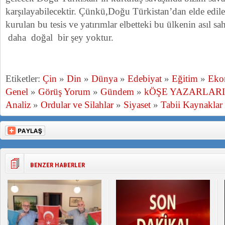
karşılayabilecektir. Çünkü,Doğu Türkistan’dan elde edilen 
kurulan bu tesis ve yatırımlar elbetteki bu ülkenin asıl s
daha doğal bir şey yoktur.
Etiketler:
Çin
»
Din
»
Dünya
»
Edebiyat
»
Eğitim
»
Eko
Genel
»
Görüş Yorum
»
Gündem
»
kÖŞE YAZARLARI
Analiz
»
Ordular ve Silahlar
»
Siyaset
»
Tabii Kaynaklar
BENZER HABERLER