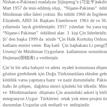
Nishan-e-Pakistan) madalyası Şijinpeng’e (习近平)takdim
Mart 1957 de tesis edilmiş olup, “Nişane-Pakistan” ödül
Müslüman ülke lideri yoktur. Bu ödülü 1960 de İngiltere K
Elizabeth, ABD 34. Başkanı Eisenhower 1961 de ve 36
yıllarında layık görülmüştür. 1957 yılından bu yana top
“Nişane-i Pakistan” ödülünü alan 3 kişi Çin liderleridir
Şi’ den başka 1999 da sözde “Çin Halk Kurtuluş Ordus
katliamı emrini veren Baş katil Çin başbakanı Li peng(
Urumçi’de Müslüman Uygurların katliamının sorumlusu
Hujintao(胡锦涛) a verilmiştir.
Çin’in bir arka bahçesi ve adeta eyaleti konumuna düşen
gözüne girebilmek için Doğu Türkistanlılara elinden gel
kötülük varsa yapmaya hazır ve nazir durumdadır. Pakis
halkı ile çelişen, dağılma süreci içindeki bir ülkedir. Müs
ve Müslümanların düşmanı Çin arasındaki askeri iş birl
entegrasyon Uygur Türklerini ortak yok etme projesi üz
durumdan Uygurlar çok endişeli ve tedirgindir.