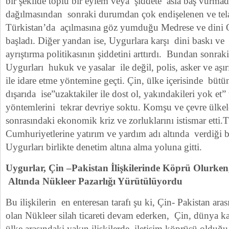
bir şekilde toplu bir eylem veya şiddete asla baş vurmadı
dağılmasından sonraki durumdan çok endişelenen ve tel
Türkistan’da açılmasına göz yumduğu Medrese ve dini 
başladı. Diğer yandan ise, Uygurlara karşı dini baskı ve
ayrıştırma politikasının şiddetini arttırdı. Bundan sonrak
Uygurları hukuk ve yasalar ile değil, polis, asker ve aşır
ile idare etme yöntemine geçti. Çin, ülke içerisinde büt
dışarıda ise”uzaktakiler ile dost ol, yakındakileri yok et”
yöntemlerini tekrar devriye soktu. Komşu ve çevre ülkel
sonrasındaki ekonomik kriz ve zorluklarını istismar etti.
Cumhuriyetlerine yatırım ve yardım adı altında verdiği b
Uygurları birlikte denetim altına alma yoluna gitti.
Uygurlar, Çin –Pakistan İlişkilerinde Köprü Olurk
Altında Nükleer Pazarlığı Yürütülüyordu
Bu ilişkilerin en enteresan tarafı şu ki, Çin- Pakistan ar
olan Nükleer silah ticareti devam ederken, Çin, dünya 
ülke arasındaki yakın ilişkilerde iletişim köprüsü olduğu