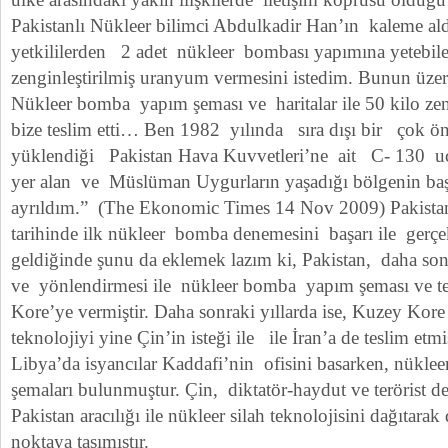
Pakistanlı Nükleer bilimci Abdulkadir Han’ın kaleme al
yetkililerden 2 adet nükleer bombası yapımına yetebi
zenginleştirilmiş uranyum vermesini istedim. Bunun üzer
Nükleer bomba yapım şeması ve haritalar ile 50 kilo ze
bize teslim etti… Ben 1982 yılında sıra dışı bir çok ö
yüklendiği Pakistan Hava Kuvvetleri’ne ait C- 130 uçağ
yer alan ve Müslüman Uygurların yaşadığı bölgenin ba
ayrıldım.” (The Ekonomic Times 14 Nov 2009) Pakista
tarihinde ilk nükleer bomba denemesini başarı ile gerçekl
geldiğinde şunu da eklemek lazım ki, Pakistan, daha sonra
ve yönlendirmesi ile nükleer bomba yapım şeması ve te
Kore’ye vermiştir. Daha sonraki yıllarda ise, Kuzey Kore
teknolojiyi yine Çin’in isteği ile ile İran’a de teslim etm
Libya’da isyancılar Kaddafi’nin ofisini basarken, nükle
şemaları bulunmuştur. Çin, diktatör-haydut ve terörist d
Pakistan aracılığı ile nükleer silah teknolojisini dağıtarak
noktaya taşımıştır.