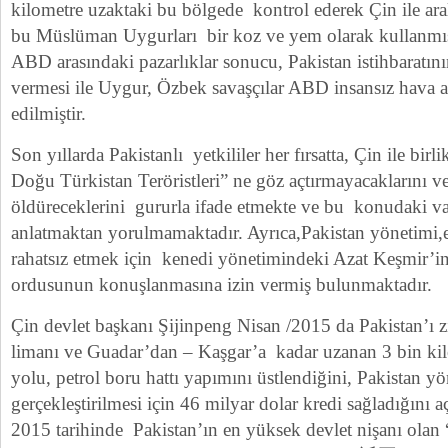
kilometre uzaktaki bu bölgede kontrol ederek Çin ile ara
bu Müslüman Uygurları bir koz ve yem olarak kullanmış
ABD arasındaki pazarlıklar sonucu, Pakistan istihbaratının
vermesi ile Uygur, Özbek savaşçılar ABD insansız hava ar
edilmiştir.
Son yıllarda Pakistanlı yetkililer her fırsatta, Çin ile birl
Doğu Türkistan Teröristleri” ne göz açtırmayacaklarını v
öldüreceklerini gururla ifade etmekte ve bu konudaki vaat
anlatmaktan yorulmamaktadır. Ayrıca,Pakistan yönetimi,e
rahatsız etmek için kenedi yönetimindeki Azat Keşmir’i
ordusunun konuşlanmasına izin vermiş bulunmaktadır.
Çin devlet başkanı Şijinpeng Nisan /2015 da Pakistan’ı z
limanı ve Guadar’dan – Kaşgar’a kadar uzanan 3 bin kil
yolu, petrol boru hattı yapımını üstlendiğini, Pakistan y
gerçekleştirilmesi için 46 milyar dolar kredi sağladığını a
2015 tarihinde Pakistan’ın en yüksek devlet nişanı olan