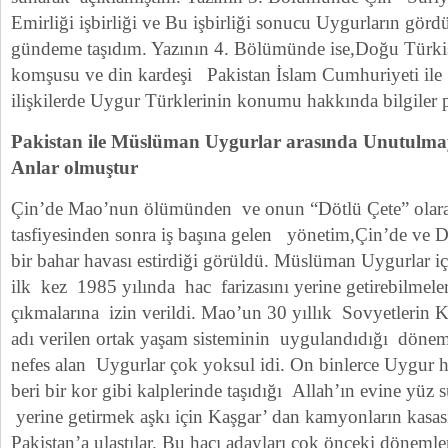
Emirliği işbirliği ve Bu işbirliği sonucu Uygurların gör
gündeme taşıdım. Yazının 4. Bölümünde ise,Doğu Türki
komşusu ve din kardeşi Pakistan İslam Cumhuriyeti ile
ilişkilerde Uygur Türklerinin konumu hakkında bilgiler 
Pakistan ile Müslüman Uygurlar arasında Unutulmay
Anlar olmuştur
Çin’de Mao’nun ölümünden ve onun “Dötlü Çete” olarak
tasfiyesinden sonra iş başına gelen yönetim,Çin’de ve 
bir bahar havası estirdiği görüldü. Müslüman Uygurlar iç
ilk kez 1985 yılında hac farizasını yerine getirebilmeleri
çıkmalarına izin verildi. Mao’un 30 yıllık Sovyetleri
adı verilen ortak yaşam sisteminin uygulandıdığı dönem
nefes alan Uygurlar çok yoksul idi. On binlerce Uygur h
beri bir kor gibi kalplerinde taşıdığı Allah’ın evine yüz 
yerine getirmek aşkı için Kaşgar’ dan kamyonların kasa
Pakistan’a ulaştılar. Bu hacı adayları çok önceki döneml