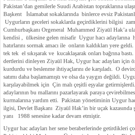
Pakistan’dan gemilerle Suudi Arabistan topraklarına ula
Başkent İslamabat sokaklarında binlerce evsiz Pakistanlı
Uygurların geceleri sokaklarda geçirdiklerini bilgisi za
Cumhurbaşkanı Orgeneral Muhammed Ziyaül Hak’a ulaşt
kendisi , ülkesine gelen misafir Uygur hacı adaylarına 
hatırlarını sormak amacı ile onların kaldıkları yere geldi
tek tek el sıkışarak ve kucaklaşarak onları bağrına bast
dertlerini dinleyen Ziyaül Hak, Uygur hac adayları için öz
kurdurdu ve beslenme ihtiyaçlarını de karşıladı. O devir
satımı daha başlamamıştı ve olsa da yaygın değildi. Uygur
karşılayabilmek için Çin malı çeşitli eşyalar getirmişlerd
adaylarının bu mallarını pazarlayarak paraya çevirebilmes
kurmalarına yardım etti. Pakistan yönetiminin Uygur ha
ilgisi, Devlet Başkanı Ziyaül Hak’in bir uçak kazasında 
yanı 1988 senesine kadar devam etmiştir.
Uygur hac adayları her sene beraberlerinde getirdikleri ço