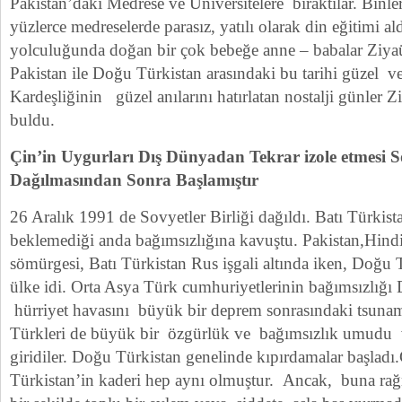
Pakistan’daki Medrese ve Üniversitelere bıraktılar. Binl
yüzlerce medreselerde parasız, yatılı olarak din eğitimi ald
yolculuğunda doğan bir çok bebeğe anne – babalar Ziya
Pakistan ile Doğu Türkistan arasındaki bu tarihi güzel 
Kardeşliğinin güzel anılarını hatırlatan nostalji günler 
buldu.
Çin’in Uygurları Dış Dünyadan Tekrar izole etmesi So
Dağılmasından Sonra Başlamıştır
26 Aralık 1991 de Sovyetler Birliği dağıldı. Batı Türkis
beklemediği anda bağımsızlığına kavuştu. Pakistan,Hind
sömürgesi, Batı Türkistan Rus işgali altında iken, Doğu 
ülke idi. Orta Asya Türk cumhuriyetlerinin bağımsızlığı
hürriyet havasını büyük bir deprem sonrasındaki tsunam
Türkleri de büyük bir özgürlük ve bağımsızlık umudu ve
giridiler. Doğu Türkistan genelinde kıpırdamalar başladı
Türkistan’in kaderi hep aynı olmuştur. Ancak, buna ra