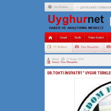
Son Dakika
ÇİN’İN DOĞU TÜRKİST
DİYANET AKADEMİSİ B
150 YILDIR KAYNAYAN
ÇİN’İN UYGUR POLİTİ
Genel
Tarih
Video Galeri
MHP’DEN URUMÇİ KATL
TV Rehberi
Tüm Manşetler
ÇİN’İN ANKARA BÜYÜKE
Uygurlarda Düğün ve Cenaze
Uygur 
Hamit
17 Kasım 2016
İŞGALCİ ÇİN’DEN “FET
Genel
,
Tüm Manşetler
SAADET PARTİSİ İLÇE 
DR.TOHTİ İNSİYATİFİ ” UYGUR TÜRKL
İŞGALCİ ÇİN,DOĞU TÜ