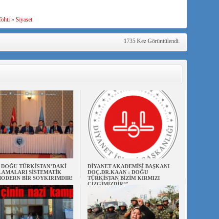
ohti
»
Siyaset
1735 Kez Görüntülendi.
N DOĞU TÜRKİSTAN’DAKİ
DİYANET AKADEMİSİ BAŞKANI
AMALARI SİSTEMATİK
DOÇ.DR.KAAN : DOĞU
ODERN BİR SOYKIRIMDIR!
TÜRKİSTAN BİZİM KIRMIZI
ÇİZGİMİZDİR!”