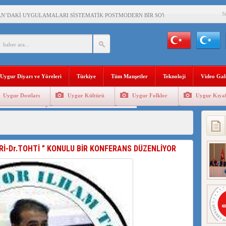
S
AN’DAKİ UYGULAMALARI SİSTEMATİK POSTMODERN BİR SOYKIRIMDIR!
AŞKANI DOÇ.DR.KAAN : DOĞU TÜRKİSTAN BİZİM KIRMIZI ÇİZGİMİZDİR!”
 YARAMIZ : ÇİN İŞGALİNDEKİ DOĞU TÜRKİSTAN
KALARINI ÖVEN DİYANET AKADEMİSİ BAŞKANI’NA TEPKİLER SÜRÜYOR
Uygur Diyarı ve Yöreleri
Türkiye
Tüm Manşetler
Teknoloji
Video Gal
İAMI MESAJİ : 05.07.2009 URUMÇİ ŞEHİTLERİNİ RAHMETLE ANIYORUZ
Uygur Dostları
Uygur Kültürü
Uygur Folklor
Uygur Kıyaf
LÇİSİ JİANG’İN TRABZON ZİYARETİ
Geleneksel Tip
Uygur Geleneksel Sporlar
İHLER SULTANI MEHMET”DİZİSİNE GARİP SANSÜR VE HADSIZ İHTAR
BAŞKANI : TEMMUZ AYI,DOĞU TÜRKİSTAN İÇİN KATLİAM AYI DEĞİLDİR !
ERİ-Dr.TOHTİ ” KONULU BİR KONFERANS DÜZENLİYOR
RKİSTAN’DA EN AZ 143 BİN UYGUR ÇOCUĞU AİLELERİNDEN KOPARDI