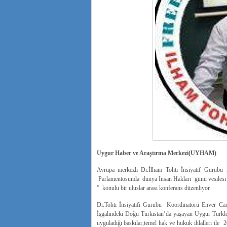
Uygur Haber ve Araştırma Merkezi(UYHAM)
Avrupa merkezli Dr.İlham Tohtı İnsiyatif Guru
Parlamentosunda dünya Insan Hakları günü vesilesi i
” konulu bir uluslar arası konferans düzenliyor.
Dr.Tohtı İnsiyatifi Gurubu Koordinatörü Enver Ca
İşgalindeki Doğu Türkistan’da yaşayan Uygur Türkle
uyguladığı baskılar,temel hak ve hukuk ihlalleri ile