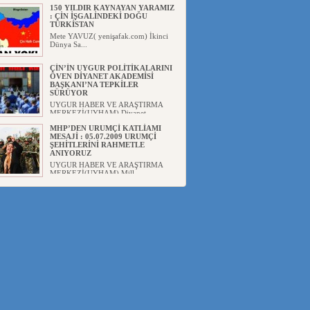
150 YILDIR KAYNAYAN YARAMIZ
: ÇİN İŞGALİNDEKİ DOĞU
TÜRKİSTAN
Mete YAVUZ( yenişafak.com) İkinci
Dünya Sa...
ÇİN’İN UYGUR POLİTİKALARINI
ÖVEN DİYANET AKADEMİSİ
BAŞKANI’NA TEPKİLER
SÜRÜYOR
UYGUR HABER VE ARAŞTIRMA
MERKEZİ(UYHAM) Diyanet
Akademis...
MHP’DEN URUMÇİ KATLİAMI
MESAJİ : 05.07.2009 URUMÇİ
ŞEHİTLERİNİ RAHMETLE
ANIYORUZ
UYGUR HABER VE ARAŞTIRMA
MERKEZİ(UYHAM) Mill...
ÇİN’İN ANKARA BÜYÜKELÇİSİ
JİANG’İN TRABZON ZİYARETİ
Ali ÖZTÜRK( Güneşbakış Gazetesi
yazarı-Trabzon)Geçt...
İŞGALCİ ÇİN’DEN “FETİHLER
SULTANI MEHMET”DİZİSİNE
GARİP SANSÜR VE HADSIZ İHTAR
Av. Oğuzhan ŞAHİN ÇİN'İN
TÜRKİYE'DE SANSÜR ARAYIŞI VE
...
SAADET PARTİSİ İLÇE BAŞKANI :