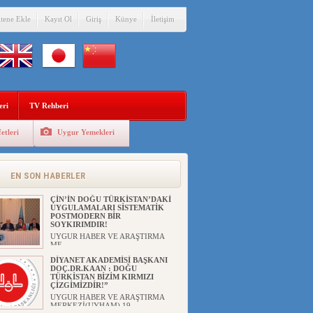
itene Ekle
Kayıt Ol
Giriş
Künye
İletişim
eri
TV Rehberi
etleri
Uygur Yemekleri
ANAHTAR PARTİ GENEL
BAŞKANI AĞIRALİOĞLU : ÇİN’İN
UYGUR SOYKIRIMI BİR
HAKİKATTIR!
EN SON HABERLER
UYGUR HABER VE ARAŞTIRMA
MERKEZİ Anahtar Parti Genel
Başka...
ÇİN’İN DOĞU TÜRKİSTAN’DAKİ
UYGULAMALARI SİSTEMATİK
POSTMODERN BİR
SOYKIRIMDIR!
UYGUR HABER VE ARAŞTIRMA
ME...
DİYANET AKADEMİSİ BAŞKANI
DOÇ.DR.KAAN : DOĞU
TÜRKİSTAN BİZİM KIRMIZI
ÇİZGİMİZDİR!”
UYGUR HABER VE ARAŞTIRMA
MERKEZİ(UYHAM) 19...