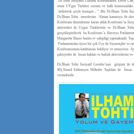
Dr.Tohti İnsiyatifi Gurubu Koordinatörü Enver Can
onun UYgur Türkleri sorunu ve hallı konusundaki f
belirterek şöyle konuştu , ” Biz Dr.İlham Tohtı İn
Dr.İlham Tohtı meselesine Alman kamuoyu ile ulusl
Konferans düzenlenme kararı aldık.Konferans’ta İnsi
aktivistleri ile Uygur Türklerinin ve Dr.İlham Toht
gerçekleştirilecek bu Konferans’a Baverya Parlament
Margarette Bause hanim ev sahipligi yapmaktadir. Top
Parlamentoları üyesi bir çok Üye ile Siyasetçiler ve 
Konferansımıza katılmasını bekliyor ve umuyoruz. A
şahsiyetler ile Insan hakları ve hukuk aktivistlerini v
Dr.İlham Tohtı İnsiyatif Gurubu’nun girişimi ile 
90),Temsil Edilmeyen Milletler Teşkilatı ile İnsan
vermektedir.