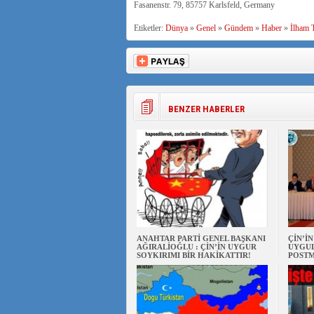
Fasanenstr. 79, 85757 Karlsfeld, Germany
Etiketler:
Dünya
»
Genel
»
Gündem
»
Haber
»
İlham T
BENZER HABERLER
ANAHTAR PARTİ GENEL BAŞKANI
ÇİN’İ
AĞIRALİOĞLU : ÇİN’İN UYGUR
UYGUL
SOYKIRIMI BİR HAKİKATTIR!
POSTM