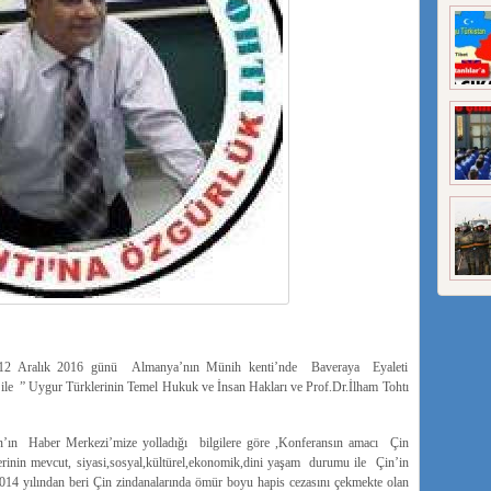
bu 12 Aralık 2016 günü Almanya’nın Münih kenti’nde Baveraya Eyaleti
le ” Uygur Türklerinin Temel Hukuk ve İnsan Hakları ve Prof.Dr.İlham Tohtı
n’ın Haber Merkezi’mize yolladığı bilgilere göre ,Konferansın amacı Çin
rinin mevcut, siyasi,sosyal,kültürel,ekonomik,dini yaşam durumu ile Çin’in
 2014 yılından beri Çin zindanalarında ömür boyu hapis cezasını çekmekte olan