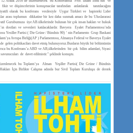
, 12 Aralık 2016’de düzenlenecek bu Konferansta Prof. Ilham Tohti’nın ve
ikir ve düşüncelerinin konuşmacılar tarafından anlatılarak tanıtılacağını
siyatifi olarak bu konferans vesilesiyle Uygur Türkleri ve hapisteki Lider
ar arası toplumun dikkatine bir kez daha sunmak amacı ile bu Uluslararasi
yatif Gurubumuza üye AB.ülkelerinde bulunan bir çok insan hakları ve hukuk
ı’ın dostları ve sevenleri katılacaklardır. Bavyera Eyalet Parlamentosu’nda
osu Yesiller Partisi ( Die Grüne / Bündnis 90) ‘ nin Parlamento Grup Baskani
lantı’ya Avrupa Birliği(AP ) Parlamentosu, Almanya Federal ve Baverya Eyalet
önde gelen politikaciları davet etmiş bulunuyoruz.Bunların büyük bir bölümünün
yrıca bu Konferans’a ABD ve AB,ülkelerinden bir çok bilim adamlari, Siyasi
e savunucuları de davet edilmistir.” şeklinde konuştu.
düzenlenecek bu Toplantı’ya Alman Yeşiller Partisi( Die Grüne / Bündnis
 Hakları İçin Birlikte Calışma adında bur Sivil Toplam Kuruluşu de destek