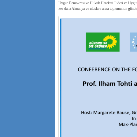
Uygur Demokrasi ve Hukuk Hareketi Lideri ve Uygur
kez daha Almanya ve uluslara arası toplumunun günde