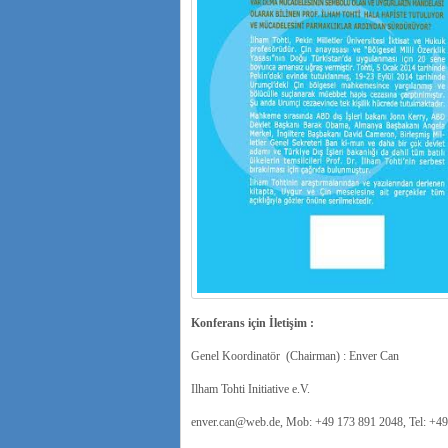
Konferans için İletişim :
Genel Koordinatör (Chairman) : Enver Can
Ilham Tohti Initiative e.V.
enver.can@web.de, Mob: +49 173 891 2048, Tel: +4