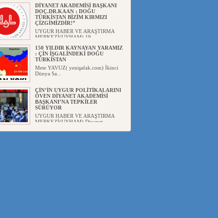
DİYANET AKADEMİSİ BAŞKANI
DOÇ.DR.KAAN : DOĞU
TÜRKİSTAN BİZİM KIRMIZI
ÇİZGİMİZDİR!”
UYGUR HABER VE ARAŞTIRMA
MERKEZİ(UYHAM) 19...
150 YILDIR KAYNAYAN YARAMIZ
: ÇİN İŞGALİNDEKİ DOĞU
TÜRKİSTAN
Mete YAVUZ( yenişafak.com) İkinci
Dünya Sa...
ÇİN’İN UYGUR POLİTİKALARINI
ÖVEN DİYANET AKADEMİSİ
BAŞKANI’NA TEPKİLER
SÜRÜYOR
UYGUR HABER VE ARAŞTIRMA
MERKEZİ(UYHAM) Diyanet
Akademis...
MHP’DEN URUMÇİ KATLİAMI
MESAJİ : 05.07.2009 URUMÇİ
ŞEHİTLERİNİ RAHMETLE
ANIYORUZ
UYGUR HABER VE ARAŞTIRMA
MERKEZİ(UYHAM) Mill...
ÇİN’İN ANKARA BÜYÜKELÇİSİ
JİANG’İN TRABZON ZİYARETİ
Ali ÖZTÜRK( Güneşbakış Gazetesi
yazarı-Trabzon)Geçt...
İŞGALCİ ÇİN’DEN “FETİHLER