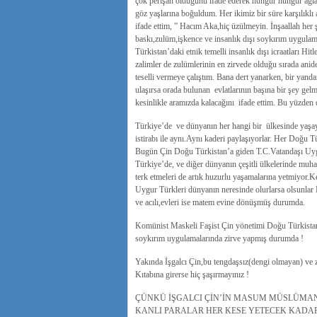
çok perişan olduğunu ifade ederek hüngür hüngür ağl
göz yaşlarına boğuldum. Her ikimiz bir süre karşılıklı 
ifade ettim, ” Hacım Aka,hiç üzülmeyin. İnşaallah her
baskı,zulüm,işkence ve insanlık dışı soykırım uygula
Türkistan’daki etnik temelli insanlık dışı icraatları Hi
zalimler de zulümlerinin en zirvede olduğu sırada anide
teselli vermeye çalıştım. Bana dert yanarken, bir yan
ulaşırsa orada bulunan evlatlarının başına bir şey g
kesinlikle aramızda kalacağını ifade ettim. Bu yüzden 
Türkiye’de ve dünyanın her hangi bir ülkesinde yaşa
istirabı ile aynı.Aynı kaderi paylaşıyorlar. Her Doğu Tür
Bugün Çin Doğu Türkistan’a giden T.C.Vatandaşı Uygur
Türkiye’de, ve diğer dünyanın çeşitli ülkelerinde muh
terk etmeleri de artık huzurlu yaşamalarına yetmiyor.Ke
Uygur Türkleri dünyanın neresinde olurlarsa olsunlar 
ve acılı,evleri ise matem evine dönüşmüş durumda.
Komünist Maskeli Faşist Çin yönetimi Doğu Türkistan
soykırım uygulamalarında zirve yapmış durumda !
Yakında İşgalcı Çin,bu tengdaşsız(dengi olmayan) ve z
Kıtabına girerse hiç şaşırmayınız !
ÇÜNKÜ İŞGALCI ÇİN’İN MASUM MÜSLÜMAN
KANLI PARALAR HER KESE YETECEK KADAR