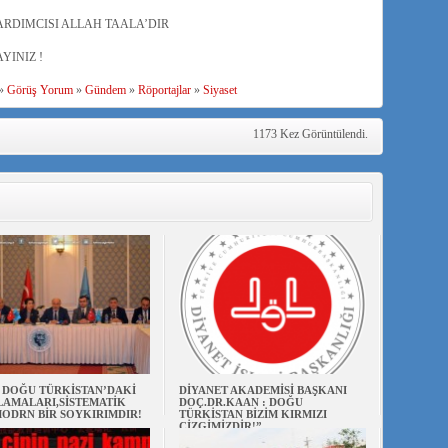
RDIMCISI ALLAH TAALA’DIR
INIZ !
»
Görüş Yorum
»
Gündem
»
Röportajlar
»
Siyaset
1173 Kez Görüntülendi.
N DOĞU TÜRKİSTAN’DAKİ
DİYANET AKADEMİSİ BAŞKANI
AMALARI,SİSTEMATİK
DOÇ.DR.KAAN : DOĞU
ODRN BİR SOYKIRIMDIR!
TÜRKİSTAN BİZİM KIRMIZI
ÇİZGİMİZDİR!”