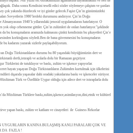
amaya başladı. Nur yüzlü bu Aksakalımızın ağlamasına dayanamadım ve ben de
ağlaştık. Daha sonra Kendisini teselli edici sözler söylemeye çalıştım ve şunları
 şey çok yakında düzelecek ve iyi günler gelecek.Faşist Çin’in günümüzdeki
maları Sovyetlerin 1980’lerdeki durumunu andırıyor. Çin’in Doğu
tler Almanyasının 1940’lı yıllarındaki jenosid uygulamalarını hatırlatıyor. O
n yok olup cehenneme gittiler. Çin’in zulümleri de onları hatırlatıyor.”şeklinde
dan da bu konuşmaların aramızda kalmasını çünkü kendisinin bu şikayetleri Çin’e
elmesinden korktuğunu söyledi.Ben de bana güvenmesini bu konuşmaların
de bu kadarını yazarak sizlerle paylaşabiliyorum.
yan Doğu Türkistanlıların durumu bu 80 yaşındaki büyüğümüzün dert ve
kistanlı dertlı,istıraplı ve acılarla dolu bir Ramazan geçiriyor.
 Türklerini de tutukluyor ve baskı, zulüm ve işkence yapıyorlar.
aceret hayatı yaşayan Doğu Türkistanlıların Zulümden kurtulmak için ülkelerini
ndileri dışarıda yaşasalar dahi oradaki yakınlarına baskı ve işkenceler sürüyor.
Müslüman Türk ve Özellikle Uygur olduğu için ailece dert ve istıraplarla dolu
’da Müslüman Türklere baskı,zulüm,işkence,asimilasyon,dini,etnik ve kültürel
irve yapan baskı, zulüm ve katliam ve cinayetleri ile Guiness Rekorlar
 UYGURLARIN KANINA BULAŞMIŞ KANLI PARALARI ÇOK VE
 DA FAZLA !