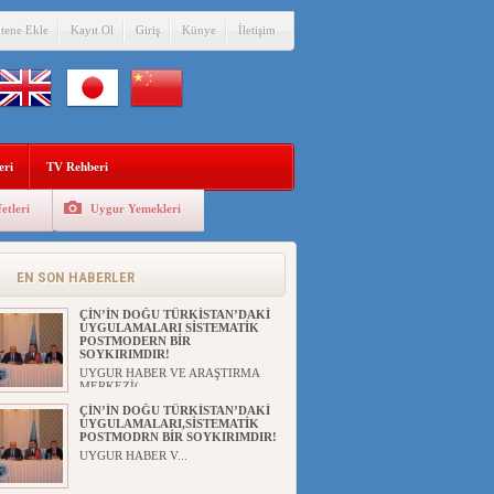
itene Ekle
Kayıt Ol
Giriş
Künye
İletişim
eri
TV Rehberi
etleri
Uygur Yemekleri
EN SON HABERLER
ÇİN’İN DOĞU TÜRKİSTAN’DAKİ
UYGULAMALARI SİSTEMATİK
POSTMODERN BİR
SOYKIRIMDIR!
UYGUR HABER VE ARAŞTIRMA
MERKEZİ(...
ÇİN’İN DOĞU TÜRKİSTAN’DAKİ
UYGULAMALARI,SİSTEMATİK
POSTMODRN BİR SOYKIRIMDIR!
UYGUR HABER V...