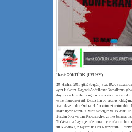
Hamit GÖKTÜRK (UYHAM)
20 Haziran 2017 günü (bugün) saat 19,oo sıralarında
ayını kutladım. Kaşgarlı Abdulhamit Damollamın şahad
duyunca çok mutlu olduğunu beyan etti ve arkasından g
evine iftara davet etti. Kendisinin bir sıkıntısı olduğ
iftara davetli idim.Onlara telefon ettim izinlerini al
başka ilçede oturan 30 yıldır tanıdığım ve evlatları i
iftardan önce vardım.Kapıdan girer girmez bana sarılara
Türkistan’da 2 ayrı şehirde oturan çocuklarının birisi
tutuklanarak Çin faşizmi ile Han Naziziminin ” Terbiye