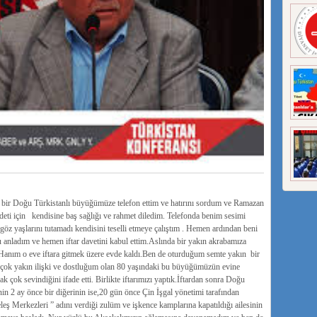
 bir Doğu Türkistanlı büyüğümüze telefon ettim ve hatırını sordum ve Ramazan
eti için kendisine baş sağlığı ve rahmet diledim. Telefonda benim sesimi
öz yaşlarını tutamadı kendisini teselli etmeye çalıştım . Hemen ardından beni
unu anladım ve hemen iftar davetini kabul ettim.Aslında bir yakın akrabamıza
dım.Hanım o eve iftara gitmek üzere evde kaldı.Ben de oturduğum semte yakın bir
le çok yakın ilişki ve dostluğum olan 80 yaşındaki bu büyüğümüzün evine
k çok sevindiğini ifade etti. Birlikte iftarımızı yaptık.İftardan sonra Doğu
nin 2 ay önce bir diğerinin ise,20 gün önce Çin İşgal yönetimi tarafından
leş Merkezleri ” adını verdiği zulüm ve işkence kamplarına kapatıldığı ailesinin