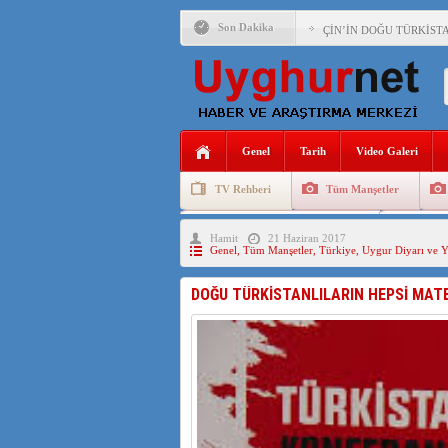
Son Dakika
ÇİN’İN DOĞU TÜRKİST
ÇİN’İN DOĞU TÜRKİST
DİYANET AKADEMİSİ B
150 YILDIR KAYNAYAN
Genel
Tarih
Video Galeri
ÇİN’İN UYGUR POLİTİ
TV Rehberi
Tüm Manşetler
MHP’DEN URUMÇİ KATL
Uygurlarda Düğün ve Cenaze
Uygur 
Hamit
21 Haziran 2017
ÇİN’İN ANKARA BÜYÜKE
Genel
,
Tüm Manşetler
,
Türkiye
,
Uygur Diyarı ve Y
İŞGALCİ ÇİN’DEN “FET
DOĞU TÜRKİSTANLILARIN HEPSİ MATE
SAADET PARTİSİ İLÇE 
İŞGALCİ ÇİN,DOĞU TÜ