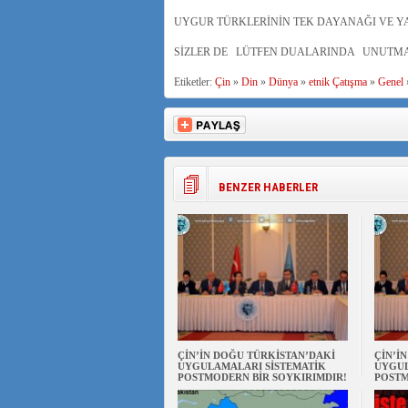
UYGUR TÜRKLERİNİN TEK DAYANAĞI VE YA
SİZLER DE LÜTFEN DUALARINDA UNUTMAY
Etiketler:
Çin
»
Din
»
Dünya
»
etnik Çatışma
»
Genel
BENZER HABERLER
ÇİN’İN DOĞU TÜRKİSTAN’DAKİ
ÇİN’İ
UYGULAMALARI SİSTEMATİK
UYGUL
POSTMODERN BİR SOYKIRIMDIR!
POSTM