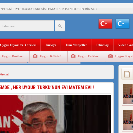
S
AN’DAKİ UYGULAMALARI SİSTEMATİK POSTMODERN BİR SOYKIRIMDIR!
AN’DAKİ UYGULAMALARI,SİSTEMATİK POSTMODRN BİR SOYKIRIMDIR!
AŞKANI DOÇ.DR.KAAN : DOĞU TÜRKİSTAN BİZİM KIRMIZI ÇİZGİMİZDİR!”
 YARAMIZ : ÇİN İŞGALİNDEKİ DOĞU TÜRKİSTAN
Uygur Diyarı ve Yöreleri
Türkiye
Tüm Manşetler
Teknoloji
Video Gal
KALARINI ÖVEN DİYANET AKADEMİSİ BAŞKANI’NA TEPKİLER SÜRÜYOR
Uygur Dostları
Uygur Kültürü
Uygur Folklor
Uygur Kıyaf
İAMI MESAJİ : 05.07.2009 URUMÇİ ŞEHİTLERİNİ RAHMETLE ANIYORUZ
Geleneksel Tip
Uygur Geleneksel Sporlar
LÇİSİ JİANG’İN TRABZON ZİYARETİ
öreleri
İHLER SULTANI MEHMET”DİZİSİNE GARİP SANSÜR VE HADSIZ İHTAR
MDE , HER UYGUR TÜRKÜ’NÜN EVİ MATEM EVİ !
BAŞKANI : TEMMUZ AYI,DOĞU TÜRKİSTAN İÇİN KATLİAM AYI DEĞİLDİR !
RKİSTAN’DA EN AZ 143 BİN UYGUR ÇOCUĞU AİLELERİNDEN KOPARDI