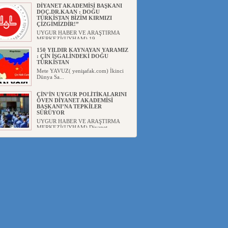
DİYANET AKADEMİSİ BAŞKANI
DOÇ.DR.KAAN : DOĞU
TÜRKİSTAN BİZİM KIRMIZI
ÇİZGİMİZDİR!”
UYGUR HABER VE ARAŞTIRMA
MERKEZİ(UYHAM) 19...
150 YILDIR KAYNAYAN YARAMIZ
: ÇİN İŞGALİNDEKİ DOĞU
TÜRKİSTAN
Mete YAVUZ( yenişafak.com) İkinci
Dünya Sa...
ÇİN’İN UYGUR POLİTİKALARINI
ÖVEN DİYANET AKADEMİSİ
BAŞKANI’NA TEPKİLER
SÜRÜYOR
UYGUR HABER VE ARAŞTIRMA
MERKEZİ(UYHAM) Diyanet
Akademis...
MHP’DEN URUMÇİ KATLİAMI
MESAJİ : 05.07.2009 URUMÇİ
ŞEHİTLERİNİ RAHMETLE
ANIYORUZ
UYGUR HABER VE ARAŞTIRMA
MERKEZİ(UYHAM) Mill...
ÇİN’İN ANKARA BÜYÜKELÇİSİ
JİANG’İN TRABZON ZİYARETİ
Ali ÖZTÜRK( Güneşbakış Gazetesi
yazarı-Trabzon)Geçt...
İŞGALCİ ÇİN’DEN “FETİHLER