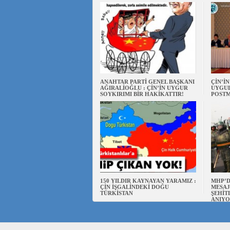
ANAHTAR PARTİ GENEL BAŞKANI
ÇİN’İ
AĞIRALİOĞLU : ÇİN’İN UYGUR
UYGUL
SOYKIRIMI BİR HAKİKATTIR!
POSTM
150 YILDIR KAYNAYAN YARAMIZ :
MHP’D
ÇİN İŞGALİNDEKİ DOĞU
MESAJİ
TÜRKİSTAN
ŞEHİT
ANIYO