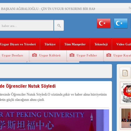
S
BAŞKANI AĞIRALİOĞLU : ÇİN’İN UYGUR SOYKIRIMI BİR HAKİKATTIR!
AN’DAKİ UYGULAMALARI SİSTEMATİK POSTMODERN BİR SOYKIRIMDIR!
AŞKANI DOÇ.DR.KAAN : DOĞU TÜRKİSTAN BİZİM KIRMIZI ÇİZGİMİZDİR!”
 YARAMIZ : ÇİN İŞGALİNDEKİ DOĞU TÜRKİSTAN
Uygur Diyarı ve Yöreleri
Türkiye
Tüm Manşetler
Teknoloji
Video Gal
KALARINI ÖVEN DİYANET AKADEMİSİ BAŞKANI’NA TEPKİLER SÜRÜYOR
Uygur Dostları
Uygur Kültürü
Uygur Folklor
Uygur Kıyaf
İAMI MESAJİ : 05.07.2009 URUMÇİ ŞEHİTLERİNİ RAHMETLE ANIYORUZ
Geleneksel Tip
Uygur Geleneksel Sporlar
LÇİSİ JİANG’İN TRABZON ZİYARETİ
İHLER SULTANI MEHMET”DİZİSİNE GARİP SANSÜR VE HADSIZ İHTAR
de Öğrenciler Nutuk Söyledi
BAŞKANI : TEMMUZ AYI,DOĞU TÜRKİSTAN İÇİN KATLİAM AYI DEĞİLDİR !
sinde Öğrenciler Nutuk Söyledi.O sözünde,pikir ve haber alma hürriyetinin
in güçlü olacağının altını çizdi.
RKİSTAN’DA EN AZ 143 BİN UYGUR ÇOCUĞU AİLELERİNDEN KOPARDI