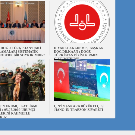
N DOĞU TÜRKİSTAN’DAKİ
DİYANET AKADEMİSİ BAŞKANI
AMALARI SİSTEMATİK
DOÇ.DR.KAAN : DOĞU
ODERN BİR SOYKIRIMDIR!
TÜRKİSTAN BİZİM KIRMIZI
ÇİZGİMİZDİR!”
EN URUMÇİ KATLİAMI
ÇİN’İN ANKARA BÜYÜKELÇİSİ
 : 05.07.2009 URUMÇİ
JİANG’İN TRABZON ZİYARETİ
LERİNİ RAHMETLE
RUZ