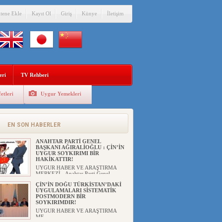
itene Ekle
Kayıt Ol
Giriş
Künye
İletişim
eri
TV Rehberi
etleri
Uygur Yemekleri
EN SON HABERLER
ANAHTAR PARTİ GENEL
BAŞKANI AĞIRALİOĞLU : ÇİN’İN
UYGUR SOYKIRIMI BİR
HAKİKATTIR!
UYGUR HABER VE ARAŞTIRMA
MERKEZİ Anahtar Parti Genel
Başka...
ÇİN’İN DOĞU TÜRKİSTAN’DAKİ
UYGULAMALARI SİSTEMATİK
POSTMODERN BİR
SOYKIRIMDIR!
UYGUR HABER VE ARAŞTIRMA
ME...