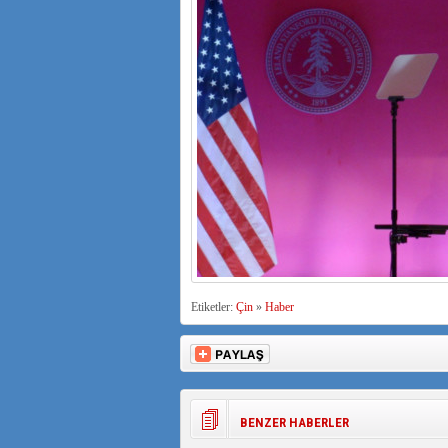
Etiketler:
Çin
»
Haber
BENZER HABERLER