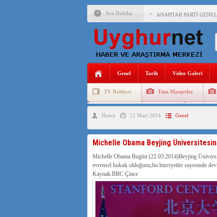
Son Dakika
ANAHTAR PARTİ GENEL 
ÇİN’İN DOĞU TÜRKİST
DİYANET AKADEMİSİ B
150 YILDIR KAYNAYAN
Genel
Tarih
Video Galeri
ÇİN’İN UYGUR POLİTİ
TV Rehberi
Tüm Manşetler
MHP’DEN URUMÇİ KATL
Uygurlarda Düğün ve Cenaze
Uygur 
Hamit
22 Mart 2014
Genel
ÇİN’İN ANKARA BÜYÜKE
İŞGALCİ ÇİN’DEN “FET
Michelle Obama Beyjing Üniversitesin
SAADET PARTİSİ İLÇE 
Michelle Obama Bugün (22.03.2014)Beyjing Üniversite
evrensel hukuk olduğunu,bu hürriyetler sayesinde devlet
İŞGALCİ ÇİN,DOĞU TÜ
Kaynak:BBC Çince