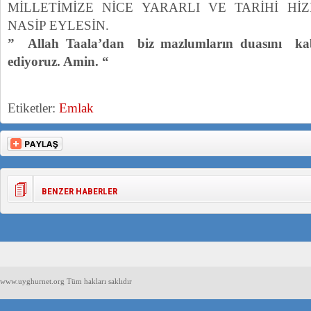
MİLLETİMİZE NİCE YARARLI VE TARİHİ Hİ
NASİP EYLESİN.
” Allah Taala’dan biz mazlumların duasını kab
ediyoruz. Amin. “
Etiketler:
Emlak
BENZER HABERLER
www.uyghurnet.org Tüm hakları saklıdır