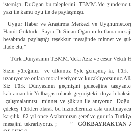
istemiştı. Dr.Ogan bu taleplerini TBMM.’de gündeme ta
yazı ile kamu oyu ile de paylaşmıştı.
Uygur Haber ve Araştırma Merkezi ve Uyghurnet.org
Hamit Göktürk Sayın Dr.Sinan Ogan’ın kutlama mesajin
hesabında paylaştığı teşekkür mesajinde minnet ve şukr
ifade etti,”
Türk Dünyasının TBMM.’deki Aziz ve cesur Vekili H
Sizin yüreğiniz ve ufkunuz öyle genişmiş ki, Türk 
uzanıyor ve onlara moral veriyor ve kucaklıyorsunuz.Alla
Siz Türk Dünyasının geçmişini geleceğine taşıyan,ce
kahraman bir Yolbaşçısı olarak geçmişteki duyarlı,haksin
çalışmalarınızı minnet ve şükran ile anıyoruz Doğu
çilekeş Türkleri olarak bu hizmetlerinizi asla unutmayac
karşılık 82 yıl önce Atalarımızın şeref ve gururla Türki
mesajini tekrarlıyoruz ; ”
GÖKBAYRAKTAN 