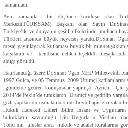
tamamladı.
Aynı zamanda bir düşünce kuruluşu olan Türk S
Merkezi(TÜRKSAM) Başkanı olan Sayın Dr.Sina
Türkiye’de ve dünyanın çeşitli ülkelerinde muhacir hay
Türkleri arasında büyük heyecan yarattı.Dr.Sinan Oga
mesaj yayınlayarak kutlaması büyük bir minnet,şükra
karşılandı ve kendisine iletilen teşekkür mesajlarında
aldığı görüldü.
Hatırlanacağı üzere Dr.Sinan Ogan MHP Milletvekili o
1997 Gulca, ve 05 Temmuz 2009 Urumçi katliamlarını ve 
gündeme getiren konuşmalar yapmıştı. Ayrıca Çin y
2014’de Pekin’de tutuklanıp Urumçi’ye getirilip yargıl
gizli yapılan duruşmalarda ömür boyu hapisle cezalandı
Hukuk Hareketi Lideri ,bilim insanı ve Uygurlar
hukuklarını savunduğu için Uygurların Vicdanı ola
Tohtı’nın uluslar arası hukuk ve adalet kurallarına gö