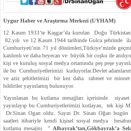
Uygur Haber ve Araştırma Merkezi (UYHAM)
12 Kasım 1933’te Kaşgar’da kurulan Doğu Türkistan
82.yılı ve 12 Kasım 1944 tarihinde Gulca şehrinde il
Cumhuriyeti’nin 71 yıl dönümleri,Türkiye’mizde geçmiş
katılımlı ve daha heyecan ve büyük bir coşku ile anılıyo
kişi ve kuruluş sosyal medya ortamında peş peşe yayınla
ile bu Cumhuriyetlerimizi kutluyorlar.Devlet adamlarım
ve aziz şehitlerimizi bir kez daha rahmet ve minnet
bildiriler yayınlamış bulunuyor.
Yayınlanan bu kutlama mesajjları içerisinde siyas
yayınlayıp bu Cumhuriyetlerimizi kutlayan, tek kişi MH
Dr.Sinan Ogan oldu. Sayın Dr. Sinan Oğan bugü
saatleri itibariyle kendi kişisel sosyal medya hesab
kutlama mesajini ”
Albayrak’tan,Gökbayrak’a Se