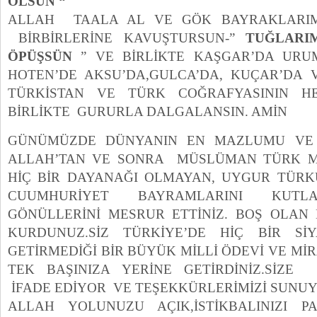
OLSUN “
ALLAH TAALA AL VE GÖK BAYRAKLARIM
BİRBİRL
ERİNE KAVUŞTURSUN-”
TUĞLARI
ÖPÜŞSÜN
” VE BİRLİKTE KAŞGAR’DA URUM
HOTEN’DE AKSU’DA,GULCA’DA, KUÇAR’DA 
TÜRKİSTAN VE TÜRK COĞRAFYASININ H
BİRLİKTE GURURLA DALGALANSIN. AMİN
GÜNÜMÜZDE DÜNYANIN EN MAZLUMU VE
ALLAH’TAN VE SONRA MÜSLÜMAN TÜRK M
HİÇ BİR DAYANAĞI OLMAYAN, UYGUR TÜRK
CUUMHURİYET BAYRAMLARINI KUTL
GÖNÜLLERİNİ MESRUR ETTİNİZ. BOŞ OLAN
KURDUNUZ.SİZ TÜRKİYE’DE HİÇ BİR SİY
GETİRMEDİĞİ BİR BÜYÜK MİLLİ ÖDEVİ VE MİR
TEK BAŞINIZA YERİNE GETİRDİNİZ.SİZE 
İFADE EDİYOR VE TEŞEKKÜRLERİMİZİ SUNU
ALLAH YOLUNUZU AÇIK,İSTİKBALINIZI 