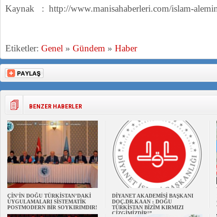
Kaynak : http://www.manisahaberleri.com/islam-alemine-
Etiketler:
Genel
»
Gündem
»
Haber
BENZER HABERLER
ÇİN’İN DOĞU TÜRKİSTAN’DAKİ
DİYANET AKADEMİSİ BAŞKANI
UYGULAMALARI SİSTEMATİK
DOÇ.DR.KAAN : DOĞU
POSTMODERN BİR SOYKIRIMDIR!
TÜRKİSTAN BİZİM KIRMIZI
ÇİZGİMİZDİR!”