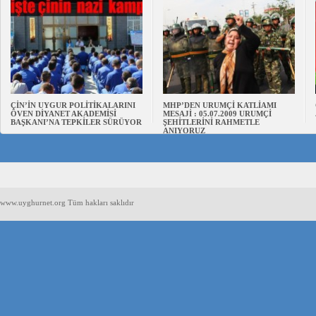
ÇİN’İN UYGUR POLİTİKALARINI
MHP’DEN URUMÇİ KATLİAMI
ÖVEN DİYANET AKADEMİSİ
MESAJİ : 05.07.2009 URUMÇİ
BAŞKANI’NA TEPKİLER SÜRÜYOR
ŞEHİTLERİNİ RAHMETLE
ANIYORUZ
www.uyghurnet.org Tüm hakları saklıdır