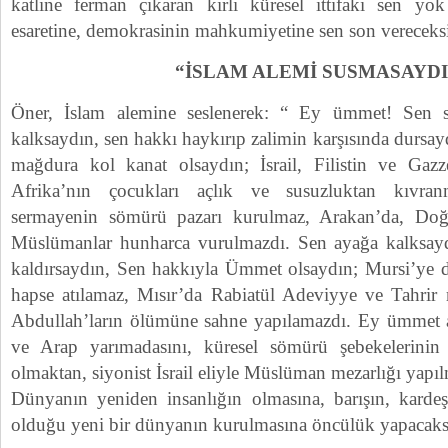
katline ferman çıkaran kirli küresel ittifakı sen yo
esaretine, demokrasinin mahkumiyetine sen son vereceksi
“İSLAM ALEMİ SUSMASAYD
Öner, İslam alemine seslenerek: “ Ey ümmet! Sen 
kalksaydın, sen hakkı haykırıp zalimin karşısında dursay
mağdura kol kanat olsaydın; İsrail, Filistin ve Gaz
Afrika’nın çocukları açlık ve susuzluktan kıvran
sermayenin sömürü pazarı kurulmaz, Arakan’da, Doğ
Müslümanlar hunharca vurulmazdı. Sen ayağa kalksaydı
kaldırsaydın, Sen hakkıyla Ümmet olsaydın; Mursi’ye d
hapse atılamaz, Mısır’da Rabiatül Adeviyye ve Tahrir
Abdullah’ların ölümüne sahne yapılamazdı. Ey ümmet 
ve Arap yarımadasını, küresel sömürü şebekelerinin 
olmaktan, siyonist İsrail eliyle Müslüman mezarlığı yapı
Dünyanın yeniden insanlığın olmasına, barışın, karde
olduğu yeni bir dünyanın kurulmasına öncülük yapacaks