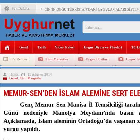
Son Dakika
ÇİN’İN DOĞU TÜRKİSTAN’DAKİ UYGULAMALARI SİSTEM
DİYANET AKADEMİSİ BAŞKANI DOÇ.DR.KAAN : DOĞU TÜR
150 YILDIR KAYNAYAN YARAMIZ : ÇİN İŞGALİNDEKİ DO
ÇİN’İN UYGUR POLİTİKALARINI ÖVEN DİYANET AKADEM
Genel
Tarih
Video Galeri
Uygur Diyarı ve Yöreleri
Türki
MHP’DEN URUMÇİ KATLİAMI MESAJİ : 05.07.2009 URUM
TV Rehberi
Tüm Manşetler
Uygur Dostları
Uygur Kü
ÇİN’İN ANKARA BÜYÜKELÇİSİ JİANG’İN TRABZON ZİYAR
Uygurlarda Düğün ve Cenaze
Uygur Geleneksel Tip
Uygur Gele
Hamit
15 Ağustos 2014
İŞGALCİ ÇİN’DEN “FETİHLER SULTANI MEHMET”DİZİSİN
Genel
,
Tüm Manşetler
SAADET PARTİSİ İLÇE BAŞKANI : TEMMUZ AYI,DOĞU TÜR
MEMUR-SEN’DEN İSLAM ALEMİNE SERT EL
İŞGALCİ ÇİN,DOĞU TÜRKİSTAN’DA EN AZ 143 BİN UYGU
Genç Memur Sen Manisa İl Temsilciliği taraf
Günü nedeniyle Manolya Meydanı’nda basın aç
Açıklamada, İslam aleminin Ortadoğu’da yaşanan z
vurgu yapıldı.