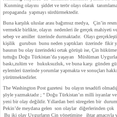
Kunming olayını şiddet ve terör olayı olarak tanımlamakt
propaganda yapmayı sürdürmektedir.
Buna karşılık uluslar arası bağımsız medya, Çin’in resmi
vermekle birlikte, olayın nedenleri ile gerçek mahiyeti v
sebep ve amiller üzerinde durmaktadır. Olayı gerçekleştir
kişilik gurubun bunu neden yaptıkları üzerinde fikir 
basının bu olay üzerindeki ortak görüşü ise, Çin hükümeti
tuttuğu Doğu Türkistan’da yaşayan Müslüman Uygurlara
baskı,zulüm ve hukuksuzluk, ve buna karşı günden gün
eylemleri üzerinde yorumlar yapmakta ve sonuçları hakk
yürütmektedirler.
The Washington Post gazetesi bu olayın tesadüfi olmadığı
şöyle yazmaktadır ; “ Doğu Türkistan’ın milli isyanlar ve
yeni bir olay değildir. Yıllardan beri süregelen bir du
Pekin’de meydana gelen son olaylar diğerlerinden çok 
Bu iki olay Uygurların Çin yönetimine ihtar amacıyla ya