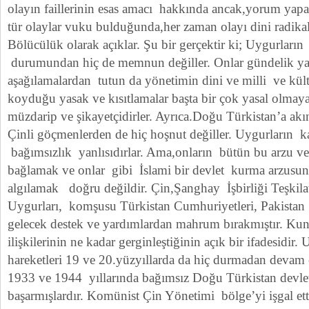
olayın faillerinin esas amacı hakkında ancak,yorum yapa
tür olaylar vuku bulduğunda,her zaman olayı dini radika
Bölücülük olarak açıklar. Şu bir gerçektir ki; Uygurları
durumundan hiç de memnun değiller. Onlar gündelik ya
aşağılamalardan tutun da yönetimin dini ve milli ve kültür
koyduğu yasak ve kısıtlamalar başta bir çok yasal olma
müzdarip ve şikayetçidirler. Ayrıca.Doğu Türkistan’a akın
Çinli göçmenlerden de hiç hoşnut değiller. Uygurların ka
bağımsızlık yanlısıdırlar. Ama,onların bütün bu arzu ve 
bağlamak ve onlar gibi İslami bir devlet kurma arzusunu
algılamak doğru değildir. Çin,Şanghay İşbirliği Teşkilat
Uygurları, komşusu Türkistan Cumhuriyetleri, Pakistan
gelecek destek ve yardımlardan mahrum bırakmıştır. Ku
ilişkilerinin ne kadar gerginleştiğinin açık bir ifadesidir.
hareketleri 19 ve 20.yüzyıllarda da hiç durmadan devam e
1933 ve 1944 yıllarında bağımsız Doğu Türkistan devlet
başarmışlardır. Komünist Çin Yönetimi bölge’yi işgal et