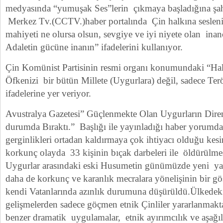
medyasında “yumuşak Ses”lerin çıkmaya başladığına şah
Merkez Tv.(CCTV.)haber portalında Çin halkına sesleni
mahiyeti ne olursa olsun, sevgiye ve iyi niyete olan inanc
Adaletin gücüne inanın” ifadelerini kullanıyor.
Çin Komünist Partisinin resmi organı konumundaki “Halk
Öfkenizi bir bütün Millete (Uygurlara) değil, sadece Terö
ifadelerine yer veriyor.
Avustralya Gazetesi” Güçlenmekte Olan Uygurların Diren
durumda Bıraktı.” Başlığı ile yayınladığı haber yorumda
gerginlikleri ortadan kaldırmaya çok ihtiyacı olduğu ke
korkunç olayda 33 kişinin bıçak darbeleri ile öldürülmesi
Uygurlar arasındaki eski Husumetin günümüzde yeni y
daha de korkunç ve karanlık mecralara yönelişinin bir gö
kendi Vatanlarında azınlık durumuna düşürüldü.Ülkede
gelişmelerden sadece göçmen etnik Çinliler yararlanmakt
benzer dramatik uygulamalar, etnik ayırımcılık ve aşağı