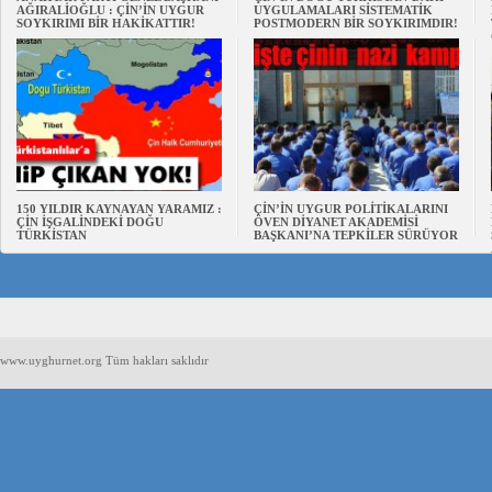
AĞIRALİOĞLU : ÇİN’İN UYGUR
UYGULAMALARI SİSTEMATİK
SOYKIRIMI BİR HAKİKATTIR!
POSTMODERN BİR SOYKIRIMDIR!
150 YILDIR KAYNAYAN YARAMIZ :
ÇİN’İN UYGUR POLİTİKALARINI
ÇİN İŞGALİNDEKİ DOĞU
ÖVEN DİYANET AKADEMİSİ
TÜRKİSTAN
BAŞKANI’NA TEPKİLER SÜRÜYOR
www.uyghurnet.org Tüm hakları saklıdır