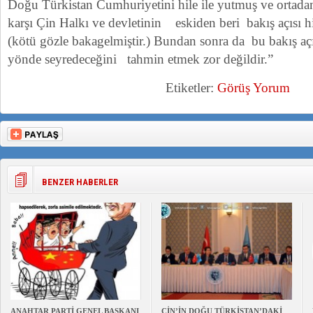
Doğu Türkistan Cumhuriyetini hile ile yutmuş ve ortadan
karşı Çin Halkı ve devletinin eskiden beri bakış açısı hi
(kötü gözle bakagelmiştir.) Bundan sonra da bu bakış aç
yönde seyredeceğini tahmin etmek zor değildir.”
Etiketler:
Görüş Yorum
BENZER HABERLER
ANAHTAR PARTİ GENEL BAŞKANI
ÇİN’İN DOĞU TÜRKİSTAN’DAKİ