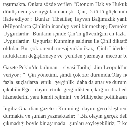
taşırmakta. Onlara sözde verilen “Otonom Hak ve Hukuk
dönüşmemiş ve uygulanmamıştır. Çin, 5 türlü güçle mü
ifade ediyor ; Bunlar Tibetliler, Tayvan Bağımızlık yanl
(Milyonlarca Çinlinin inandığı yeni bir mezhep) Demokra
Uygurlardır. Bunların içinde Çin’in güvenliğini en fazla 
Uygurlardır. Uygurlar Kunming saldırısı ile Çinli diktatör
oldular. Bu çok önemli mesaj yüklü ikaz, Çinli Liderle
nutuklarını değiştirmeye ve yeniden yazmaya mecbur bır
Gazete Pekin’de bulunan siyasi Tarihçi Jim Leopold’ın
veriyor ; “ Çin yönetimi, şimdi çok zor durumda.Olay n
fazla suçlarlarsa etnik gerginlik daha da artar ve duru
çıkabilir.Eğer olayın etnik gerginlikten çıktığını itiraf ed
hizmetlerini yanı kendi rejimini ve Milliyetler politikasın
İngiliz Guardian gazetesi Kunming olayını gerçekleştiren
durmakta ve şunları yazmaktadır; “ Biz olayın gerçek deli
çıkmadığı böyle bir aşamada şunları söyleyebiliriz; Erk