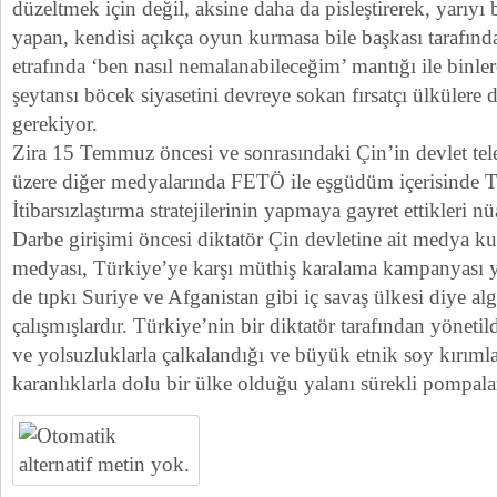
düzeltmek için değil, aksine daha da pisleştirerek, yarıy
yapan, kendisi açıkça oyun kurmasa bile başkası tarafın
etrafında ‘ben nasıl nemalanabileceğim’ mantığı ile binler
şeytansı böcek siyasetini devreye sokan fırsatçı ülkülere
gerekiyor.
Zira 15 Temmuz öncesi ve sonrasındaki Çin’in devlet te
üzere diğer medyalarında FETÖ ile eşgüdüm içerisinde T
İtibarsızlaştırma stratejilerinin yapmaya gayret ettikleri nü
Darbe girişimi öncesi diktatör Çin devletine ait medya ku
medyası, Türkiye’ye karşı müthiş karalama kampanyası y
de tıpkı Suriye ve Afganistan gibi iç savaş ülkesi diye al
çalışmışlardır. Türkiye’nin bir diktatör tarafından yöneti
ve yolsuzluklarla çalkalandığı ve büyük etnik soy kırımlar
karanlıklarla dolu bir ülke olduğu yalanı sürekli pompala