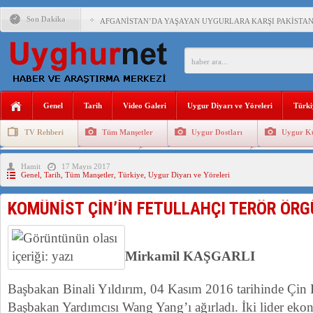
Son Dakika
AFGANİSTAN’DA YAŞAYAN UYGURLARA KARŞI PAKİSTAN Ç
ANAHTAR PARTİ GENEL BAŞKANI AĞIRALİOĞLU : ÇİN’İN
ÇİN’İN DOĞU TÜRKİSTAN’DAKİ UYGULAMALARI SİSTEM
Genel
Tarih
Video Galeri
Uygur Diyarı ve Yöreleri
Türki
DİYANET AKADEMİSİ BAŞKANI DOÇ.DR.KAAN : DOĞU TÜR
TV Rehberi
Tüm Manşetler
Uygur Dostları
Uygur Kü
150 YILDIR KAYNAYAN YARAMIZ : ÇİN İŞGALİNDEKİ DO
Uygurlarda Düğün ve Cenaze
Uygur Geleneksel Tip
Uygur Gele
Hamit
17 Mayıs 2017
ÇİN’İN UYGUR POLİTİKALARINI ÖVEN DİYANET AKADEM
Genel
,
Tarih
,
Tüm Manşetler
,
Türkiye
,
Uygur Diyarı ve Yöreleri
MHP’DEN URUMÇİ KATLİAMI MESAJİ : 05.07.2009 URUM
KOMÜNİST ÇİN’İN FETULLAHÇI TERÖR ÖRG
ÇİN’İN ANKARA BÜYÜKELÇİSİ JİANG’İN TRABZON ZİYAR
İŞGALCİ ÇİN’DEN “FETİHLER SULTANI MEHMET”DİZİSİN
Mirkamil KAŞGARLI
Başbakan Binali Yıldırım, 04 Kasım 2016 tarihinde Çin
Başbakan Yardımcısı Wang Yang’ı ağırladı. İki lider ekon