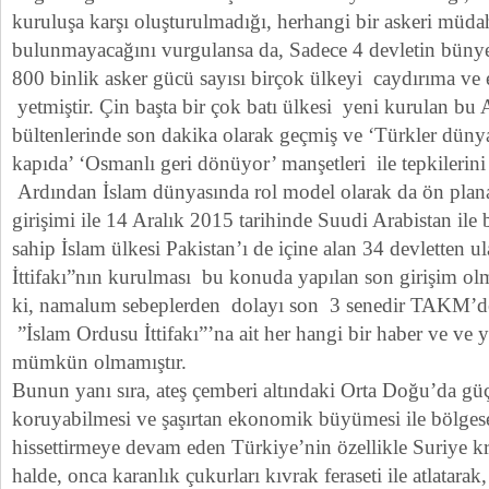
kuruluşa karşı oluşturulmadığı, herhangi bir askeri müd
bulunmayacağını vurgulansa da, Sadece 4 devletin büny
800 binlik asker gücü sayısı birçok ülkeyi caydırıma ve
yetmiştir. Çin başta bir çok batı ülkesi yeni kurulan bu 
bültenlerinde son dakika olarak geçmiş ve ‘Türkler dünyay
kapıda’ ‘Osmanlı geri dönüyor’ manşetleri ile tepkilerini
Ardından İslam dünyasında rol model olarak da ön pla
girişimi ile 14 Aralık 2015 tarihinde Suudi Arabistan ile b
sahip İslam ülkesi Pakistan’ı de içine alan 34 devletten 
İttifakı”nın kurulması bu konuda yapılan son girişim ol
ki, namalum sebeplerden dolayı son 3 senedir TAKM’de
”İslam Ordusu İttifakı”’na ait her hangi bir haber ve ve
mümkün olmamıştır.
Bunun yanı sıra, ateş çemberi altındaki Orta Doğu’da güçl
koruyabilmesi ve şaşırtan ekonomik büyümesi ile bölgesel
hissettirmeye devam eden Türkiye’nin özellikle Suriye kri
halde, onca karanlık çukurları kıvrak feraseti ile atlatarak