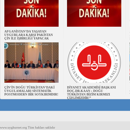
AFGANİSTAN’DA YAŞAYAN
UYGURLARA KARŞI PAKİSTAN
ÇİN İLE İŞBİRLİĞİ YAPACAK
ÇİN’İN DOĞU TÜRKİSTAN’DAKİ
DİYANET AKADEMİSİ BAŞKANI
UYGULAMALARI SİSTEMATİK
DOÇ.DR.KAAN : DOĞU
POSTMODERN BİR SOYKIRIMDIR!
TÜRKİSTAN BİZİM KIRMIZI
ÇİZGİMİZDİR!”
www.uyghurnet.org Tüm hakları saklıdır