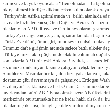
sürmesi ve büyük oyuncalara ‘‘Ben olmadan Bu İş olma
okuyabilmesi bir diğer dikkatı çeken atılım olarak ortaya
Türkiye’nin Afrika açılımlarında ve belirli alanlarda eda
seviyede hızlı ilerlemesi, Orta Doğu ve Avrasya’da uzun 
planları olan ABD, Rusya ve Çin’in hesaplarını şaşırtmış 
Türkiye’yi dengelemeye, yanı, iç sorunlarından başını k
Türkiye’ye dönüştürme girişimine sevk etmiştir. dolays
Temmuz darbe girişimin ardında sadece batılı ülkeler deği
Türkiye’mize rakip güçlerin de olabilme ihtimali doğal v
son aylarda ABD’nin eski Ankara Büyükelçisi James Jeff
sözümüzü dinlemiyor, bizimle çatışıyor, çelişkilerimizi
Suudiler ve Mısırlılar her koşulda bize yaltaklanıyor, fa
dostumuz gibi davranmaya da çalışmıyor. Erdoğan Wash
sevilmiyor’’ açıklaması ve FETÖ nün 15 Temmuz darbe g
tavırlarından ötürü ABD başta olmak üzere AB ülkelerini
merkezinde oturtturmakta her ne kadar hakli olsak da, ku
planlarını çok sinsi, dolaylı şekilde yürüten, dünyanın ner