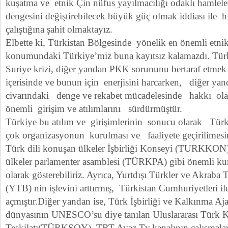
kuşatma ve etnik Çin nüfus yayılmacılığı odaklı hamleler
dengesini değiştirebilecek büyük güç olmak iddiası ile h
çalıştığına şahit olmaktayız.
Elbette ki, Türkistan Bölgesinde yönelik en önemli etnik 
konumundaki Türkiye’miz buna kayıtsız kalamazdı. Türk
Suriye krizi, diğer yandan PKK sorununu bertaraf etme
içerisinde ve bunun için enerjisini harcarken, diğer ya
civarındaki denge ve rekabet mücadelesinde hakkı olan
önemli girişim ve atılımlarını sürdürmüştür.
Türkiye bu atılım ve girişimlerinin sonucu olarak Türk
çok organizasyonun kurulması ve faaliyete geçirilimesi
Türk dili konuşan ülkeler İşbirliği Konseyi (TURKKON)
ülkeler parlamenter asamblesi (TÜRKPA) gibi önemli ku
olarak gösterebiliriz. Ayrıca, Yurtdışı Türkler ve Akraba
(YTB) nin işlevini arttırmış, Türkistan Cumhuriyetleri ile
açmıştır.Diğer yandan ise, Türk İşbirliği ve Kalkınma A
dünyasının UNESCO’su diye tanılan Uluslararası Türk K
Teşkilatı(TÜRKSOY), TRT Avaz Tv.kanalının çalışmalar