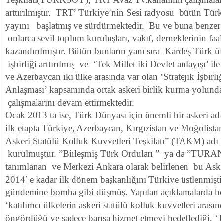
arttırılmıştır. TRT’ Türkiye’nin Sesi radyosu bütün Türk
yayını başlatmış ve sürdürmektedir. Bu ve buna benzer
onlarca sevil toplum kuruluşları, vakıf, derneklerinin faa
kazandırılmıştır. Bütün bunların yanı sıra Kardeş Türk ül
işbirliği arttırılmış ve ‘Tek Millet iki Devlet anlayışı’ i
ve Azerbaycan iki ülke arasında var olan ‘Stratejik İşbirli
Anlaşması’ kapsamında ortak askeri birlik kurma yolunda
çalışmalarını devam ettirmektedir.
Ocak 2013 ta ise, Türk Dünyası için önemli bir askeri a
ilk etapta Türkiye, Azerbaycan, Kırgızistan ve Moğolista
Askeri Statülü Kolluk Kuvvetleri Teşkilatı” (TAKM) adı il
kurulmuştur. ”Birleşmiş Türk Orduları ” ya da ”TU
tanımlanan ve Merkezi Ankara olarak belirlenen bu Aske
2014′ e kadar ilk dönem başkanlığını Türkiye üstlenmişt
gündemine bomba gibi düşmüş. Yapılan açıklamalarda her
‘katılımcı ülkelerin askeri statülü kolluk kuvvetleri arasın
öngördüğü ve sadece barışa hizmet etmeyi hedeflediği, 