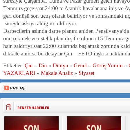
süresiyle Çarşamba, Cuma ve Pazar günleri gelen havayolu
Temmuz geçe saat 24:00 te Atatürk havalanana iniş ve Ay
geri dönüşü son uçuş olarak belirliyor ve sonrasındaki uç
sureyle askıya aldığını bildiriyor.
Darbecilerin aslında darbe planını aniden Pensilvanya’da a
öne çekmek ve üstelik plan deşifre olunca 15 Temmuz ge
hain saldırıyı saat 22:00 sularında başlamak zorunda kald
dikkate alınırsa bu detaylar Çin – FETÖ ilişkisi hakkında 
Etiketler:
Çin
»
Din
»
Dünya
»
Genel
»
Görüş Yorum
»
YAZARLARI
»
Makale Analiz
»
Siyaset
BENZER HABERLER