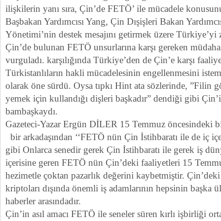
ilişkilerin yanı sıra, Çin’de FETÖ’ ile mücadele konusun
Başbakan Yardımcısı Yang, Çin Dışişleri Bakan Yardımcıs
Yönetimi’nin destek mesajını getirmek üzere Türkiye’yi ziya
Çin’de bulunan FETÖ unsurlarına karşı gereken müdahal
vurguladı. karşılığında Türkiye’den de Çin’e karşı faaliye
Türkistanlıların hakli mücadelesinin engellenmesini is
olarak öne sürdü. Oysa tıpkı Hint ata sözlerinde, ”Filin gö
yemek için kullandığı dişleri başkadır” dendiği gibi Çin’i
bambaşkaydı.
Gazeteci-Yazar Ergün DİLER 15 Temmuz öncesindeki bir
bir arkadaşından ‘‘FETÖ nün Çin İstihbaratı ile de iç içe ç
gibi Onlarca senedir gerek Çin İstihbaratı ile gerek iş dün
içerisine geren FETÖ nün Çin’deki faaliyetleri 15 Temmu
hezimetle çoktan pazarlık değerini kaybetmiştir. Çin’dek
kriptoları dışında önemli iş adamlarının hepsinin başka ül
haberler arasındadır.
Çin’in asıl amacı FETÖ ile seneler süren kırlı işbirliği o