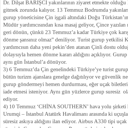
Dr. Dilşat BARIŞCI yakınlarının ziyaret etmekte olduğ
gitmek zorunda kalıyor. 13 Temmuz Bodrumda yakınları 
gurup yöneticisine Çin işgali altındaki Doğu Türkistan’ı
Müdür yardımcısından kısa masaj geliyor, Çince yazıla
geri dönün, çünkü 23 Temmuz’a kadar Türkiye çok karış
dönme şansınız olmaz” deniliyor. Turist gurup yetkilisi
yardımcısın daha yeni pekin’den atanan Çinli dostu oldu
dolaysıyla hemen dönme kararı aldığını açıklıyor. Gurup 
aynı gün İstanbul’a dönüyor.
3) 6 Temmuz’da Çin genelindeki Türkiye’ye turist gur
bütün turizm ajanslara genelge dağıtılıyor ve güvenlik ned
gurup göndermeyi hemen durdurması, eğer uçak biletleri a
iade etmesi isteniyor. Aynı gün yüzlerce gurup suresiz ola
ediyor.
4) 10 Temmuz ‘CHİNA SOUTHERN’ hava yolu şirketi h
Urumqi – İstanbul Atatürk Havalimanı arasında ki uçuşlar
süresiz askıya aldığını ilan ediyor. Airbus A330 tipi uçak 