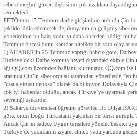
sebebi meçhul güven ilişkisinin çok uzaklara dayandığın
sermektedir.
FETÖ nün 15 Temmuz darbe girişiminin ardında Çin’in 
şekilde iddia edemesek de, dünyanın en gelişmiş siber o
yönetiminin bu hain saldırıyı daha önceden bildiği muh
Temmuz öncesi bunu kanıtlar nitelikte bir soru olaylar v
1) AHABER’in 25 Temmuz yaptığı habere göre, Darbeye
Türkiye’deki Darbe komuta heyeti dışarıdaki ekiple Çin m
ağı QQ.com üzerinden bağlantı kurmuştur. QQ.com ise D
arasında Çin’in siber ordusu tarafından yönetilenin ”en ha
”casus virüsü deposu” olarak da biliniyor. Dolaysıyla Çi
çok iyi haberdar olduğu, ancak Türkiye’ye uyarmak yerin
seyrettiği aşikârdır.
2) Sakarya üniversitesi öğretim görevlisi Dr. Dilşat BARI
göre, onun Doğu Türkistanlı yakınları bir turist gurupla 
Ancak Çin’in sadece Uygur turistlere yönelik baskıcı uy
Türkiye’de yakınlarını ziyaret etmek yada yanında gec