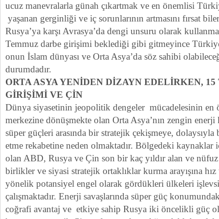
ucuz manevralarla günah çıkartmak ve en önemlisi Türkiy
yaşanan gerginliği ve iç sorunlarının artmasını fırsat bi
Rusya’ya karşı Avrasya’da dengi unsuru olarak kullanmak
Temmuz darbe girişimi beklediği gibi gitmeyince Türkiy
onun İslam dünyası ve Orta Asya’da söz sahibi olabilece
durumdadır.
ORTA ASYA YENİDEN DİZAYN EDELİRKEN, 1
GİRİŞİMİ VE ÇİN
Dünya siyasetinin jeopolitik dengeler mücadelesinin en
merkezine dönüşmekte olan Orta Asya’nın zengin enerji 
süper güçleri arasında bir stratejik çekişmeye, dolaysıyl
etme rekabetine neden olmaktadır. Bölgedeki kaynaklar iç
olan ABD, Rusya ve Çin son bir kaç yıldır alan ve nüfuz 
birlikler ve siyasi stratejik ortaklıklar kurma arayışına hız
yönelik potansiyel engel olarak gördükleri ülkeleri işlevs
çalışmaktadır. Enerji savaşlarında süper güç konumundak
coğrafi avantaj ve etkiye sahip Rusya iki öncelikli güç