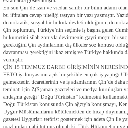
ekranlarda gösterilmiştir.
En son Çin’de izan ve vicdan sahibi bir bilim adamı ol
bu iftiralara cevap niteliği taşıyan bir yazı yazmıştır. Yaz
demokratik, sosyal bir hukuk devleti olduğunu, demokr
Çin toplumun, Türkiye’nin seçimle iş başına gelen Cum
hükümetini silah zoruyla devirmenin gayri meşru bir su
gerektiğini Çin aydınlarının dış ülkeler söz konusu oldu
davranması gerektiğini ikaz etmiş ve Türkiye hakkında da 
vermiştir.
ÇİN 15 TEMMUZ DARBE GİRİŞİMİNİN NERESİND
FETÖ iş dünyasının açık bir şekilde en çok iş yaptığı Ül
gelmektedir. ticaretlerinin ve iş adamlarının Çin’de daha 
teminatı için Z(S)aman gazeteleri ve medya kuruluşları y
antlaşma gereği “Doğu Türkistan” kelimesini kullanmakta
Doğu Türkistan konusunda Çin ağzıyla konuşmayı, Kendi
Uygur Müslümanlarını kötülemekten de hicap duymamışt
gazetesi Uygurları terörist göstermek için adeta Çin ile y
mazlumların ahi tutmuş olmalı ki, Türk Hükümetin uy