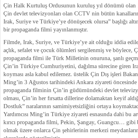
Çin Halk Kurtuluş Ordusunun kuruluş yıl dönümü olan 1
Çin devlet televizyonları olan CCTV nin bütün kanallar
Irak, Suriye ve Türkiye’ye dönüşecek olursa” başlığı altı
bir propaganda filmi yayınlanmıştır.
Filmde, Irak, Suriye, ve Türkiye’ye ait olduğu iddia edil
açlık, sefalet ve çocuk ölümleri sergilenmiş ve böylece, 
propaganda filmi ile Türk Milletinin onuruna, şanlı geçmiş
Çin’in Türkiye Cumhuriyetini, dağılma sürecine giren Ira
koyması asla kabul edilemez. üstelik Çin Dış işleri Baka
Ming’in 3 Ağustos tarihindeki Ankara ziyareti öncesinde 
propaganda filminin Çin’in güdümündeki devlet televizy
olması, Çin’in her fırsatta dillerine dolamaktan keyif aldı
Dostluk” naralarının samimiyetsizliğini ortaya koymaktadı
Yardımcısı Ming’in Türkiye ziyareti esnasında dahi bu art
kırıcı propaganda filmi, Pekin, Şangay, Guangcu… gibi b
olmak üzere onlarca Çin şehirlerinin merkezi meydanları