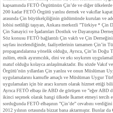
kapsamında FETÖ Örgütünün Çin’de ve diğer ülkelerde i
200 kadar FETÖ Örgütü yanlısı dernek ve vakıflar kapatı
arasında Çin büyükelçiliğinin güdümünde kurulan ve ad
lobisi netliliği taşıyan, Ankara merkezli ”Türkiye * Çin 
Çin Sanayici ve İşadamları Dostluk ve Dayanışma Derneğ
Söz konusu FETÖ bağlantılı Çin vakfı ve Çin Derneğini
sayfası incelendiğinde, faaliyetlerinin tamamen Çin’in T
propagandalarına yönelik olduğu, Ayrıca, Çin’in Doğu T
zulüm, etnik ayırımcılık, dini ve ırkı soykırım uygulamal
matuf olduğu kolayca anlaşılmaktadır. Bu sözde Vakıf 
Örgütü’nün yıllardan Çin yanlısı ve onun Müslüman Uyg
uygulamalarını kamufle amaçlı ve Müslüman Uygur Türkle
uygulamaları için bir aracı kurum olarak hizmet ettiği bil
Ayrıca FETÖ elbaşı ile ABD de görüşen ve ”eğer ABD d
ikinci seçenek olarak hangi ülkede İkamet etmeyi tercih e
sorduğunda FETÖ elbaşının ”Çin’de” cevabını verdiğini 
2012 yılının ortasında bizzat bana aktarmıştır. Bunlar da