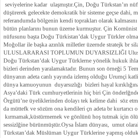
seviyelerine kadar ulaşmıştır.Çin, Doğu Türkstan’ın n
düşürerek gelecekte demokratik bir sisteme geçse dahi, 
referandumda bölgenin kendi toprakları olarak kalmasını
bütün planlarını bunun üzerne kurmuştur. Çin Komünist 
nüfusunu başta Doğu Türkistan’dak Uygur Türkler olmak
Moğollar ile başka azınlık milletler üzernde stratejk br si
ULUSLARARASI TOPLUMUN DUYARSIZLIĞI Uluslara
Doğu Türkstan’dak Uygur Türklerne yönelik hukuk ihlalle
bizleri derinden yaralamaktadır. Bunun son örneği 5 T
dünyanın adeta canlı yayında izlemş olduğu Urumçi katl
dünya kamuoyunun duyarsızlığı bizleri hayal kırıklığına
Asya’daki Türk cumhuryetlerinin hiç biri Çin önderlğnd
Örgütü’ne üyeliklerinden dolayı tek kelime dahi söz etm
da müttefk ve sözüm ona kendileri çn adeta br kurtarıcı o
kırmamak,küstürmemek ve gönlünü hoş tutmak için ölü
sessizlğine bürünmüştür.Oysa İslam dünyası, umut olar
Türkstan’dak Müslüman Uygur Türklerine yapmış oldukla