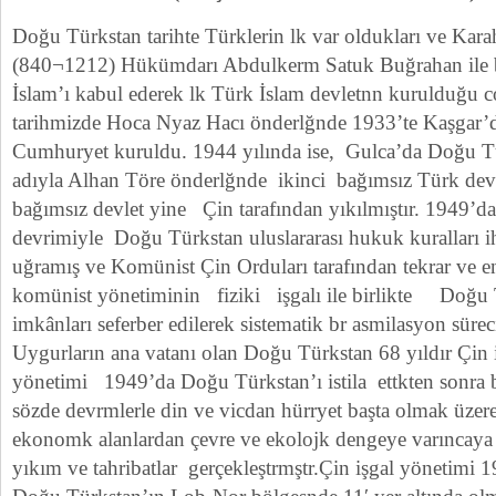
Doğu Türkstan tarihte Türklerin lk var oldukları ve Kara
(840¬1212) Hükümdarı Abdulkerm Satuk Buğrahan ile bi
İslam’ı kabul ederek lk Türk İslam devletnn kurulduğu c
tarihmizde Hoca Nyaz Hacı önderlğnde 1933’te Kaşgar’
Cumhuryet kuruldu. 1944 yılında ise, Gulca’da Doğu 
adıyla Alhan Töre önderlğnde ikinci bağımsız Türk devle
bağımsız devlet yine Çin tarafından yıkılmıştır. 1949’d
devrimiyle Doğu Türkstan uluslararası hukuk kuralları ihl
uğramış ve Komünist Çin Orduları tarafından tekrar ve en 
komünist yönetiminin fiziki işgalı ile birlikte Doğu 
imkânları seferber edilerek sistematik br asmilasyon süreci 
Uygurların ana vatanı olan Doğu Türkstan 68 yıldır Çin iş
yönetimi 1949’da Doğu Türkstan’ı istila ettkten sonra 
sözde devrmlerle din ve vicdan hürryet başta olmak üzere
ekonomk alanlardan çevre ve ekolojk dengeye varıncaya
yıkım ve tahribatlar gerçekleştrmştr.Çin işgal yönetimi 