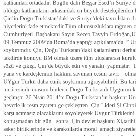
katliamlari ortadadır. Bugün dahi Beşşar Esed’n Suriye’d
olduğu katliamların arkasındak en büyük destekçilerden b
Çin’in Doğu Türkistan’daki ve Suriye’deki tavrı İslam d
niyetlerini fade etmektedir.Tüm olumsuzluklara rağmen o
Cumhuriyeti Başbakanı Sayın Recep Tayyip Erdoğan,Ur
09 Temmuz 2009’da Roma’da yaptığı açıkılama’da ” Uru
soykırımdır. Çin, Doğu Türkstan’daki katlamlarını derha
takdirde konuyu BM olmak üzere tüm uluslararası kuruluş
sözü ve çıkışı, Çin’de büyük etki ve yanakı yapmıştır. 
yana ve kardeşlerinin hakkını savunan cesun tavrı olması
UYgur Türkü daha etnik soykırıma uğrayabilirdi. Bu tari
neticesinde masum binlerce Doğu Türkstanlı Uygurun k
geçlmştr. 26 Nsan 2014’te Doğu Türkstan’ın başkent Ur
heyetle lk resm zyaretn gerçekleştren Çin Lideri Şi Cinp
karşı acımasız olacaklarını söyöleyerek Uygur Türklerini 
konuşmadan bir gün sonra Çin devlet başkanı Xi,tarihi
asker birliklerinde ve karakollarda moral amaçlı ziyaretler