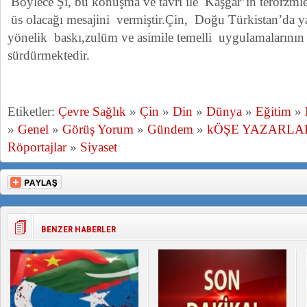
Böylece Şi, bu konuşma ve tavrı ile Kaşgar’ın terörzm
üs olacağı mesajini vermiştir.Çin, Doğu Türkistan’da 
yönelik baskı,zulüm ve asimile temelli uygulamalarının şi
sürdürmektedir.
Etiketler:
Çevre Sağlık
»
Çin
»
Din
»
Dünya
»
Eğitim
»
»
Genel
»
Görüş Yorum
»
Gündem
»
kÖŞE YAZARLA
Röportajlar
»
Siyaset
BENZER HABERLER