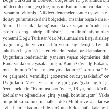
Doğu Türkstan’ın Lob-Nor bölgesnde 11′ yer altında ol
nükleer deneme gerçekleştirmştir. Bunun sonucu olarak
yaşamını yitirmiş . Nükleer denemeler sonucu yayılan ra
dolayı günümüzde dahi bölgedeki insanlar başta kanser 
ölümcül hastalıklarla boğuşmakta ve yaşam mücadelesi 
ekolojık denge tahrip edilmiştir. İslam dinini afyon ola
yönetmi Doğu Türkstan’dak Müslümanlara karşı disizleşt
uygulamış, din ve vicdan hürryetini engellemştir. Tesettür
taktıkları başörtüsü ile erkeklerin sakal bıraklamaları
Uygurların ibadetlerinin yanı sıra yaşam biçimlerine da
Ramazanda oruç yasaklanmıştır. Kamu Güvenlğ Bakanı, g
mensubunun “Orucu neden yasakladınız?” sorusuna “Bz h
ve çalışmada vermliliği gözeterek orucu yasakladık” cev
Uygurların Mescit ve camilere giriş yasağıyla iligili ş
özetlemektedr: “Komünst part üyeler, 18 yaşından küçükl
kadınlar ve öğrencilere giriş yasağı konulmuştur.” Yakl
bu politika sonucu mahallelerdeki Muhbir ve ajanlar vası
aylık hamile kadınlar bile doğuma birkaç hafta kala poli