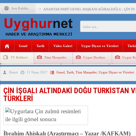
Son Dakika
ANAHTAR PARTİ GENEL BAŞKANI AĞIRALİOĞLU : ÇİN’İN
ÇİN’İN DOĞU TÜRKİSTAN’DAKİ UYGULAMALARI SİSTEM
DİYANET AKADEMİSİ BAŞKANI DOÇ.DR.KAAN : DOĞU TÜR
150 YILDIR KAYNAYAN YARAMIZ : ÇİN İŞGALİNDEKİ DO
Genel
Tarih
Video Galeri
Uygur Diyarı ve Yöreleri
Türki
ÇİN’İN UYGUR POLİTİKALARINI ÖVEN DİYANET AKADEM
TV Rehberi
Tüm Manşetler
Uygur Dostları
Uygur Kü
MHP’DEN URUMÇİ KATLİAMI MESAJİ : 05.07.2009 URUM
Uygurlarda Düğün ve Cenaze
Uygur Geleneksel Tip
Uygur Gele
Hamit
11 Nisan 2017
Genel
,
Tarih
,
Tüm Manşetler
,
Uygur Diyarı ve Yöreleri
ÇİN’İN ANKARA BÜYÜKELÇİSİ JİANG’İN TRABZON ZİYAR
İŞGALCİ ÇİN’DEN “FETİHLER SULTANI MEHMET”DİZİSİN
ÇİN İŞGALI ALTINDAKİ DOĞU TÜRKİSTAN 
TÜRKLERİ
İbrahim Ahiskalı (Araştırmacı – Yazar /KAFKAM)