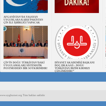
AFGANİSTAN’DA YAŞAYAN
UYGURLARA KARŞI PAKİSTAN
ÇİN İLE İŞBİRLİĞİ YAPACAK
ÇİN’İN DOĞU TÜRKİSTAN’DAKİ
DİYANET AKADEMİSİ BAŞKANI
UYGULAMALARI SİSTEMATİK
DOÇ.DR.KAAN : DOĞU
POSTMODERN BİR SOYKIRIMDIR!
TÜRKİSTAN BİZİM KIRMIZI
ÇİZGİMİZDİR!”
www.uyghurnet.org Tüm hakları saklıdır