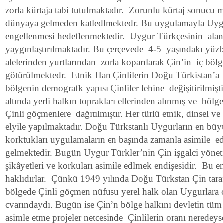
zorla kürtaja tabi tutulmaktadır. Zorunlu kürtaj sonucu 
dünyaya gelmeden katledlmektedr. Bu uygulamayla Uygu
engellenmesi hedeflenmektedir. Uygur Türkçesinin alanı 
yaygınlaştırılmaktadır. Bu çerçevede 4-5 yaşındakı yüz
alelerinden yurtlarından zorla koparılarak Çin’in iç bölg
götürülmektedr. Etnik Han Çinlilerin Doğu Türkistan’a 
bölgenin demografk yapısı Çinliler lehine değişitirilmişt
altında yerli halkın toprakları ellerinden alınmış ve bölge
Çinli göçmenlere dağıtılmıştır. Her türlü etnik, dinsel ve 
elyile yapılmaktadır. Doğu Türkstanlı Uygurların en büy
korktukları uygulamaların en başında zamanla asimile e
gelmektedir. Bugün Uygur Türkler’nin Çin işgalci yön
şikâyetleri ve korkuları asimile edlmek endişesidir. Bu en
haklıdırlar. Çünkü 1949 yılında Doğu Türkstan Çin taraf
bölgede Çinli göçmen nüfusu yerel halk olan Uygurlar
cvarındaydı. Bugün ise Çin’n bölge halkını devletin tüm
asimle etme projeler netcesinde Çinlilerin oranı neredey