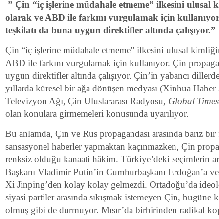
” Çin
“
iç işlerine müdahale etmeme” ilkesini ulusal 
olarak ve ABD ile farkını vurgulamak için kullanıy
teşkilatı da buna uygun direktifler altında çalışıyor.”
Çin “iç işlerine müdahale etmeme” ilkesini ulusal kimliği
ABD ile farkını vurgulamak için kullanıyor. Çin propaga
uygun direktifler altında çalışıyor. Çin’in yabancı diller
yıllarda küresel bir ağa dönüşen medyası (Xinhua Haber 
Televizyon Ağı, Çin Uluslararası Radyosu,
Global Times
olan konulara girmemeleri konusunda uyarılıyor.
Bu anlamda, Çin ve Rus propagandası arasında bariz bir 
sansasyonel haberler yapmaktan kaçınmazken, Çin propa
renksiz olduğu kanaati hâkim. Türkiye’deki seçimlerin a
Başkanı Vladimir Putin’in Cumhurbaşkanı Erdoğan’a verd
Xi Jinping’den kolay kolay gelmezdi. Ortadoğu’da ideoloj
siyasi partiler arasında sıkışmak istemeyen Çin, bugüne
olmuş gibi de durmuyor. Mısır’da birbirinden radikal kopu