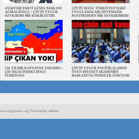
ANAHTAR PARTİ GENEL BAŞKANI
ÇİN’İN DOĞU TÜRKİSTAN’DAKİ
AĞIRALİOĞLU : ÇİN’İN UYGUR
UYGULAMALARI SİSTEMATİK
SOYKIRIMI BİR HAKİKATTIR!
POSTMODERN BİR SOYKIRIMDIR!
150 YILDIR KAYNAYAN YARAMIZ :
ÇİN’İN UYGUR POLİTİKALARINI
ÇİN İŞGALİNDEKİ DOĞU
ÖVEN DİYANET AKADEMİSİ
TÜRKİSTAN
BAŞKANI’NA TEPKİLER SÜRÜYOR
www.uyghurnet.org Tüm hakları saklıdır