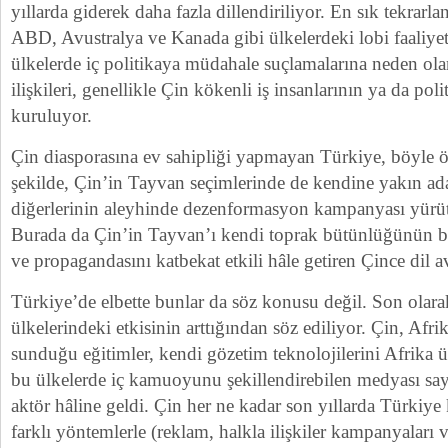
yıllarda giderek daha fazla dillendiriliyor. En sık tekrarl
ABD, Avustralya ve Kanada gibi ülkelerdeki lobi faaliyetl
ülkelerde iç politikaya müdahale suçlamalarına neden ol
ilişkileri, genellikle Çin kökenli iş insanlarının ya da pol
kuruluyor.
Çin diasporasına ev sahipliği yapmayan Türkiye, böyle 
şekilde, Çin’in Tayvan seçimlerinde de kendine yakın ada
diğerlerinin aleyhinde dezenformasyon kampanyası yürütt
Burada da Çin’in Tayvan’ı kendi toprak bütünlüğünün bi
ve propagandasını katbekat etkili hâle getiren Çince dil av
Türkiye’de elbette bunlar da söz konusu değil. Son olara
ülkelerindeki etkisinin arttığından söz ediliyor. Çin, Afrik
sunduğu eğitimler, kendi gözetim teknolojilerini Afrika ü
bu ülkelerde iç kamuoyunu şekillendirebilen medyası say
aktör hâline geldi. Çin her ne kadar son yıllarda Türki
farklı yöntemlerle (reklam, halkla ilişkiler kampanyaları vs