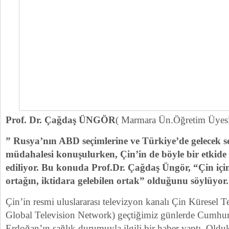
Prof. Dr. Çağdaş ÜNGÖR
( Marmara Ün.Öğretim Üyesi
” Rusya
’
nın ABD seçimlerine ve Türkiye
’
de gelecek s
müdahalesi konuşulurken, Çin
’
in de b
öyle bir etkid
ediliyor. Bu konuda Prof.Dr. Çağdaş Üngör, “Çin içi
ortağın, iktidara gelebilen ortak” olduğunu söylüyor
Çin’in resmi uluslararası televizyon kanalı Çin Küresel 
Global Television Network) geçtiğimiz günlerde Cumhu
Erdoğan’ın sağlık durumuyla ilgili bir haber yaptı. Olduk