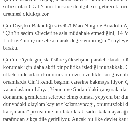
şubesi olan CGTN’nin Türkiye ile ilgili ses getirecek, orij
üretmesi oldukça zor.
Çin Dışişleri Bakanlığı sözcüsü Mao Ning de Anadolu Aj
“Çin’in seçim süreçlerine asla müdahale etmediğini, 14 
Türkiye’nin iç meselesi olarak değerlendirdiğini” söyleye
bıraktı.
Çin’in büyük güç statüsüne yükselişine paralel olarak, d
korumak için daha aktif bir politika izlediği muhakkak. 
ülkelerinde artan ekonomik nüfuzu, özellikle can güvenl
ortamlarda Çin’i kendi başının çaresine bakmaya itiyor. 
vatandaşlarını Libya, Yemen ve Sudan’daki çatışmalarda
donanma gemilerini seferber etmiş olması yepyeni bir dur
dünyadaki olaylara kayıtsız kalamayacağı, önümüzdeki d
karışmama” prensibine mutlak olarak sadık kalamayacağı
tarafından sıkça dile getiriliyor. Ancak bu ilke devlet kat