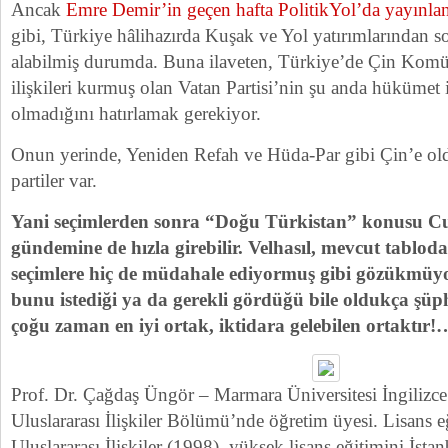
Ancak
Emre Demir’in geçen hafta PolitikYol’da yayınla
gibi, Türkiye hâlihazırda Kuşak ve Yol yatırımlarından so
alabilmiş durumda. Buna ilaveten, Türkiye’de Çin Komüni
ilişkileri kurmuş olan Vatan Partisi’nin şu anda hükümet it
olmadığını hatırlamak gerekiyor.
Onun yerinde, Yeniden Refah ve Hüda-Par gibi Çin’e ol
partiler var.
Yani seçimlerden sonra “Doğu Türkistan” konusu Cu
gündemine de hızla girebilir. Velhasıl, mevcut tablod
seçimlere hiç de müdahale ediyormuş gibi gözükmüyor
bunu istediği ya da gerekli gördüğü bile oldukça şüp
çoğu zaman en iyi ortak, iktidara gelebilen ortaktır!
Prof. Dr. Çağdaş Üngör – Marmara Üniversitesi İngilizce
Uluslararası İlişkiler Bölümü’nde öğretim üyesi. Lisans
Uluslararası İlişkiler (1998), yüksek lisans eğitimini İstan