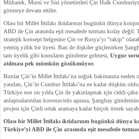
Mübarek, Mursi ve Sisi yönetimleri Çin Halk Cumhuriyet
görmeye devam ettiler.
Olası bir Millet İttifakı iktidarının bugünkü dünya konjo
ABD ile Çin arasında eşit mesafede tutması kolay değil. 
stratejik konsept belgesine Çin ve Rusya’yı “rakip” ola
yetmiş yıllık bir üyesi. Batı ile ilişkiler güçlenirken Şan
tam üyelik gibi konuların gündeme gelmesi,
Uygur soru
atılması pek mümkün gözükmüyor.
Bunlar Çin’in Millet İttifakı’na soğuk bakmasına neden o
yandan, Çin’in Cumhur İttifakı’na ne kadar düşkün olduğ
Türkiye son on yılda Çin ile yakınlaşmak için ciddi çaba s
anlaşmalarından koronavirüs aşısına, Şanghay gündemin
projesi için Çinli ortak aramaya kadar birçok örnek sayabi
Olası bir Millet İttifakı iktidarının bugünkü dünya 
Türkiye
’
yi ABD ile Çin arasında eşit mesafede tutmas