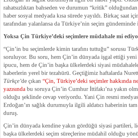
rahatsızlıktan bahseden ve durumun “kritik” olduğundan
haber sosyal medyada kısa sürede yayıldı. Birkaç saat iç
tarafından yalanlansa da Türkiye’nin seçim gündeminde i
Yoksa Çin Türkiye’deki seçimlere müdahale mi ediy
“Çin’in bu seçimlerde kimin tarafını tuttuğu” sorusu Tür
soruluyor. Bu soru, hem Çin’in dünyada işgal ettiği yeni 
ipucu, hem de Çin’in başka ülkelerdeki siyasi müdahaleler
haberlerin yerel bir tezahürü. Geçtiğimiz haftalarda Nure
T
ürkçe
’
de çıkan
“Çin, Türkiye’deki seçimler hakkında ne
yazısında
bu soruya Çin’in Cumhur İttifakı’na yakın ol
olduğu şeklinde cevap veriyordu. Yani Çin resmi medy
Erdoğan’ın sağlık durumuyla ilgili aldatıcı haberinin tam 
duruş.
Çin’in dünyada kendine yakın gördüğü siyasi partileri, lid
başka ülkelerdeki seçim süreçlerine müdahil olduğu yönü