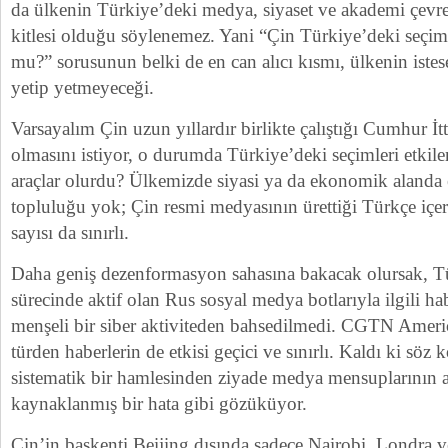
da ülkenin Türkiye’deki medya, siyaset ve akademi çevrele
kitlesi olduğu söylenemez. Yani “Çin Türkiye’deki seçi
mu?” sorusunun belki de en can alıcı kısmı, ülkenin iste
yetip yetmeyeceği.
Varsayalım Çin uzun yıllardır birlikte çalıştığı Cumhur İtt
olmasını istiyor, o durumda Türkiye’deki seçimleri etkil
araçlar olurdu? Ülkemizde siyasi ya da ekonomik alanda 
topluluğu yok; Çin resmi medyasının ürettiği Türkçe içer
sayısı da sınırlı.
Daha geniş dezenformasyon sahasına bakacak olursak, T
sürecinde aktif olan Rus sosyal medya botlarıyla ilgili ha
menşeli bir siber aktiviteden bahsedilmedi. CGTN Ameri
türden haberlerin de etkisi geçici ve sınırlı. Kaldı ki söz
sistematik bir hamlesinden ziyade medya mensuplarının
kaynaklanmış bir hata gibi gözüküyor.
Çin’in başkenti Beijing dışında sadece Nairobi, Londra