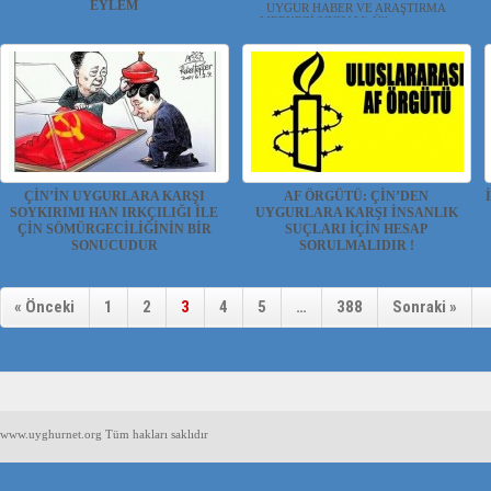
EYLEM
UYGUR HABER VE ARAŞTIRMA
MERKEZİ(UYHAM) Ülkemizin en ...
UYGUR HABER VE ARAŞTIRMA
MERKEZİ(UYHAM) Hollanda'da ...
ÇİN’İN UYGURLARA KARŞI
AF ÖRGÜTÜ: ÇİN’DEN
SOYKIRIMI HAN IRKÇILIĞI İLE
UYGURLARA KARŞI İNSANLIK
ÇİN SÖMÜRGECİLİĞİNİN BİR
SUÇLARI İÇİN HESAP
SONUCUDUR
SORULMALIDIR !
UYGUR HABER VE ARAŞTIRMA
UYGUR HABER VE ARAŞTIRMA
MERKEZİ(UYHAM) ...
MERKEZİ(UYHAM) İngiltere mer...
« Önceki
1
2
3
4
5
…
388
Sonraki »
www.uyghurnet.org Tüm hakları saklıdır