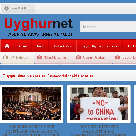
Son Dakika
ÇİN’İN “GÜVENLİK”SÖYLEMİ İLE DOĞU TÜRKİSTAN’DA 
PAKİSTAN,AFGANİSTAN’DA YAŞAYAN UYGURLARA KARŞI Ç
Genel
Tarih
Video Galeri
Uygur Diyarı ve Yöreleri
Türki
ANAHTAR PARTİ GENEL BAŞKANI AĞIRALİOĞLU : ÇİN’İN
TV Rehberi
Tüm Manşetler
Uygur Dostları
Uygur Kü
ÇİN’İN DOĞU TÜRKİSTAN’DAKİ UYGULAMALARI SİSTEM
Uygurlarda Düğün ve Cenaze
Uygur Geleneksel Tip
Uygur Gele
DİYANET AKADEMİSİ BAŞKANI DOÇ.DR.KAAN : DOĞU TÜR
" Uygur Diyarı ve Yöreleri " Kategorisindeki Haberler
150 YILDIR KAYNAYAN YARAMIZ : ÇİN İŞGALİNDEKİ DO
ÇİN’İN UYGUR POLİTİKALARINI ÖVEN DİYANET AKADEM
MHP’DEN URUMÇİ KATLİAMI MESAJİ : 05.07.2009 URUM
ABD KONGRESİ ” UYGUR
DOĞU TÜRKİSTAN’İN
POLİTİKASI”YASA TASARINI
BAŞKENTİNDEKİ