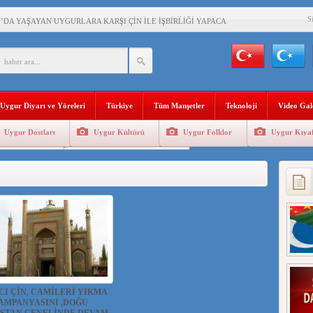
S
’DA YAŞAYAN UYGURLARA KARŞI ÇİN İLE İŞBİRLİĞİ YAPACAK
BAŞKANI AĞIRALİOĞLU : ÇİN’İN UYGUR SOYKIRIMI BİR HAKİKATTIR!
AN’DAKİ UYGULAMALARI SİSTEMATİK POSTMODERN BİR SOYKIRIMDIR!
Uygur Diyarı ve Yöreleri
Türkiye
Tüm Manşetler
Teknoloji
Video Gal
AŞKANI DOÇ.DR.KAAN : DOĞU TÜRKİSTAN BİZİM KIRMIZI ÇİZGİMİZDİR!”
Uygur Dostları
Uygur Kültürü
Uygur Folklor
Uygur Kıyaf
 YARAMIZ : ÇİN İŞGALİNDEKİ DOĞU TÜRKİSTAN
Geleneksel Tip
Uygur Geleneksel Sporlar
KALARINI ÖVEN DİYANET AKADEMİSİ BAŞKANI’NA TEPKİLER SÜRÜYOR
İAMI MESAJİ : 05.07.2009 URUMÇİ ŞEHİTLERİNİ RAHMETLE ANIYORUZ
LÇİSİ JİANG’İN TRABZON ZİYARETİ
CI ÇİN, CAMİLERİ YIKMA
AMPANYASINI ,DOĞU