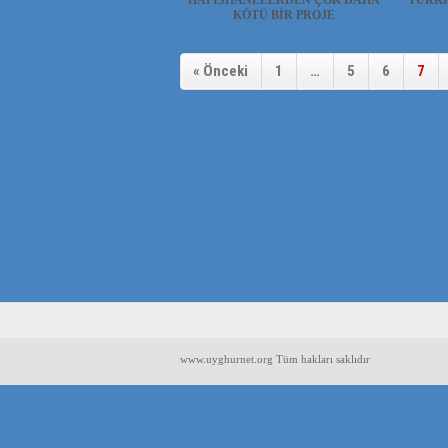
HAPİSHANELERDEN ÇOK DAHA
TÜRKİ
KÖTÜ BİR PROJE
Uygur Haber ve Araştırma Merkezi
(UYHAM) “Terör ...
Merkez
« Önceki
1
…
5
6
7
www.uyghurnet.org Tüm hakları saklıdır