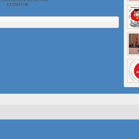
STAN GENELİNDE DEVAM
ETTİRİYOR
Uygur Haber ve Araştırma
i(UYHAM) Çin işgal yönetim...