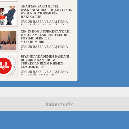
ANAHTAR PARTİ GENEL
BAŞKANI AĞIRALİOĞLU : ÇİN’İN
UYGUR SOYKIRIMI BİR
HAKİKATTIR!
UYGUR HABER VE ARAŞTIRMA
MERKEZİ Anahtar Parti Genel
Başka...
ÇİN’İN DOĞU TÜRKİSTAN’DAKİ
UYGULAMALARI SİSTEMATİK
POSTMODERN BİR
SOYKIRIMDIR!
UYGUR HABER VE ARAŞTIRMA
ME...
DİYANET AKADEMİSİ BAŞKANI
DOÇ.DR.KAAN : DOĞU
TÜRKİSTAN BİZİM KIRMIZI
ÇİZGİMİZDİR!”
UYGUR HABER VE ARAŞTIRMA
MERKEZİ(UYHAM) 19...
150 YILDIR KAYNAYAN YARAMIZ
: ÇİN İŞGALİNDEKİ DOĞU
TÜRKİSTAN
Mete YAVUZ( yenişafak.com) İkinci
Dünya Sa...
ÇİN’İN UYGUR POLİTİKALARINI
ÖVEN DİYANET AKADEMİSİ
BAŞKANI’NA TEPKİLER
SÜRÜYOR
UYGUR HABER VE ARAŞTIRMA
MERKEZİ(UYHAM) Diyanet
Akademis...