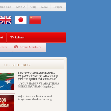
itene Ekle
Kayıt Ol
Giriş
Künye
İletişim
eri
TV Rehberi
etleri
Uygur Yemekleri
ÇİN’İN “GÜVENLİK”SÖYLEMİ İLE
DOĞU TÜRKİSTAN’DA
MEŞRULAŞTIRDIĞI ÇKP DEVLET
TERÖRÜ
EN SON HABERLER
YILMAZ ER(habernida.com) Çin
yönetimi 4 Ağustos 2...
PAKİSTAN,AFGANİSTAN’DA
YAŞAYAN UYGURLARA KARŞI
ÇİN İLE İŞBİRLİĞİ YAPACAK
UYGUR HABER VE ARAŞTIRMA
MERKEZİ(UYHAM) İşgalci Ç...
atejisi: Zenz ve Tohti'nin Yeni
Araştırması Massimo Introvig...