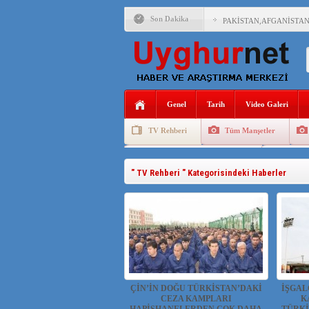
Son Dakika
PAKİSTAN,AFGANİSTAN
ANAHTAR PARTİ GENEL 
ÇİN’İN DOĞU TÜRKİST
Genel
Tarih
Video Galeri
DİYANET AKADEMİSİ B
TV Rehberi
Tüm Manşetler
150 YILDIR KAYNAYAN
Uygurlarda Düğün ve Cenaze
Uygur 
ÇİN’İN UYGUR POLİTİ
" TV Rehberi " Kategorisindeki Haberler
MHP’DEN URUMÇİ KATL
ÇİN’İN ANKARA BÜYÜKE
ÇİN’İN DOĞU TÜRKİSTAN’DAKİ
İŞGAL
CEZA KAMPLARI
K