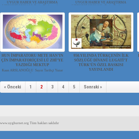
UYGUR HABER VE ARAŞTIRMA
UYGUR HABER VE ARAŞTIRMA
MERKEZİ(UYHAM) Doğu Türkistanlı ...
MERKEZİ(UYHAM) Doğu Türkistan...
HUN İMPARATORU METE HAN’IN
950.YILINDA TÜRKÇENİN İLK
ÇİN İMPARATORİÇESİ LÜ ZHİ’YE
SÖZLÜĞÜ DİVANÜ LUGATİ’T
YAZDIĞI MEKTUP
TÜRK’ÜN ÖZEL BASKISI
YAYINLANDI
Kaan ARSLANOĞLU Sayın Tarihçi Yazar
Er...
UYGUR HABER VE ARAŞTIRMA
MERKEZİ(UYHAM) Türkçenin ilk...
« Önceki
1
2
3
4
5
Sonraki »
www.uyghurnet.org Tüm hakları saklıdır