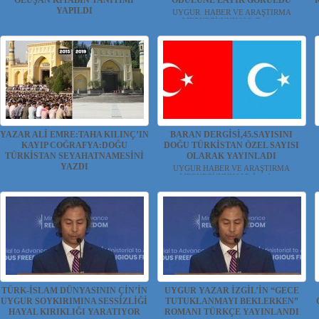
OLUŞAN KİTABIN TANITIMI
ÖDÜLÜNE LAYIK GÖRÜLDÜ
YAPILDI
UYGUR HABER VE ARAŞTIRMA
MERKEZİ(UYHAM) Doğu...
UYGUR HABER VE ARAŞTIRMA
MERKEZİ(UYHAM) İngiltere...
YAZAR ALİ EMRE:TAHA KILINÇ’IN
BARAN DERGİSİ,45.SAYISINI
KAYIP COĞRAFYA:DOĞU
DOĞU TÜRKİSTAN ÖZEL SAYISI
TÜRKİSTAN SEYAHATNAMESİNİ
OLARAK YAYINLADI
YAZDI
UYGUR HABER VE ARAŞTIRMA
MERKEZİ(UYHAM) İstanbu...
Ali EMRE Şehrin bir ucundan çıkıp gel...
TÜRK-İSLAM DÜNYASININ ÇİN’İN
UYGUR YAZAR İZGİL’İN “GECE
UYGUR SOYKIRIMINA SESSİZLİĞİ
TUTUKLANMAYI BEKLERKEN”
HAYAL KIRIKLIĞI YARATIYOR
ROMANI TÜRKÇE YAYINLANDI