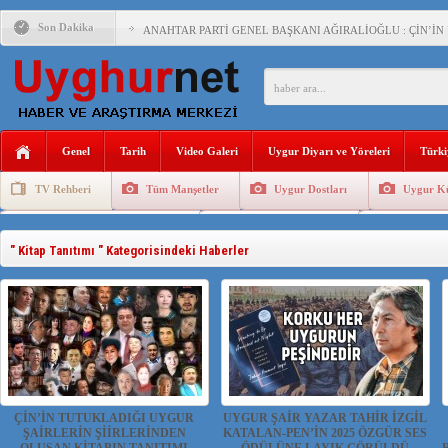
Son Dakika
ANAHTAR PARTİ GENEL BAŞKANI AĞIRALİOĞLU : ÇİN’İN
ÇİN’İN DOĞU TÜRKİSTAN’DAKİ UYGULAMALARI SİSTEM
DİYANET AKADEMİSİ BAŞKANI DOÇ.DR.KAAN : DOĞU TÜR
150 YILDIR KAYNAYAN YARAMIZ : ÇİN İŞGALİNDEKİ DO
Genel
Tarih
Video Galeri
Uygur Diyarı ve Yöreleri
Türki
ÇİN’İN UYGUR POLİTİKALARINI ÖVEN DİYANET AKADEM
TV Rehberi
Tüm Manşetler
Uygur Dostları
Uygur Kü
MHP’DEN URUMÇİ KATLİAMI MESAJİ : 05.07.2009 URUM
Uygurlarda Düğün ve Cenaze
Uygur Geleneksel Tip
Uygur Gele
ÇİN’İN ANKARA BÜYÜKELÇİSİ JİANG’İN TRABZON ZİYAR
" Kitap Tanıtımı " Kategorisindeki Haberler
İŞGALCİ ÇİN’DEN “FETİHLER SULTANI MEHMET”DİZİSİN
SAADET PARTİSİ İLÇE BAŞKANI : TEMMUZ AYI,DOĞU TÜR
İŞGALCİ ÇİN,DOĞU TÜRKİSTAN’DA EN AZ 143 BİN UYGU
ÇİN’İN TUTUKLADIĞI UYGUR
UYGUR ŞAİR YAZAR TAHİR İZGİL
ŞAİRLERİN ŞİİRLERİNDEN
KATALAN-PEN’İN 2025 ÖZGÜR SES