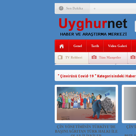
Son Dakika
ÇİN’İN “GÜVENLİK”SÖ
PAKİSTAN,AFGANİSTAN
Genel
Tarih
Video Galeri
ANAHTAR PARTİ GENEL 
TV Rehberi
Tüm Manşetler
ÇİN’İN DOĞU TÜRKİST
Uygurlarda Düğün ve Cenaze
Uygur 
DİYANET AKADEMİSİ B
" Çinvirüsü Covid-19 " Kategorisindeki Haber
150 YILDIR KAYNAYAN
ÇİN’İN UYGUR POLİTİ
MHP’DEN URUMÇİ KATL
ÇİN YÖNETİMİNİN TÜRKİYE’DE
ÇİN’
BAŞINI AĞRITAN TÜRK HALKI İLE