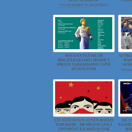
OLAN İLİŞKİLER
PATL
UYGUR HABER VE ARAŞTIRMA
MERKEZİ(UYHAM) Çin ekonomisi...
UYG
AVRASYA YAZARLAR
AF ÖRG
BİRLİĞİ,KAŞGARLI MAHMUT
RAP
HİKAYE YARIŞMASININ 7.SİNİ
SOYK
DÜZENLİYOR
Uluslar
UYGUR HABER VE ARAŞTIRMA
MERKEZİ(UYHAM) Başkanlığını ...
ÇİN NÜFUSUNUN 2/3’NÜN HAYATI
DR. 
TEHLİKEDE : 900 MİLYON ÇİNLİ
RAĞMEN
ÇİNVİRÜSÜ İLE BOĞUŞUYOR
HA