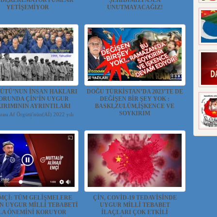
ADI,KEREMATORYUMLAR
ŞEHİDİMİZİ ASLA
YETİŞEMİYOR
UNUTMAYACAĞIZ!
UR HABER VE ARAŞTIRMA
UYGUR HABER VE ARAŞTIRMA
MERKEZİ(UYHAM) 2...
MERKEZİ(UYHAM...
ÜTÜ’NUN İNSAN HAKLARI
DOĞU TÜRKİSTAN’DA 2023’TE DE
ORUNDA ÇİN’İN UYGUR
DEĞİŞEN BİR ŞEY YOK :
IRIMININ AYRINTILARI
BASKI,ZULÜM,İŞKENCE VE
SOYKIRIM
arası Af Örgütü'nün(Aİ) 2022 yılı
insan h...
Halis ÖZDEMİR( Gazeteci-Yazar ve
Tv.Yapımcısı) Bir müb...
EMÇİ: TÜM GELİŞMELERE
ÇİN, COVİD-19 TEDAVİSİNDE
 UYGUR MİLLİ TEBABETİ
UYGUR MİLLİ TEBABET
LA ÖNEMİNİ KORUYOR
İLAÇLARI ÇOK ETKİLİ