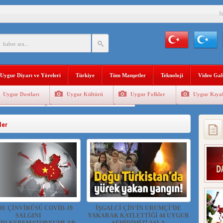
S
YLEMİ İLE DOĞU TÜRKİSTAN’DA MEŞRULAŞTIRDIĞI ÇKP DEVLET TERÖRÜ
’DA YAŞAYAN UYGURLARA KARŞI ÇİN İLE İŞBİRLİĞİ YAPACAK
Uygur Diyarı ve Yöreleri
Türkiye
Tüm Manşetler
Teknoloji
Video Gal
BAŞKANI AĞIRALİOĞLU : ÇİN’İN UYGUR SOYKIRIMI BİR HAKİKATTIR!
Uygur Dostları
Uygur Kültürü
Uygur Folklor
Uygur Kıyaf
AN’DAKİ UYGULAMALARI SİSTEMATİK POSTMODERN BİR SOYKIRIMDIR!
Geleneksel Tip
Uygur Geleneksel Sporlar
AŞKANI DOÇ.DR.KAAN : DOĞU TÜRKİSTAN BİZİM KIRMIZI ÇİZGİMİZDİR!”
ler
 YARAMIZ : ÇİN İŞGALİNDEKİ DOĞU TÜRKİSTAN
KALARINI ÖVEN DİYANET AKADEMİSİ BAŞKANI’NA TEPKİLER SÜRÜYOR
İAMI MESAJİ : 05.07.2009 URUMÇİ ŞEHİTLERİNİ RAHMETLE ANIYORUZ
DE ÇİNVİRÜSÜ COVİD-19
İŞGALCİ ÇİN’İN URUMÇİ’DE
SALGINI
YAKARAK KATLETTİĞİ 44 UYGUR