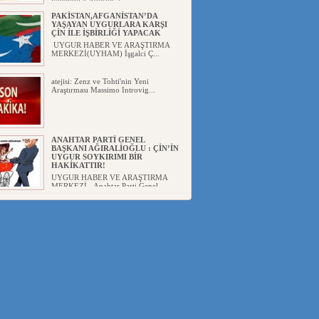
yönetimi 4 Ağustos 2...
PAKİSTAN,AFGANİSTAN’DA
YAŞAYAN UYGURLARA KARŞI
ÇİN İLE İŞBİRLİĞİ YAPACAK
UYGUR HABER VE ARAŞTIRMA
MERKEZİ(UYHAM) İşgalci Ç...
atejisi: Zenz ve Tohti'nin Yeni
Araştırması Massimo Introvig...
ANAHTAR PARTİ GENEL
BAŞKANI AĞIRALİOĞLU : ÇİN’İN
UYGUR SOYKIRIMI BİR
HAKİKATTIR!
UYGUR HABER VE ARAŞTIRMA
MERKEZİ Anahtar Parti Genel
Başka...
ÇİN’İN DOĞU TÜRKİSTAN’DAKİ
UYGULAMALARI SİSTEMATİK
POSTMODERN BİR
SOYKIRIMDIR!
UYGUR HABER VE ARAŞTIRMA
ME...
DİYANET AKADEMİSİ BAŞKANI
DOÇ.DR.KAAN : DOĞU
TÜRKİSTAN BİZİM KIRMIZI
ÇİZGİMİZDİR!”
UYGUR HABER VE ARAŞTIRMA
MERKEZİ(UYHAM) 19...