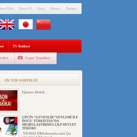
itene Ekle
Kayıt Ol
Giriş
Künye
İletişim
eri
TV Rehberi
etleri
Uygur Yemekleri
EN SON HABERLER
Eğitimci Abdull...
ÇİN’İN “GÜVENLİK”SÖYLEMİ İLE
DOĞU TÜRKİSTAN’DA
MEŞRULAŞTIRDIĞI ÇKP DEVLET
TERÖRÜ
YILMAZ ER(habernida.com) Çin