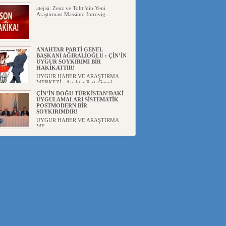
atejisi: Zenz ve Tohti'nin Yeni
Araştırması Massimo Introvig...
ANAHTAR PARTİ GENEL
BAŞKANI AĞIRALİOĞLU : ÇİN’İN
UYGUR SOYKIRIMI BİR
HAKİKATTIR!
UYGUR HABER VE ARAŞTIRMA
MERKEZİ Anahtar Parti Genel
Başka...
ÇİN’İN DOĞU TÜRKİSTAN’DAKİ
UYGULAMALARI SİSTEMATİK
POSTMODERN BİR
SOYKIRIMDIR!
UYGUR HABER VE ARAŞTIRMA
ME...
DİYANET AKADEMİSİ BAŞKANI
DOÇ.DR.KAAN : DOĞU
TÜRKİSTAN BİZİM KIRMIZI
ÇİZGİMİZDİR!”
UYGUR HABER VE ARAŞTIRMA
MERKEZİ(UYHAM) 19...
150 YILDIR KAYNAYAN YARAMIZ
: ÇİN İŞGALİNDEKİ DOĞU
TÜRKİSTAN
Mete YAVUZ( yenişafak.com) İkinci
Dünya Sa...
ÇİN’İN UYGUR POLİTİKALARINI