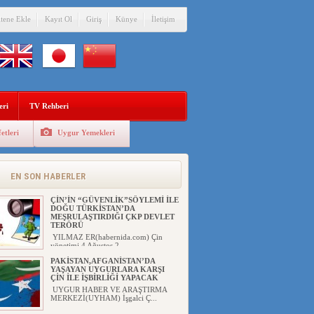
itene Ekle
Kayıt Ol
Giriş
Künye
İletişim
eri
TV Rehberi
etleri
Uygur Yemekleri
EN SON HABERLER
ÇİN’İN “GÜVENLİK”SÖYLEMİ İLE
DOĞU TÜRKİSTAN’DA
MEŞRULAŞTIRDIĞI ÇKP DEVLET
TERÖRÜ
YILMAZ ER(habernida.com) Çin
yönetimi 4 Ağustos 2...
PAKİSTAN,AFGANİSTAN’DA
YAŞAYAN UYGURLARA KARŞI
ÇİN İLE İŞBİRLİĞİ YAPACAK
UYGUR HABER VE ARAŞTIRMA
MERKEZİ(UYHAM) İşgalci Ç...