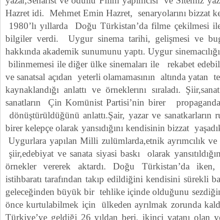
yazar,Senarist ve ödüllü Filim yapımcısı ve Sitemiz y
Hazret idi. Mehmet Emin Hazret, senaryolarını bizzat ke
1980’lı yıllarda Doğu Türkistan’da filme çekilmesi ile i
bilgiler verdi. Uygur sinema tarihi, gelişmesi ve
hakkında akademik sunumunu yaptı. Uygur sinemacılığı
bilinmemesi ile diğer ülke sinemaları ile rekabet ede
ve sanatsal açıdan yeterli olamamasının altında yatan te
kaynaklandığı anlattı ve örneklerını sıraladı. Şiir,sa
sanatların Çin Komünist Partisi’nin birer propaganda a
dönüştürüldüğünü anlattı.Şair, yazar ve sanatkarların 
birer kelepçe olarak yansıdığını kendisinin bizzat yaşad
Uygurlara yapılan Milli zulümlarda,etnik ayrımcılık ve
şiir,edebiyat ve sanata siyasi baskı olarak yansıtıldığ
örnekler vererek aktardı. Doğu Türkistan’da iken,
istihbaratı tarafından takıp edildiğini kendisini sürekli ba
geleceğinden büyük bir tehlike içinde olduğunu sezdiği
önce kurtulabilmek için ülkeden ayrılmak zorunda kaldı
Türkiye’ye geldiği 26 yıldan beri, ikinci vatanı olan 