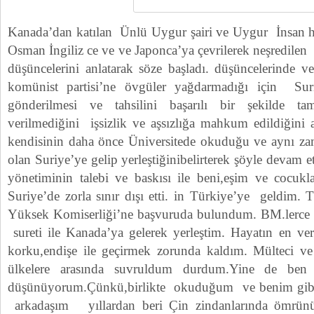
Kanada’dan katılan Ünlü Uygur şairi ve Uygur İnsan ha
Osman İngiliz ce ve ve Japonca’ya çevrilerek neşredilen 
düşüncelerini anlatarak söze başladı. düşüncelerinde v
komünist partisi’ne övgüler yağdarmadığı için Suri
gönderilmesi ve tahsilini başarılı bir şekilde ta
verilmediğini işsizlik ve aşsızlığa mahkum edildiğini
kendisinin daha önce Üniversitede okuduğu ve aynı za
olan Suriye’ye gelip yerleştiğinibelirterek şöyle devam e
yönetiminin talebi ve baskısı ile beni,eşim ve cocukla
Suriye’de zorla sınır dışı etti. in Türkiye’ye geldim.
Yüksek Komiserliği’ne başvuruda bulundum. BM.lerce mü
sureti ile Kanada’ya gelerek yerleştim. Hayatın en ver
korku,endişe ile geçirmek zorunda kaldım. Mülteci v
ülkelere arasında suvruldum durdum.Yine de ben
düşünüyorum.Çünkü,birlikte okuduğum ve benim gibi
arkadaşım yıllardan beri Çin zindanlarında ömrünü 