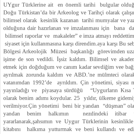
UYgur Türklerine ait en önemli tarihi bulgular oldu
Doğu Türkistan’da bir Arkeolog ve Tarihçi olarak çalışı
bilimsel olarak kesinlik kazanan tarihi mumyalar ve yazı
olduğuna dair hazırlanan ve imzalanması için bana
bilimsel raporlar ve makaleler” e imza atmayı reddettim.
siyaset için kullanmasına karşı direndim.aya karşı Bu s
Bölgesi Arkeolojik Müzesi başkanlığı görevimden uza
işime de son vedildi. İşsiz kaldım. Bilimsel ve akad
etmek için doğduğum ve canım kadar sevdiğim vee bağ
ayrılmak zorunda kaldım ve ABD.’ne mülmteci olarak
vatanımdan 1992’de ayrıldım. Çin yönetimi, siyası
yayınladığı ve piyasaya sürdüğü “Uygurların Kısa Tar
olarak benim adımı koydular. 25 yıldır, ülkeme gidem
verilmiyor.Çin yönetimi beni bir yandan “düşman” ola
yandan benim halkımın nezdindeki itiba
yararlanarak,şahsımın ve Uygur Türklerinin kesinlikl
kitabını halkıma yutturmak ve beni kullandı ve ed