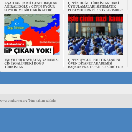
ANAHTAR PARTİ GENEL BAŞKANI
ÇİN’İN DOĞU TÜRKİSTAN’DAKİ
AĞIRALİOĞLU : ÇİN’İN UYGUR
UYGULAMALARI SİSTEMATİK
SOYKIRIMI BİR HAKİKATTIR!
POSTMODERN BİR SOYKIRIMDIR!
150 YILDIR KAYNAYAN YARAMIZ :
ÇİN’İN UYGUR POLİTİKALARINI
ÇİN İŞGALİNDEKİ DOĞU
ÖVEN DİYANET AKADEMİSİ
TÜRKİSTAN
BAŞKANI’NA TEPKİLER SÜRÜYOR
www.uyghurnet.org Tüm hakları saklıdır