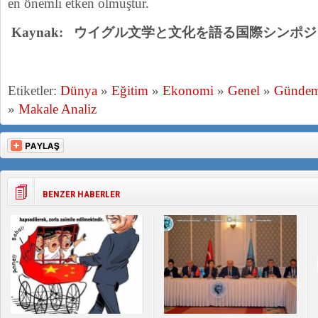
en önemli etken olmuştur.
Kaynak:
ウイグル文学と文化を語る国際シンポジ
Etiketler:
Dünya
»
Eğitim
»
Ekonomi
»
Genel
»
Günde
»
Makale Analiz
BENZER HABERLER