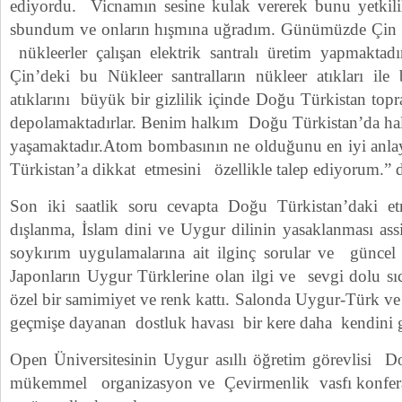
ediyordu. Vicnamın sesine kulak vererek bunu yetkilile
sbundum ve onların hışmına uğradım. Günümüzde Çin
nükleerler çalışan elektrik santralı üretim yapmakta
Çin’deki bu Nükleer santralların nükleer atıkları ile
atıklarını büyük bir gizlilik içinde Doğu Türkistan topr
depolamaktadırlar. Benim halkım Doğu Türkistan’da hala
yaşamaktadır.Atom bombasının ne olduğunu en iyi anla
Türkistan’a dikkat etmesini özellikle talep ediyorum.” d
Son iki saatlik soru cevapta Doğu Türkistan’daki et
dışlanma, İslam dini ve Uygur dilinin yasaklanması as
soykırım uygulamalarına ait ilginç sorular ve güncel
Japonların Uygur Türklerine olan ilgi ve sevgi dolu sı
özel bir samimiyet ve renk kattı. Salonda Uygur-Türk ve 
geçmişe dayanan dostluk havası bir kere daha kendini g
Open Üniversitesinin Uygur asıllı öğretim görevlisi 
mükemmel organizasyon ve Çevirmenlik vasfı konferan