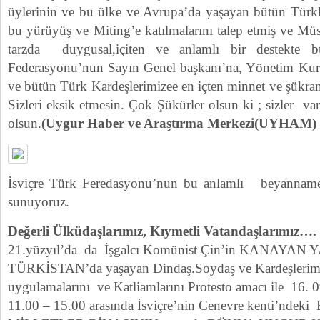
üylerinin ve bu ülke ve Avrupa’da yaşayan bütün Türkle
bu yürüyüş ve Miting’e katılmalarını talep etmiş ve Mü
tarzda duygusal,içiten ve anlamlı bir destekte bu
Federasyonu’nun Sayın Genel başkanı’na, Yönetim Kur
ve bütün Türk Kardeşlerimizee en içten minnet ve şükra
Sizleri eksik etmesin. Çok Şükürler olsun ki ; sizler vars
olsun.
(Uygur Haber ve Araştırma Merkezi(UYHAM)
İsviçre Türk Feredasyonu’nun bu anlamlı beyannamesin
sunuyoruz.
Değerli Ülküdaşlarımız, Kıymetli Vatandaşlarımız….
21.yüzyıl’da da İşgalcı Komünist Çin’in KANAY
TÜRKİSTAN’da yaşayan Dindaş.Soydaş ve Kardeşlerimize
uygulamalarını ve Katliamlarını Protesto amacı ile 16. 0
11.00 – 15.00 arasında İsviçre’nin Cenevre kenti’nde