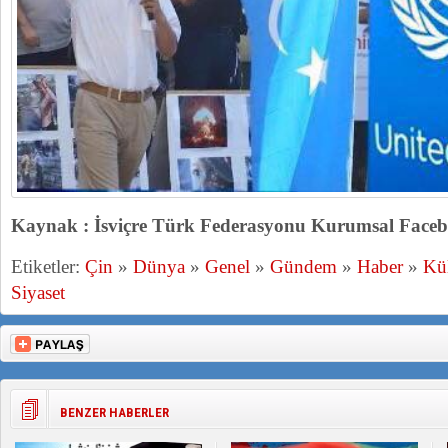
Kaynak : İsviçre Türk Federasyonu Kurumsal Faceb
Etiketler:
Çin
»
Dünya
»
Genel
»
Gündem
»
Haber
»
Kül
Siyaset
BENZER HABERLER