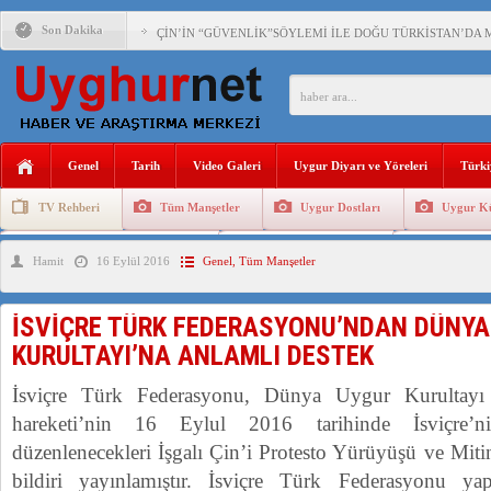
Son Dakika
ÇİN’İN “GÜVENLİK”SÖYLEMİ İLE DOĞU TÜRKİSTAN’DA 
PAKİSTAN,AFGANİSTAN’DA YAŞAYAN UYGURLARA KARŞI Ç
ANAHTAR PARTİ GENEL BAŞKANI AĞIRALİOĞLU : ÇİN’İN
Genel
Tarih
Video Galeri
Uygur Diyarı ve Yöreleri
Türki
ÇİN’İN DOĞU TÜRKİSTAN’DAKİ UYGULAMALARI SİSTEM
TV Rehberi
Tüm Manşetler
Uygur Dostları
Uygur Kü
DİYANET AKADEMİSİ BAŞKANI DOÇ.DR.KAAN : DOĞU TÜR
Uygurlarda Düğün ve Cenaze
Uygur Geleneksel Tip
Uygur Gele
Hamit
16 Eylül 2016
Genel
,
Tüm Manşetler
150 YILDIR KAYNAYAN YARAMIZ : ÇİN İŞGALİNDEKİ DO
ÇİN’İN UYGUR POLİTİKALARINI ÖVEN DİYANET AKADEM
İSVİÇRE TÜRK FEDERASYONU’NDAN DÜNYA
MHP’DEN URUMÇİ KATLİAMI MESAJİ : 05.07.2009 URUM
KURULTAYI’NA ANLAMLI DESTEK
ÇİN’İN ANKARA BÜYÜKELÇİSİ JİANG’İN TRABZON ZİYAR
İsviçre Türk Federasyonu, Dünya Uygur Kurultayı i
hareketi’nin 16 Eylul 2016 tarihinde İsviçre’
düzenlenecekleri İşgalı Çin’i Protesto Yürüyüşü ve Mitin
bildiri yayınlamıştır. İsviçre Türk Federasyonu ya