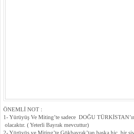
ÖNEMLİ NOT :
1- Yürüyüş Ve Miting’te sadece DOĞU TÜRKİSTAN’ın 
olacaktır. ( Yeterli Bayrak mevcuttur)
2- Yürüyüş ve Miting’te Gökbayrak’tan başka hiç bir siya