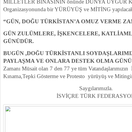
MİLLETLER BİNASININ önünde DÜNYA UYGUR 
Organizasyonunda bir YÜRÜYÜŞ ve MİTİNG yapılacakt
“GÜN, DOĞU TÜRKİSTAN’A OMUZ VERME ZAM
GÜN ZULÜMLERE, İŞKENCELERE, KATLİAM
GÜNÜDÜR.
BUGÜN ,DOĞU TÜRKİSTANLI SOYDAŞLARIMIZ
PAYLAŞMA VE ONLARA DESTEK OLMA GÜNÜ
Zamanı Müsait olan 7 den 77 ye tüm Vatandaşlarımızın İ
Kınama,Tepki Gösterme ve Protesto yürüyüş ve Mitingine 
Saygılarımızla.
İSVİÇRE TÜRK FEDERASYO