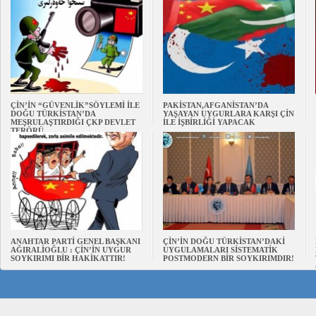
ÇİN’İN “GÜVENLİK”SÖYLEMİ İLE
PAKİSTAN,AFGANİSTAN’DA
DOĞU TÜRKİSTAN’DA
YAŞAYAN UYGURLARA KARŞI ÇİN
MEŞRULAŞTIRDIĞI ÇKP DEVLET
İLE İŞBİRLİĞİ YAPACAK
TERÖRÜ
ANAHTAR PARTİ GENEL BAŞKANI
ÇİN’İN DOĞU TÜRKİSTAN’DAKİ
AĞIRALİOĞLU : ÇİN’İN UYGUR
UYGULAMALARI SİSTEMATİK
SOYKIRIMI BİR HAKİKATTIR!
POSTMODERN BİR SOYKIRIMDIR!